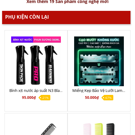
Xem thêm 19 Sản phẩm công nghệ mới
PHỤ KIỆN CÒN LẠI
Bình xịt nước áp suất N3 Black phun sương nano Skin Fade 300ml
Miếng Kẹp Bảo Vệ Lưỡi Lam L3 – Chống Xước Da – Cạo Râu, Tóc An toàn giá tốt
95.000₫
50.000₫
-21%
-67%