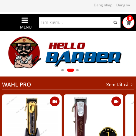
Đăng nhập
Đăng ký
0
MENU
WAHL PRO
Xem tất cả