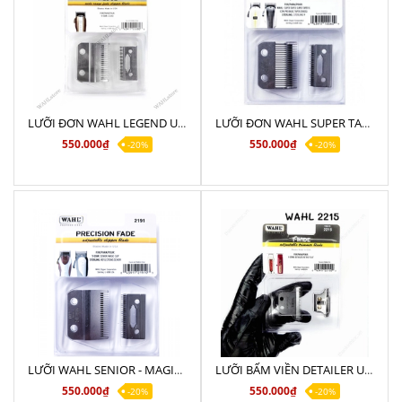
LƯỠI ĐƠN WAHL LEGEND USA NHẬP KHẨU CHÍNH HÃNG
LƯỠI ĐƠN WAHL SUPER TAPER - ICON - PRO BASIC - STERLING
550.000₫
550.000₫
-20%
-20%
LƯỠI WAHL SENIOR - MAGIC CLIP - STERLING CHÍNH HÃNG USA
LƯỠI BẤM VIỀN DETAILER USA
550.000₫
550.000₫
-20%
-20%