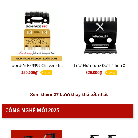
Lưỡi đơn FX9999 Chuyên đi khung Chính Hãng
Lưỡi Đơn Tông Đơ Từ Tính X-Pro DLC 2.0 Chuyên Hớt Lược, Phá Tóc Dày Tốt
350.000₫
320.000₫
-10%
-29%
Xem thêm 27 Lưỡi thay thế tốt nhất
CÔNG NGHỆ MỚI 2025