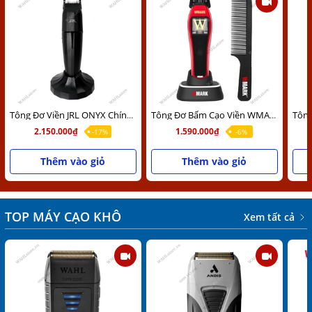
Tông Đơ Viền JRL ONYX Chính Hãng USA
Tông Đơ Bấm Cạo Viền WMARK NG-XT1 Chính Hãng
2.150.000₫
1.590.000₫
-17%
-6%
Thêm vào giỏ
Thêm vào giỏ
TOP MÁY CẠO KHÔ
Xem tất cả