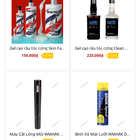
Gel cạo râu tóc cứng Skin Fade Tattoo Hair chất lượng dành cho Barber Shop
Gel cạo râu tóc cứng Clean Master Tattoo chất lượng, cạo nhanh 500g
150.000₫
220.000₫
-57%
-24%
Máy Cắt Lông Mũi WMARK NT003 Chất lượng giá tốt
Bình Xịt Mát Lưỡi WMARK DR-CG001 Chính Hãng 500ML chất lượng