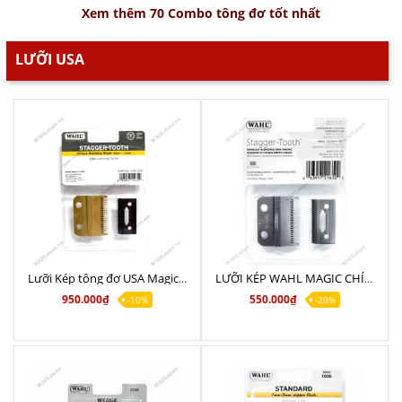
Xem thêm 70 Combo tông đơ tốt nhất
LƯỠI USA
Lưỡi Kép tông đơ USA Magic Gold Chính Hãng WAHL cao cấp sắc bén
LƯỠI KÉP WAHL MAGIC CHÍNH HÃNG NHẬP KHẨU MỸ
950.000₫
550.000₫
-10%
-20%