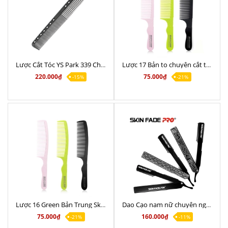
Lược Cắt Tóc YS Park 339 Chính Hãng
Lược 17 Bản to chuyên cắt tóc đẩy tông đơ siêu bám tóc
220.000₫
75.000₫
-15%
-21%
Lược 16 Green Bản Trung Skin Fade Chất lượng
Dao Cạo nam nữ chuyên nghiệp F14
75.000₫
160.000₫
-21%
-11%