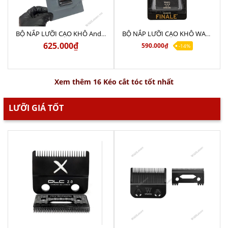
BỘ NẮP LƯỠI CẠO KHÔ Andis Profoil Lithium
BỘ NẮP LƯỠI CẠO KHÔ WAHL FINALE USA
625.000₫
590.000₫
-14%
Xem thêm 16 Kéo cắt tóc tốt nhất
LƯỠI GIÁ TỐT