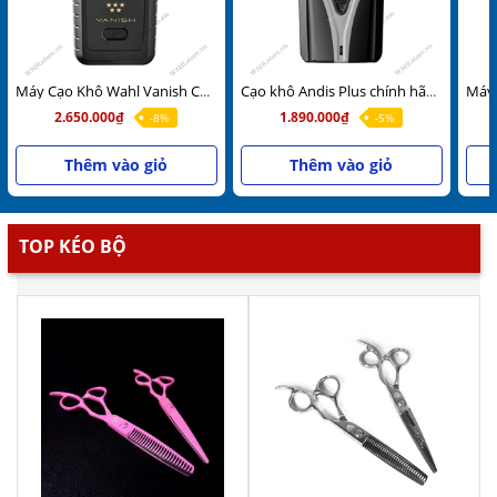
Máy Cạo Khô Wahl Vanish Chính Hãng USA
Cạo khô Andis Plus chính hãng USA Bản Pro có đế sạc 110v lẫn 220v
2.650.000₫
1.890.000₫
-8%
-5%
Thêm vào giỏ
Thêm vào giỏ
TOP KÉO BỘ