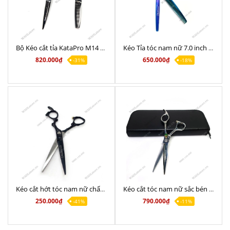
Bộ Kéo cắt tỉa KataPro M14 Black Chính Hãng
Kéo Tỉa tóc nam nữ 7.0 inch s1 chất lượng sắc bén
820.000₫
650.000₫
-31%
-18%
Kéo cắt hớt tóc nam nữ chất lượng KataPro M15
Kéo cắt tóc nam nữ sắc bén KataPro M3 dòng 6 inch
250.000₫
790.000₫
-41%
-11%