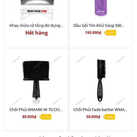
Khay chứa cữ tông đơ đựng được 10 cữ Skin Fade dành cho Barber
Dầu Gội Tím Khử Vàng 500ml chất lượng chính hãng
Hết hàng
195.000₫
-22%
Chổi Phủi WMARK W-70 Chính Hãng
Chổi Phủi Fade barber WMARK W-73 Chính Hãng
80.000₫
50.000₫
-11%
-29%