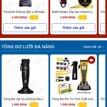
Tông Đơ không dây Lưỡi Kép Wahl Magic Gold Chính Hãng USA
Wahl Magic Clip Sạc nhanh 20 phút (bản Quốc tế 8 Cữ Thép) Lưỡi kép Chính Hãng USA - Sạc 110v lẫn 220v
4.450.000₫
2.690.000₫
-4%
-6%
Thêm vào giỏ
Thêm vào giỏ
TÔNG ĐƠ LƯỠI ĐA NĂNG
Xem tất cả
Tông Đơ cắt tóc không dây JRL ONYX Chính Hãng Mỹ
Tông Đơ Pin Từ Tính chất lượng WMARK NG-X1 PLUS Chính Hãng
2.490.000₫
1.990.000₫
-11%
-12%