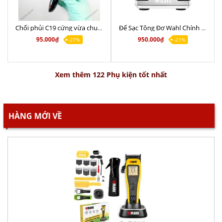
Chổi phủi C19 cứng vừa chuyên nghiệp giá tốt
Đế Sạc Tông Đơ Wahl Chính Hãng - Sạc nhanh lẫn sạc thường
95.000₫
950.000₫
-27%
-21%
Xem thêm 122 Phụ kiện tốt nhất
HÀNG MỚI VỀ