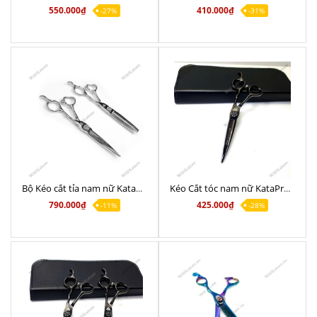
550.000₫
410.000₫
-27%
-31%
Bộ Kéo cắt tỉa nam nữ KataPro M14 Crom Chính Hãng 6.0
Kéo Cắt tóc nam nữ KataPro M14 Black - Chuyên nghiệp 6.0
790.000₫
425.000₫
-11%
-28%