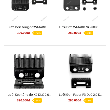
Lưỡi Đơn tông đơ WMARK W-X1 DLC Chính Hãng
Lưỡi Đơn WMARK NG-8080 Chính Hãng Chất Lượng Sắc Bén
320.000₫
280.000₫
-24%
-20%
Lưỡi Kép tông đơ K2 DLC 2.0 Chuyên Fade Hỗ Trợ Hớt Lược
Lưỡi Đơn Faper F3 DLC 2.0 Đa Năng Chính Hãng giảm nóng chất lượng
320.000₫
295.000₫
-24%
-8%