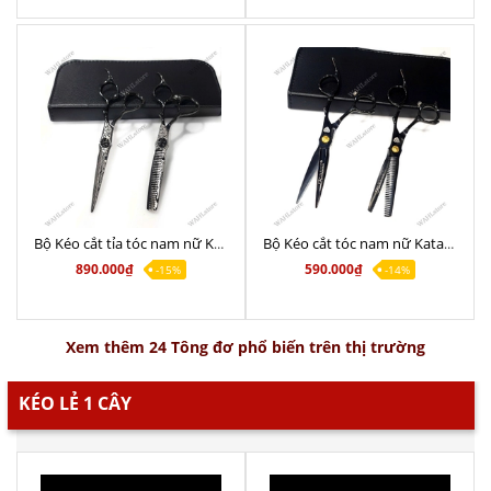
Bộ Kéo cắt tỉa tóc nam nữ KataPro M28 Black Chính Hãng 6.0
Bộ Kéo cắt tóc nam nữ KataPro M27 Chính Hãng
890.000₫
590.000₫
-15%
-14%
Xem thêm 24 Tông đơ phổ biến trên thị trường
KÉO LẺ 1 CÂY