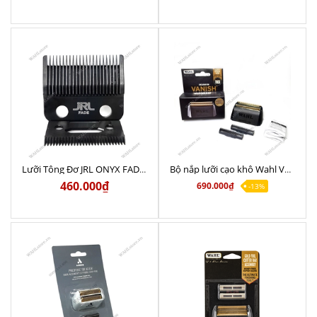
Lưỡi Tông Đơ JRL ONYX FADE Black Chính Hãng Mỹ
Bộ nắp lưỡi cạo khô Wahl Vanish Chính Hãng Mỹ
460.000₫
690.000₫
-13%