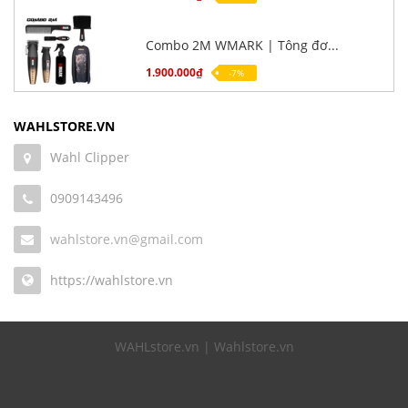
Combo 2M WMARK | Tông đơ...
1.900.000₫
-7%
WAHLSTORE.VN
Wahl Clipper
0909143496
wahlstore.vn@gmail.com
https://wahlstore.vn
WAHLstore.vn | Wahlstore.vn