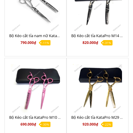
Bộ Kéo cắt tỉa nam nữ KataPro M14 Crom Chính Hãng 6.0
Bộ Kéo cắt tỉa KataPro M14 Black Chính Hãng
790.000₫
820.000₫
-11%
-31%
Bộ Kéo cắt tỉa KataPro M10 Pink Chính Hãng 6.0
Bộ Kéo cắt tỉa KataPro M29 Gold Chính Hãng 6.0
690.000₫
920.000₫
-30%
-22%