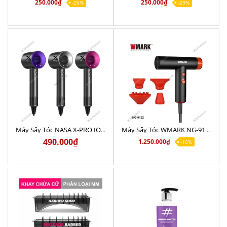
250.000₫
250.000₫
-26%
-29%
Máy Sấy Tóc NASA X-PRO ION Graphite Chính Hãng
Máy Sấy Tóc WMARK NG-9122 Mini Động Cơ Không Chổi Than Chính Hãng
490.000₫
1.250.000₫
-10%