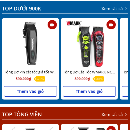
TOP DƯỚI 900K
Xem tất cả
Tông Đơ Pin cắt tóc giá tốt Wmark NG-125 Chính Hãng
Tông Đơ Cắt Tóc WMARK NG-130 Sạc Wireless Chuyên hớt lược, đi khung
590.000₫
890.000₫
-25%
-10%
Thêm vào giỏ
Thêm vào giỏ
TOP TÔNG VIỀN
Xem tất cả