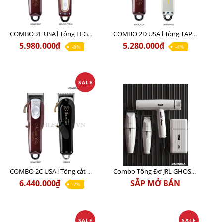
COMBO 2E USA l Tông LEGEND PRO LI + Tông MAGIC CLIP
COMBO 2D USA l Tông TAPER WHITE + Tông MAGIC CLIP
5.980.000₫
5.280.000₫
-8%
-4%
SALE
COMBO 2C USA l Tông cắt Senior + Tông cắt Magic clip
Combo Tông Đơ JRL GHOST 3 Limited Edition Chính Hãng USA
6.440.000₫
SẮP MỞ BÁN
-7%
SALE
SALE