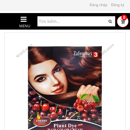
Đăng nhập
Đăng ký
0
MENU