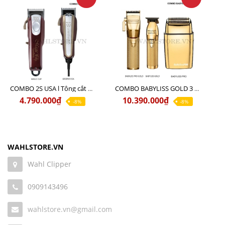
COMBO 2S USA l Tông cắt LEGEND USA CÓ DÂY 220V + Tông pin MAGIC CLIP
COMBO BABYLISS GOLD 3 cao cấp chính hãng
4.790.000₫
10.390.000₫
-8%
-8%
WAHLSTORE.VN
Wahl Clipper
0909143496
wahlstore.vn@gmail.com