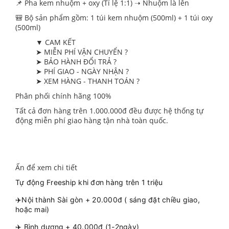
📌 Pha kem nhuộm + oxy (Tỉ lệ 1:1) ➝ Nhuộm là lên
🎒 Bộ sản phẩm gồm: 1 túi kem nhuộm (500ml) + 1 túi oxy
(500ml)
▼ CAM KẾT
➤ MIỄN PHÍ VẬN CHUYỂN ?
➤ BẢO HÀNH ĐỔI TRẢ ?
➤ PHÍ GIAO - NGÀY NHẬN ?
➤ XEM HÀNG - THANH TOÁN ?
Phân phối chính hãng 100%
Tất cả đơn hàng trên 1.000.000đ đều được hệ thống tự
động miễn phí giao hàng tận nhà toàn quốc.
Ấn để xem chi tiết
Tự động Freeship khi đơn hàng trên 1 triệu
✈️Nội thành Sài gòn + 20.000đ ( sáng đặt chiều giao,
hoặc mai)
✈️ Bình dương + 40.000đ (1-2ngày)