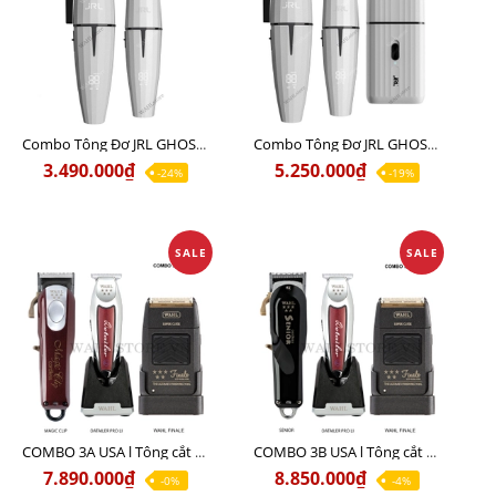
Combo Tông Đơ JRL GHOST 1 Limited Edition Chính Hãng USA
Combo Tông Đơ JRL GHOST 2 Limited Edition Chính Hãng USA
3.490.000₫
5.250.000₫
-24%
-19%
SALE
SALE
COMBO 3A USA l Tông cắt MAGIC + Tông viền DETAILER PRO LI + Cạo khô FINALE
COMBO 3B USA l Tông cắt SENIOR + Tông viền DETAILER PRO LI + Cạo khô FINALE
7.890.000₫
8.850.000₫
-0%
-4%