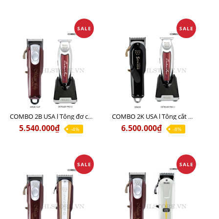
SALE
SALE
COMBO 2B USA l Tông đơ cắt Magic clip Red + Tông đơ viền Detailer Pro Li
COMBO 2K USA l Tông cắt SENIOR +Tông viền DETAILER PRO LI
5.540.000₫
6.500.000₫
-4%
-8%
SALE
SALE