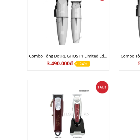
Combo Tông Đơ JRL GHOST 1 Limited Edition Chính Hãng USA
3.490.000₫
-24%
SALE