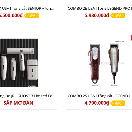
COMBO 2K USA l Tông cắt SENIOR +Tông viền DETAILER PRO LI
6.500.000₫
5.980.000₫
-8%
-8%
Combo Tông Đơ JRL GHOST 3 Limited Edition Chính Hãng USA
SẮP MỞ BÁN
4.790.000₫
-8%