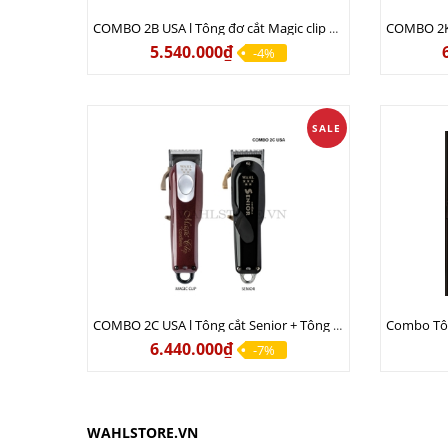
COMBO 2B USA l Tông đơ cắt Magic clip Red + Tông đơ viền Detailer Pro Li
5.540.000₫
-4%
SALE
COMBO 2C USA l Tông cắt Senior + Tông cắt Magic clip
6.440.000₫
-7%
WAHLSTORE.VN