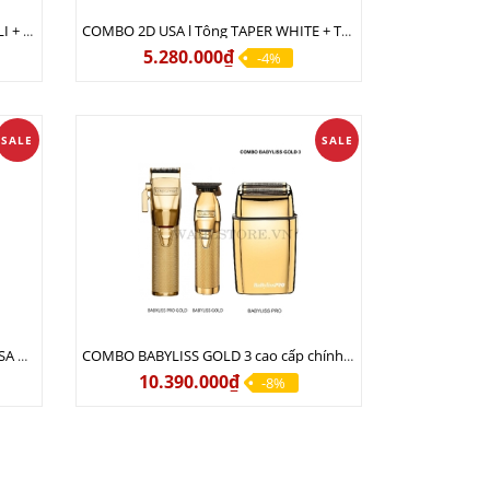
COMBO 2E USA l Tông LEGEND PRO LI + Tông MAGIC CLIP
COMBO 2D USA l Tông TAPER WHITE + Tông MAGIC CLIP
5.280.000₫
-4%
SALE
SALE
COMBO 2S USA l Tông cắt LEGEND USA CÓ DÂY 220V + Tông pin MAGIC CLIP
COMBO BABYLISS GOLD 3 cao cấp chính hãng
10.390.000₫
-8%