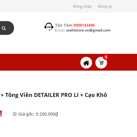
Đăng nhập
Đăng ký
Tận Tâm
0909143496
Email:
wahlstore.vn@gmail.com
0
+ Tông Viền DETAILER PRO LI + Cạo Khô
₫
☹️ Giá gốc: 9.200.000₫