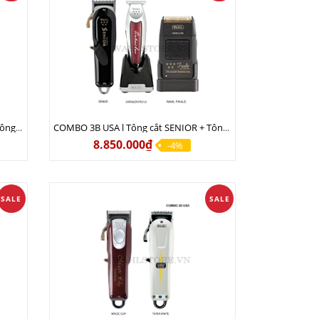
COMBO 3A USA l Tông cắt MAGIC + Tông viền DETAILER PRO LI + Cạo khô FINALE
COMBO 3B USA l Tông cắt SENIOR + Tông viền DETAILER PRO LI + Cạo khô FINALE
8.850.000₫
-4%
SALE
SALE