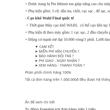
+ Được trang bị Pin lithium ion giúp nâng cao cho máy 
+ Phụ kiện gồm: 3 cữ, dầu tra, chổi, cục sạc , đế sạc, s
- Cạo khô Wahl Final quốc tế
+ Thời gian Máy cạo khô WAHL có thể cạo liên tục lên
+ Phụ kiện đi theo máy gồm: 1 cục sạc, 2 đầu chuyển 
+ Động cơ mạnh mẽ đạt 10.000 vòng/1 phút. Lưỡi dao 
▼ CAM KẾT
➤ MIỄN PHÍ VẬN CHUYỂN ?
➤ BẢO HÀNH ĐỔI TRẢ ?
➤ PHÍ GIAO - NGÀY NHẬN ?
➤ XEM HÀNG - THANH TOÁN ?
Phân phối chính hãng 100%
Tất cả đơn hàng trên 1.000.000đ đều được hệ thốn
Ấn để xem chi tiết
Tự động Freeship khi đơn hàng trên 1 triệu