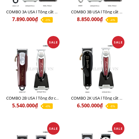
COMBO 3A USA l Tông cắt MAGIC + Tông viền DETAILER PRO LI + Cạo khô FINALE
COMBO 3B USA l Tông cắt SENIOR + Tông viền DETAILER PRO LI + Cạo khô FINALE
7.890.000₫
8.850.000₫
-0%
-4%
SALE
SALE
COMBO 2B USA l Tông đơ cắt Magic clip Red + Tông đơ viền Detailer Pro Li
COMBO 2K USA l Tông cắt SENIOR +Tông viền DETAILER PRO LI
5.540.000₫
6.500.000₫
-4%
-8%
SALE
SALE