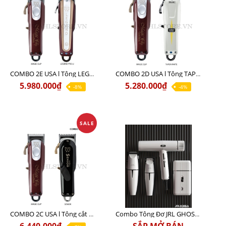
COMBO 2E USA l Tông LEGEND PRO LI + Tông MAGIC CLIP
COMBO 2D USA l Tông TAPER WHITE + Tông MAGIC CLIP
5.980.000₫
5.280.000₫
-8%
-4%
SALE
COMBO 2C USA l Tông cắt Senior + Tông cắt Magic clip
Combo Tông Đơ JRL GHOST 3 Limited Edition Chính Hãng USA