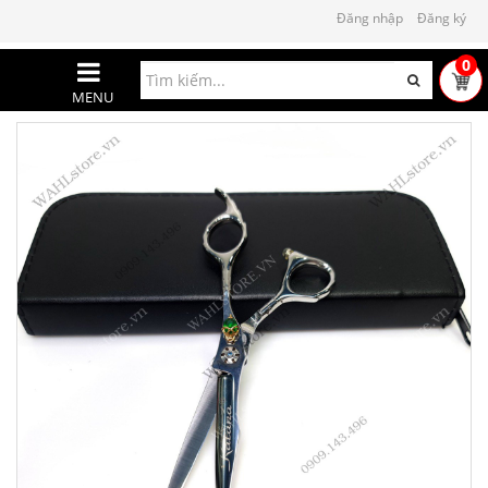
Đăng nhập
Đăng ký
0
MENU