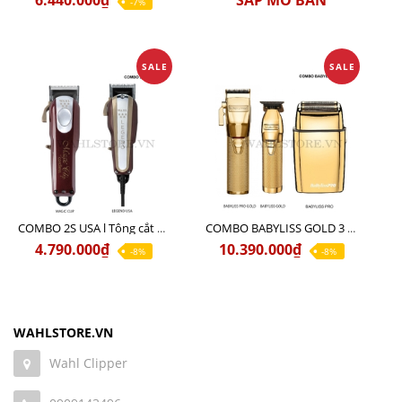
6.440.000₫
SẮP MỞ BÁN
-7%
SALE
SALE
COMBO 2S USA l Tông cắt LEGEND USA CÓ DÂY 220V + Tông pin MAGIC CLIP
COMBO BABYLISS GOLD 3 cao cấp chính hãng
4.790.000₫
10.390.000₫
-8%
-8%
WAHLSTORE.VN
Wahl Clipper