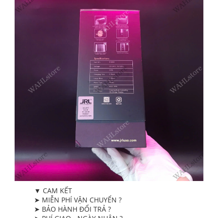
▼ CAM KẾT
➤ MIỄN PHÍ VẬN CHUYỂN ?
➤ BẢO HÀNH ĐỔI TRẢ ?