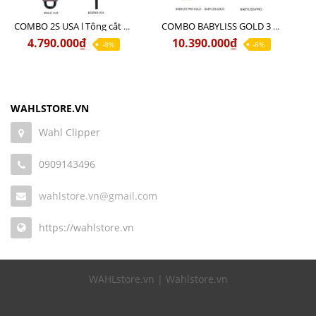
COMBO 2S USA l Tông cắt LEGEND USA CÓ DÂY 220V + Tông pin MAGIC CLIP
COMBO BABYLISS GOLD 3 cao cấp chính hãng
4.790.000₫
10.390.000₫
-8%
-8%
WAHLSTORE.VN
Wahl Clipper
0909143496
wahlstore.vn@gmail.com
https://wahlstore.vn
WAHLstore.vn | Wahlstore.vn