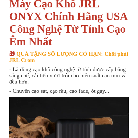
Máy Cạo Khô JRL
ONYX Chính Hãng USA
Công Nghệ Từ Tính Cạo
Êm Nhất
🎁
QUÀ TẶNG SỐ LƯỢNG CÓ HẠN: Chổi phủi
JRL Crom
- Là dòng cạo khô công nghệ từ tính được cấp bằng
sáng chế, cải tiến vượt trội cho hiệu suất cạo mịn và
đều hơn.
- Chuyên cạo sát, cạo râu, cạo fade, ót gáy...