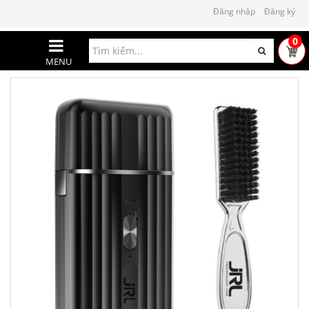
Đăng nhập
Đăng ký
0
MENU