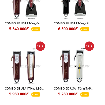
COMBO 2B USA l Tông đơ cắt Magic clip Red + Tông đơ viền Detailer Pro Li
COMBO 2K USA l Tông cắt SENIOR +Tông viền DETAILER PRO LI
5.540.000₫
6.500.000₫
-4%
-8%
SALE
SALE
COMBO 2E USA l Tông LEGEND PRO LI + Tông MAGIC CLIP
COMBO 2D USA l Tông TAPER WHITE + Tông MAGIC CLIP
5.980.000₫
5.280.000₫
-8%
-4%