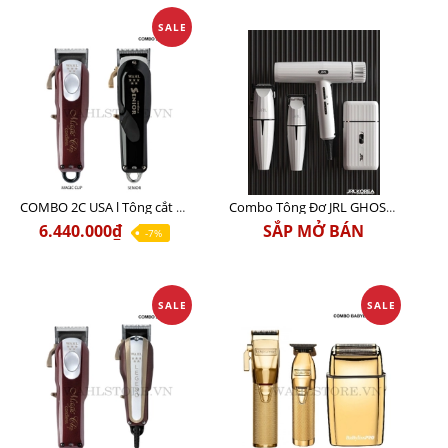
SALE
COMBO 2C USA l Tông cắt Senior + Tông cắt Magic clip
Combo Tông Đơ JRL GHOST 3 Limited Edition Chính Hãng USA
6.440.000₫
SẮP MỞ BÁN
-7%
SALE
SALE