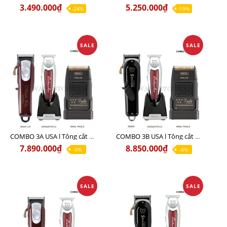
3.490.000₫
5.250.000₫
-24%
-19%
SALE
SALE
COMBO 3A USA l Tông cắt MAGIC + Tông viền DETAILER PRO LI + Cạo khô FINALE
COMBO 3B USA l Tông cắt SENIOR + Tông viền DETAILER PRO LI + Cạo khô FINALE
7.890.000₫
8.850.000₫
-0%
-4%
SALE
SALE