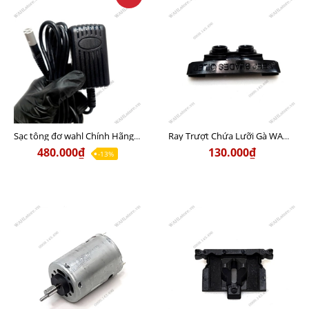
Sạc tông đơ wahl Chính Hãng Nội Địa USA (Bản Sạc Nhanh Chui Xám)
Ray Trượt Chứa Lưỡi Gà WAHL Magic Chính Hãng USA
480.000₫
130.000₫
-13%