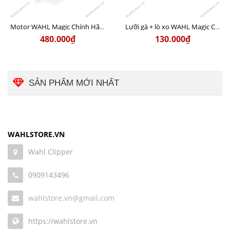
Motor WAHL Magic Chính Hãng USA
Lưỡi gà + lò xo WAHL Magic Chính hãng USA (Có bán lẻ)
480.000₫
130.000₫
SẢN PHẨM MỚI NHẤT
WAHLSTORE.VN
Wahl Clipper
0909143496
wahlstore.vn@gmail.com
https://wahlstore.vn