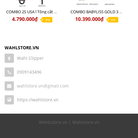
COMBO 2S USA l Tông cắt LEGEND USA CÓ DÂY 220V + Tông pin MAGIC CLIP
COMBO BABYLISS GOLD 3 cao cấp chính hãng
4.790.000₫
10.390.000₫
-8%
-8%
WAHLSTORE.VN
Wahl Clipper
0909143496
wahlstore.vn@gmail.com
https://wahlstore.vn
WAHLstore.vn | Wahlstore.vn