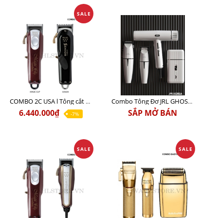
SALE
COMBO 2C USA l Tông cắt Senior + Tông cắt Magic clip
Combo Tông Đơ JRL GHOST 3 Limited Edition Chính Hãng USA
6.440.000₫
SẮP MỞ BÁN
-7%
SALE
SALE