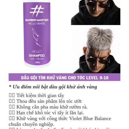
* Ưu điểm nổi bật dầu gội khử ánh vàng
👉🏻 Tiết kiệm thời gian tẩy
👉🏻 Thoa đều sản phẩm lên tóc ướt
👉🏻 Không cần pha màu khử rườm rà.
👉🏻 Hạn chế khô tóc vì tẩy ít lần lại.
👉🏻 Khử vàng với công thức Violet Blue Balance
chuẩn chuyên nghiệp.