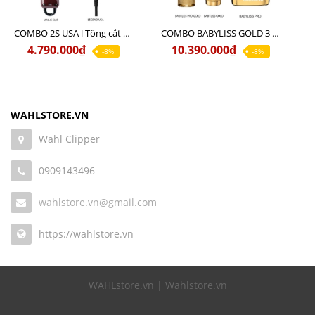
COMBO 2S USA l Tông cắt LEGEND USA CÓ DÂY 220V + Tông pin MAGIC CLIP
COMBO BABYLISS GOLD 3 cao cấp chính hãng
4.790.000₫
10.390.000₫
-8%
-8%
WAHLSTORE.VN
Wahl Clipper
0909143496
wahlstore.vn@gmail.com
https://wahlstore.vn
WAHLstore.vn | Wahlstore.vn