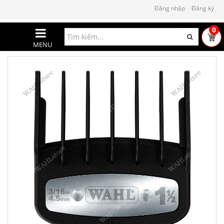
Đăng nhập
Đăng ký
0
MENU