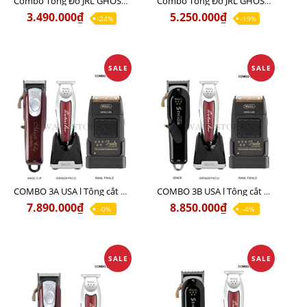
Combo Tông Đơ JRL GHOST 1 Limited Edition Chính Hãng USA
Combo Tông Đơ JRL GHOST 2 Limited Edition Chính Hãng USA
3.490.000₫
5.250.000₫
-24%
-19%
SALE
SALE
COMBO 3A USA l Tông cắt MAGIC + Tông viền DETAILER PRO LI + Cạo khô FINALE
COMBO 3B USA l Tông cắt SENIOR + Tông viền DETAILER PRO LI + Cạo khô FINALE
7.890.000₫
8.850.000₫
-0%
-4%
SALE
SALE