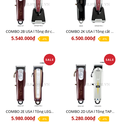
COMBO 2B USA l Tông đơ cắt Magic clip Red + Tông đơ viền Detailer Pro Li
COMBO 2K USA l Tông cắt SENIOR +Tông viền DETAILER PRO LI
5.540.000₫
6.500.000₫
-4%
-8%
SALE
SALE
COMBO 2E USA l Tông LEGEND PRO LI + Tông MAGIC CLIP
COMBO 2D USA l Tông TAPER WHITE + Tông MAGIC CLIP
5.980.000₫
5.280.000₫
-8%
-4%