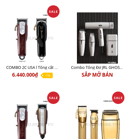
SALE
COMBO 2C USA l Tông cắt Senior + Tông cắt Magic clip
Combo Tông Đơ JRL GHOST 3 Limited Edition Chính Hãng USA
6.440.000₫
SẮP MỞ BÁN
-7%
SALE
SALE