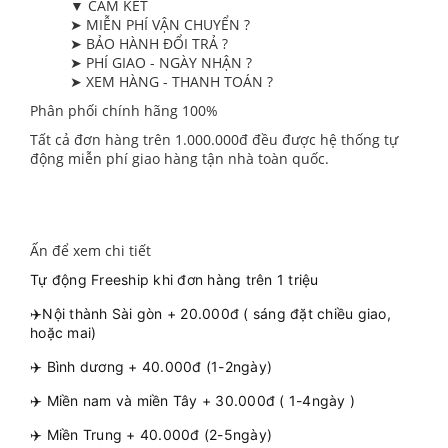
▼ CAM KẾT
➤ MIỄN PHÍ VẬN CHUYỂN ?
➤ BẢO HÀNH ĐỔI TRẢ ?
➤ PHÍ GIAO - NGÀY NHẬN ?
➤ XEM HÀNG - THANH TOÁN ?
Phân phối chính hãng 100%
Tất cả đơn hàng trên 1.000.000đ đều được hệ thống tự
động miễn phí giao hàng tận nhà toàn quốc.
Ấn để xem chi tiết
Tự động Freeship khi đơn hàng trên 1 triệu
✈️Nội thành Sài gòn + 20.000đ ( sáng đặt chiều giao,
hoặc mai)
✈️ Bình dương + 40.000đ (1-2ngày)
✈️ Miền nam và miền Tây + 30.000đ ( 1-4ngày )
✈️ Miền Trung + 40.000đ (2-5ngày)