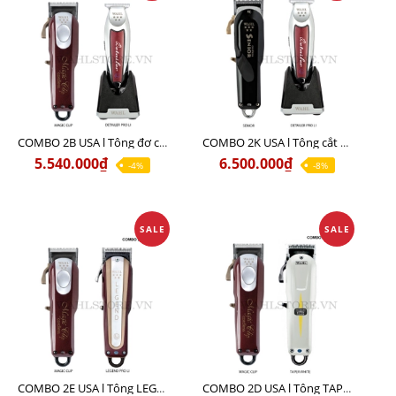
COMBO 2B USA l Tông đơ cắt Magic clip Red + Tông đơ viền Detailer Pro Li
COMBO 2K USA l Tông cắt SENIOR +Tông viền DETAILER PRO LI
5.540.000₫
6.500.000₫
-4%
-8%
SALE
SALE
COMBO 2E USA l Tông LEGEND PRO LI + Tông MAGIC CLIP
COMBO 2D USA l Tông TAPER WHITE + Tông MAGIC CLIP