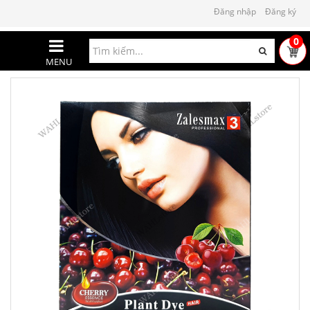
Đăng nhập
Đăng ký
0
MENU