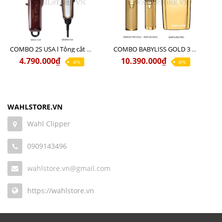
COMBO 2S USA l Tông cắt LEGEND USA CÓ DÂY 220V + Tông pin MAGIC CLIP
COMBO BABYLISS GOLD 3 cao cấp chính hãng
4.790.000₫
10.390.000₫
-8%
-8%
WAHLSTORE.VN
Wahl Clipper
0909143496
wahlstore.vn@gmail.com
https://wahlstore.vn