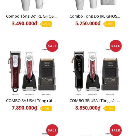
Combo Tông Đơ JRL GHOST 1 Limited Edition Chính Hãng USA
Combo Tông Đơ JRL GHOST 2 Limited Edition Chính Hãng USA
3.490.000₫
5.250.000₫
-24%
-19%
SALE
SALE
COMBO 3A USA l Tông cắt MAGIC + Tông viền DETAILER PRO LI + Cạo khô FINALE
COMBO 3B USA l Tông cắt SENIOR + Tông viền DETAILER PRO LI + Cạo khô FINALE
7.890.000₫
8.850.000₫
-0%
-4%
SALE
SALE