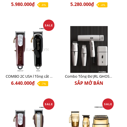
5.980.000₫
5.280.000₫
-8%
-4%
SALE
COMBO 2C USA l Tông cắt Senior + Tông cắt Magic clip
Combo Tông Đơ JRL GHOST 3 Limited Edition Chính Hãng USA
6.440.000₫
SẮP MỞ BÁN
-7%
SALE
SALE