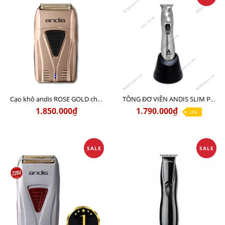
Cạo khô andis ROSE GOLD chính hãng Mỹ
TÔNG ĐƠ VIỀN ANDIS SLIM PRO LI (CHROME) USA - Sạc 110v lẫn 220v
1.850.000₫
1.790.000₫
-3%
SALE
SALE