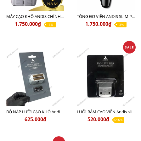
MÁY CẠO KHÔ ANDIS CHÍNH HÃNG USA - Sạc 110v lẫn 220v
TÔNG ĐƠ VIỀN ANDIS SLIM PRO LI (BLACK) USA - Sạc 110v lẫn 220v
1.750.000₫
1.750.000₫
-5%
-3%
SALE
BỘ NẮP LƯỠI CẠO KHÔ Andis Profoil Lithium
LƯỠI BẤM CẠO VIỀN Andis slimline pro
625.000₫
520.000₫
-16%