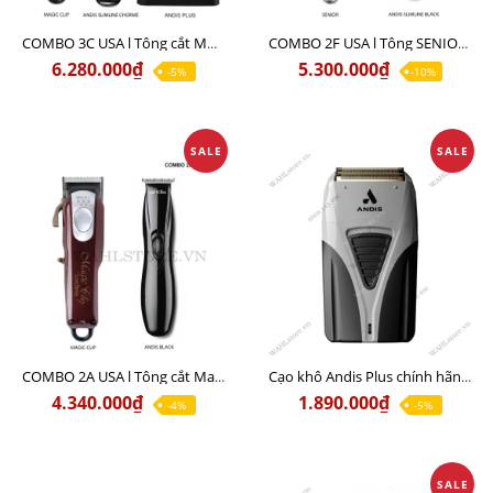
COMBO 3C USA l Tông cắt MAGIC CLIP + Tông viền ANDIS SLIMLINE CHORME + cạo khô ANDIS PLUS
COMBO 2F USA l Tông SENIOR + Viền ANDIS SLIMLINE BLACK
6.280.000₫
5.300.000₫
-5%
-10%
SALE
SALE
COMBO 2A USA l Tông cắt Magic clip red + Tông viền Andis slimline black
Cạo khô Andis Plus chính hãng USA Bản Pro có đế sạc 110v lẫn 220v
4.340.000₫
1.890.000₫
-4%
-5%
SALE