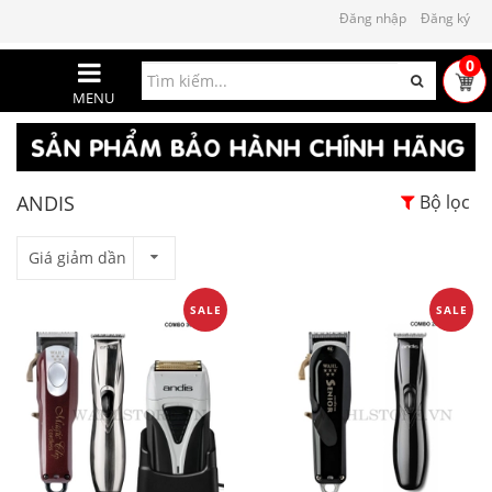
Đăng nhập
Đăng ký
0
MENU
ANDIS
Bộ lọc
Giá giảm dần
SALE
SALE