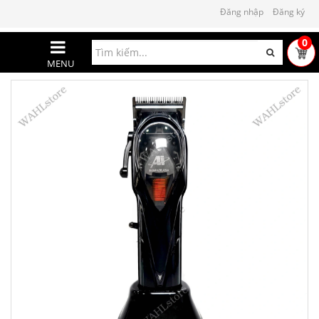
Đăng nhập
Đăng ký
0
MENU