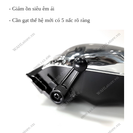
- Giảm ồn siêu êm ái
- Cần gạt thế hệ mới có 5 nấc rõ ràng