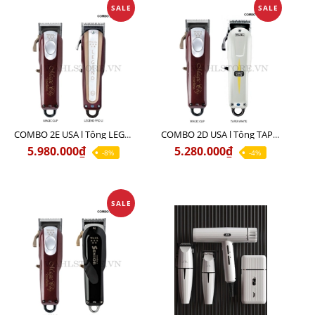
SALE
SALE
COMBO 2E USA l Tông LEGEND PRO LI + Tông MAGIC CLIP
COMBO 2D USA l Tông TAPER WHITE + Tông MAGIC CLIP
5.980.000₫
5.280.000₫
-8%
-4%
SALE