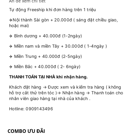
Ấn để xem chi tiết
Tự động Freeship khi đơn hàng trên 1 triệu
✈️Nội thành Sài gòn + 20.000đ ( sáng đặt chiều giao,
hoặc mai)
✈️ Bình dương + 40.000đ (1-2ngày)
✈️ Miền nam và miền Tây + 30.000đ ( 1-4ngày )
✈️ Miền Trung + 40.000đ (2-5ngày)
✈️ Miền Bắc + 40.000đ ( 2- 6ngày)
THANH TOÁN TẠI NHÀ khi nhận hàng.
Khách đặt hàng → Được xem và kiểm tra hàng ( không
hỗ trợ cắt thử trên tóc )→ Nhận hàng → Thanh toán cho
nhân viên giao hàng tại nhà của khách .
Hotline: 0909143496
COMBO ƯU ĐÃI