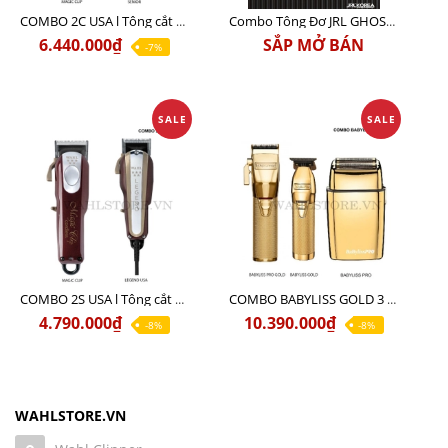
COMBO 2C USA l Tông cắt Senior + Tông cắt Magic clip
Combo Tông Đơ JRL GHOST 3 Limited Edition Chính Hãng USA
6.440.000₫
SẮP MỞ BÁN
-7%
SALE
SALE
COMBO 2S USA l Tông cắt LEGEND USA CÓ DÂY 220V + Tông pin MAGIC CLIP
COMBO BABYLISS GOLD 3 cao cấp chính hãng
4.790.000₫
10.390.000₫
-8%
-8%
WAHLSTORE.VN