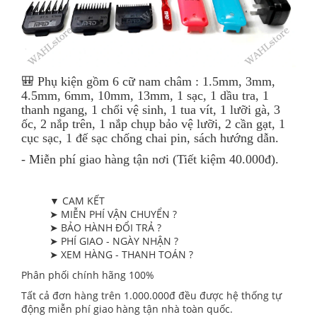
🎒 Phụ kiện gồm 6 cữ nam châm : 1.5mm, 3mm,
4.5mm, 6mm, 10mm, 13mm, 1 sạc, 1 dầu tra, 1
thanh ngang, 1 chổi vệ sinh, 1 tua vít, 1 lưỡi gà, 3
ốc, 2 nắp trên, 1 nắp chụp bảo vệ lưỡi, 2 cần gạt, 1
cục sạc, 1 đế sạc chống chai pin, sách hướng dẫn.
- Miễn phí giao hàng tận nơi (Tiết kiệm 40.000đ).
▼ CAM KẾT
➤ MIỄN PHÍ VẬN CHUYỂN ?
➤ BẢO HÀNH ĐỔI TRẢ ?
➤ PHÍ GIAO - NGÀY NHẬN ?
➤ XEM HÀNG - THANH TOÁN ?
Phân phối chính hãng 100%
Tất cả đơn hàng trên 1.000.000đ đều được hệ thống tự
động miễn phí giao hàng tận nhà toàn quốc.