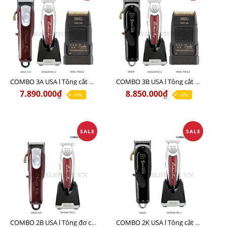
COMBO 3A USA l Tông cắt MAGIC + Tông viền DETAILER PRO LI + Cạo khô FINALE
COMBO 3B USA l Tông cắt SENIOR + Tông viền DETAILER PRO LI + Cạo khô FINALE
7.890.000₫
8.850.000₫
-0%
-4%
SALE
SALE
COMBO 2B USA l Tông đơ cắt Magic clip Red + Tông đơ viền Detailer Pro Li
COMBO 2K USA l Tông cắt SENIOR +Tông viền DETAILER PRO LI