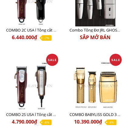
COMBO 2C USA l Tông cắt Senior + Tông cắt Magic clip
Combo Tông Đơ JRL GHOST 3 Limited Edition Chính Hãng USA
6.440.000₫
SẮP MỞ BÁN
-7%
SALE
SALE
COMBO 2S USA l Tông cắt LEGEND USA CÓ DÂY 220V + Tông pin MAGIC CLIP
COMBO BABYLISS GOLD 3 cao cấp chính hãng
4.790.000₫
10.390.000₫
-8%
-8%