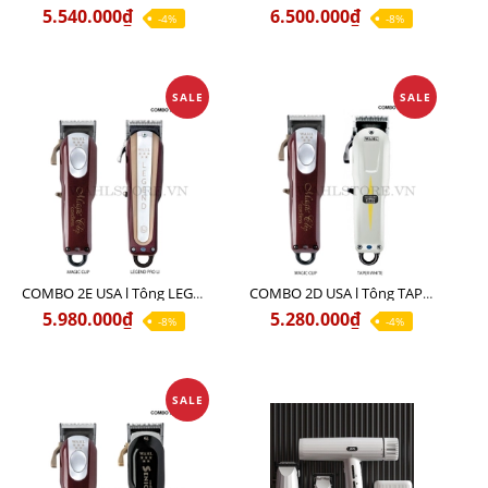
5.540.000₫
6.500.000₫
-4%
-8%
SALE
SALE
COMBO 2E USA l Tông LEGEND PRO LI + Tông MAGIC CLIP
COMBO 2D USA l Tông TAPER WHITE + Tông MAGIC CLIP
5.980.000₫
5.280.000₫
-8%
-4%
SALE