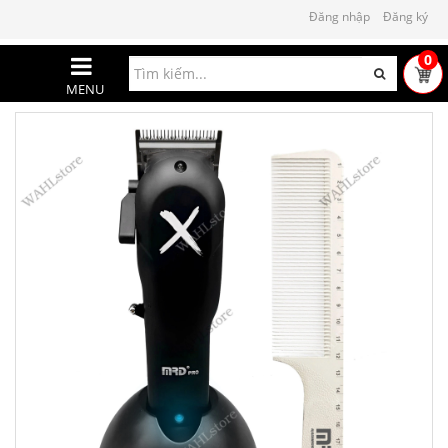
Đăng nhập
Đăng ký
0
MENU