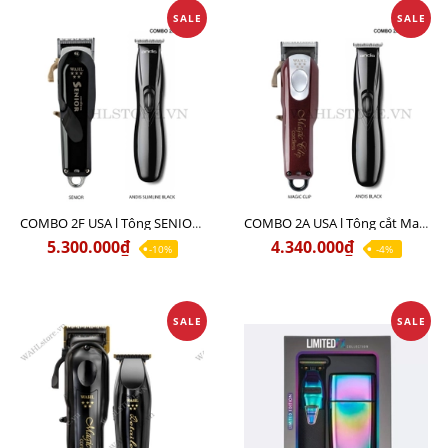
SALE
SALE
COMBO 2F USA l Tông SENIOR + Viền ANDIS SLIMLINE BLACK
COMBO 2A USA l Tông cắt Magic clip red + Tông viền Andis slimline black
5.300.000₫
4.340.000₫
-10%
-4%
SALE
SALE