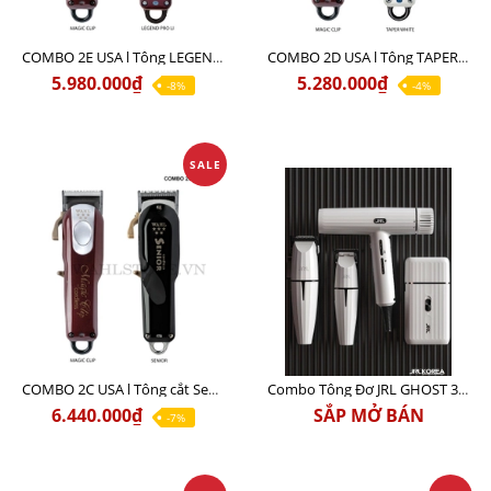
COMBO 2E USA l Tông LEGEND PRO LI + Tông MAGIC CLIP
COMBO 2D USA l Tông TAPER WHITE + Tông MAGIC CLIP
5.980.000₫
5.280.000₫
-8%
-4%
SALE
COMBO 2C USA l Tông cắt Senior + Tông cắt Magic clip
Combo Tông Đơ JRL GHOST 3 Limited Edition Chính Hãng USA
6.440.000₫
SẮP MỞ BÁN
-7%