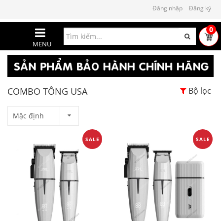
Đăng nhập
Đăng ký
0
MENU
COMBO TÔNG USA
Bộ lọc
Mặc định
SALE
SALE