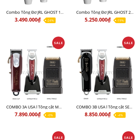
Combo Tông Đơ JRL GHOST 1 Limited Edition Chính Hãng USA
Combo Tông Đơ JRL GHOST 2 Limited Edition Chính Hãng USA
3.490.000₫
5.250.000₫
-24%
-19%
SALE
SALE
COMBO 3A USA l Tông cắt MAGIC + Tông viền DETAILER PRO LI + Cạo khô FINALE
COMBO 3B USA l Tông cắt SENIOR + Tông viền DETAILER PRO LI + Cạo khô FINALE
7.890.000₫
8.850.000₫
-0%
-4%
SALE
SALE