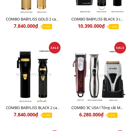
COMBO BABYLISS GOLD 2 cao cấp chuyên nghiệp
COMBO BABYLISS BLACK 3 chuyên nghiệp chính hãng
7.840.000₫
10.390.000₫
-10%
-10%
SALE
SALE
COMBO BABYLISS BLACK 2 cao cấp
COMBO 3C USA l Tông cắt MAGIC CLIP + Tông viền ANDIS SLIMLINE CHORME + cạo khô ANDIS PLUS
7.840.000₫
6.280.000₫
-13%
-5%