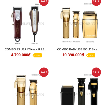
SALE
SALE
COMBO 2S USA l Tông cắt LEGEND USA CÓ DÂY 220V + Tông pin MAGIC CLIP
COMBO BABYLISS GOLD 3 cao cấp chính hãng
4.790.000₫
10.390.000₫
-8%
-8%
SALE
SALE