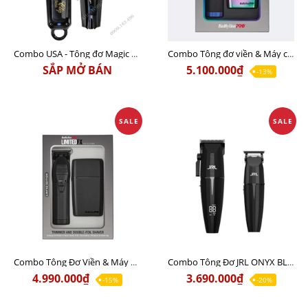
Combo USA - Tông đơ Magic Clip + tông viền Detailer Li Black
Combo Tông đơ viền & Máy cạo khô Babyliss Pro LIMITED FX IRIDESCENT Chính Hãng
SẮP MỞ BÁN
5.100.000₫
-13%
SALE
SALE
Combo Tông Đơ Viền & Máy Cạo Khô Babyliss LIMITED FX BLACK Chính Hãng USA
Combo Tông Đơ JRL ONYX BLACK Chính Hãng USA Siêu Êm Động Cơ Mạnh
4.990.000₫
3.690.000₫
-15%
-20%