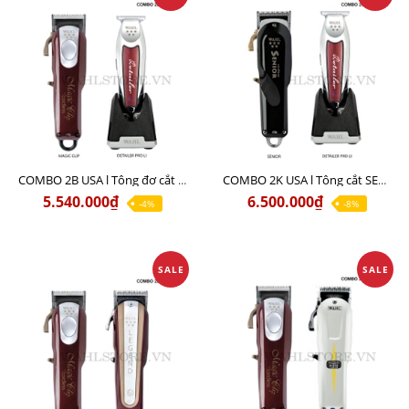
COMBO 2B USA l Tông đơ cắt Magic clip Red + Tông đơ viền Detailer Pro Li
COMBO 2K USA l Tông cắt SENIOR +Tông viền DETAILER PRO LI
5.540.000₫
6.500.000₫
-4%
-8%
SALE
SALE