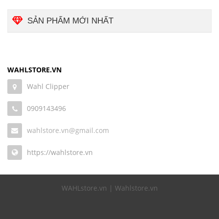
SẢN PHẨM MỚI NHẤT
WAHLSTORE.VN
Wahl Clipper
0909143496
wahlstore.vn@gmail.com
https://wahlstore.vn
WAHLstore.vn | Wahlstore.vn