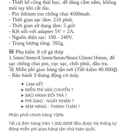
- Thiết kế công thái học, dễ dàng cầm nắm, không
mỏi tay khi cắt lâu.
- Pin lithium ion chống chai 4500mah.
- Thời gian sạc tầm: 210 phút.
- Thời gian sử dụng tầm: 5 giờ.
- Kết nối với adapter 5V = 2A.
- Nguồn điện sạc: 100 - 240V.
- Trọng lượng tông: 392g.
🎒 Phụ kiện: 8 cữ gá thép
1.5mm/3mm/4.5mm/6mm/9mm/12mm/16mm, đế
sạc chống chai pin, cục sạc, chổi phủi, dầu tra.
🚀 Miễn phí giao hàng tận nơi (Tiết kiệm 40.000₫)
- Bảo hành 3 tháng động cơ máy.
▼ CAM KẾT
➤ MIỄN PHÍ VẬN CHUYỂN ?
➤ BẢO HÀNH ĐỔI TRẢ ?
➤ PHÍ GIAO - NGÀY NHẬN ?
➤ XEM HÀNG - THANH TOÁN ?
Phân phối chính hãng 100%
Tất cả đơn hàng trên 1.000.000đ đều được hệ thống tự
động miễn phí giao hàng tận nhà toàn quốc.