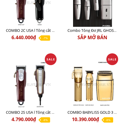
COMBO 2C USA l Tông cắt Senior + Tông cắt Magic clip
Combo Tông Đơ JRL GHOST 3 Limited Edition Chính Hãng USA
6.440.000₫
SẮP MỞ BÁN
-7%
SALE
SALE
COMBO 2S USA l Tông cắt LEGEND USA CÓ DÂY 220V + Tông pin MAGIC CLIP
COMBO BABYLISS GOLD 3 cao cấp chính hãng
4.790.000₫
10.390.000₫
-8%
-8%