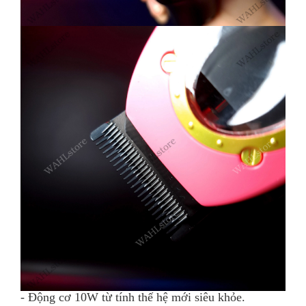
- Động cơ 10W từ tính thế hệ mới siêu khỏe.