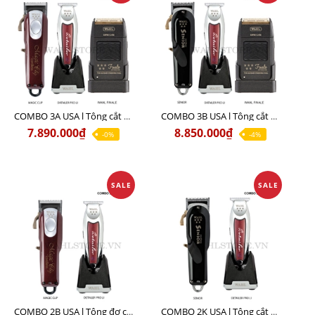
COMBO 3A USA l Tông cắt MAGIC + Tông viền DETAILER PRO LI + Cạo khô FINALE
COMBO 3B USA l Tông cắt SENIOR + Tông viền DETAILER PRO LI + Cạo khô FINALE
7.890.000₫
8.850.000₫
-0%
-4%
SALE
SALE
COMBO 2B USA l Tông đơ cắt Magic clip Red + Tông đơ viền Detailer Pro Li
COMBO 2K USA l Tông cắt SENIOR +Tông viền DETAILER PRO LI