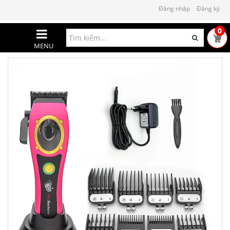
Đăng nhập
Đăng ký
0
MENU