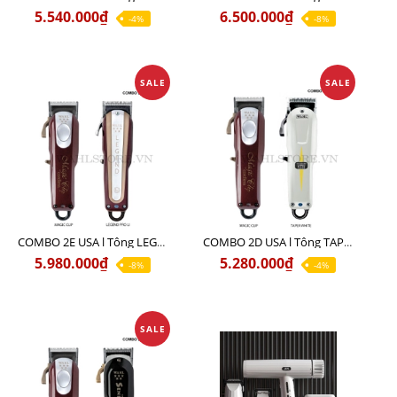
5.540.000₫
6.500.000₫
-4%
-8%
SALE
SALE
COMBO 2E USA l Tông LEGEND PRO LI + Tông MAGIC CLIP
COMBO 2D USA l Tông TAPER WHITE + Tông MAGIC CLIP
5.980.000₫
5.280.000₫
-8%
-4%
SALE