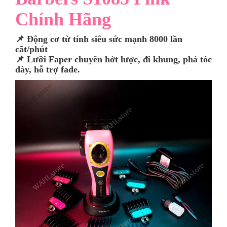
Chính Hãng
📌 Động cơ từ tính siêu sức mạnh 8000 lần
cắt/phút
📌 Lưỡi Faper chuyên hớt lược, đi khung, phá tóc
dày, hỗ trợ fade.