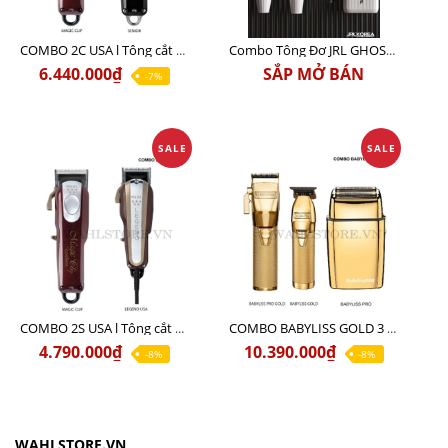
COMBO 2C USA l Tông cắt Senior + Tông cắt Magic clip
Combo Tông Đơ JRL GHOST 3 Limited Edition Chính Hãng USA
6.440.000₫
SẮP MỞ BÁN
-7%
SALE
SALE
COMBO 2S USA l Tông cắt LEGEND USA CÓ DÂY 220V + Tông pin MAGIC CLIP
COMBO BABYLISS GOLD 3 cao cấp chính hãng
4.790.000₫
10.390.000₫
-8%
-8%
WAHLSTORE.VN