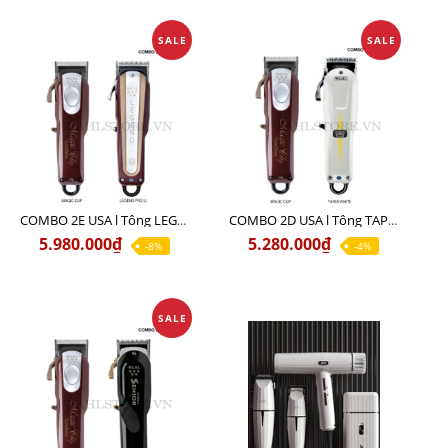
SALE
SALE
COMBO 2E USA l Tông LEGEND PRO LI + Tông MAGIC CLIP
COMBO 2D USA l Tông TAPER WHITE + Tông MAGIC CLIP
5.980.000₫
5.280.000₫
-8%
-4%
SALE