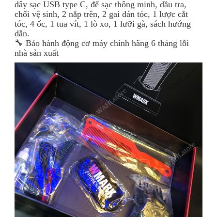
dây sạc USB type C, đế sạc thông minh, dầu tra,
chổi vệ sinh, 2 nắp trên, 2 gai dán tóc, 1 lược cắt
tóc, 4 ốc, 1 tua vít, 1 lò xo, 1 lưỡi gà, sách hướng
dẫn.
🔧 Bảo hành động cơ máy chính hãng 6 tháng lỗi
nhà sản xuất