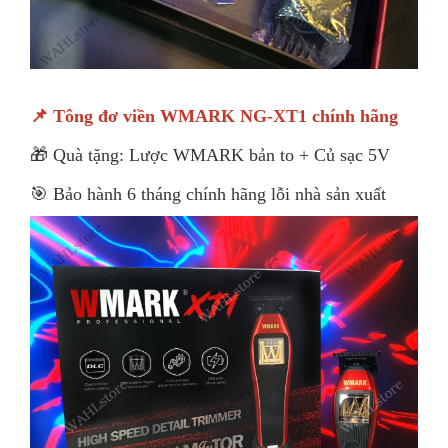
📌 Tông đơ viền WMARK NG-XT1 chính hãng
🎁 Quà tặng: Lược WMARK bản to + Củ sạc 5V
🎯 Bảo hành 6 tháng chính hãng lỗi nhà sản xuất