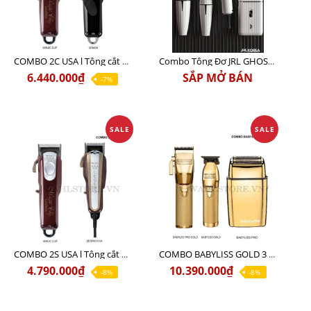
COMBO 2C USA l Tông cắt Senior + Tông cắt Magic clip
Combo Tông Đơ JRL GHOST 3 Limited Edition Chính Hãng USA
6.440.000₫
SẮP MỞ BÁN
-7%
SALE
SALE
COMBO 2S USA l Tông cắt LEGEND USA CÓ DÂY 220V + Tông pin MAGIC CLIP
COMBO BABYLISS GOLD 3 cao cấp chính hãng
4.790.000₫
10.390.000₫
-8%
-8%