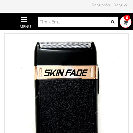
Đăng nhập
Đăng ký
0
MENU