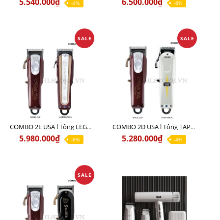
5.540.000₫
6.500.000₫
-4%
-8%
SALE
SALE
COMBO 2E USA l Tông LEGEND PRO LI + Tông MAGIC CLIP
COMBO 2D USA l Tông TAPER WHITE + Tông MAGIC CLIP
5.980.000₫
5.280.000₫
-8%
-4%
SALE