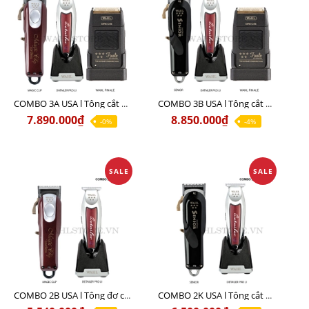
COMBO 3A USA l Tông cắt MAGIC + Tông viền DETAILER PRO LI + Cạo khô FINALE
COMBO 3B USA l Tông cắt SENIOR + Tông viền DETAILER PRO LI + Cạo khô FINALE
7.890.000₫
8.850.000₫
-0%
-4%
SALE
SALE
COMBO 2B USA l Tông đơ cắt Magic clip Red + Tông đơ viền Detailer Pro Li
COMBO 2K USA l Tông cắt SENIOR +Tông viền DETAILER PRO LI