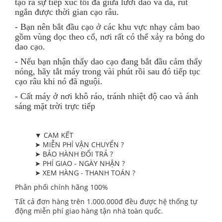
tạo ra sự tiếp xúc tối đa giữa lưỡi dao và da, rút
ngắn được thời gian cạo râu.
- Bạn nên bắt đầu cạo ở các khu vực nhạy cảm bao
gồm vùng dọc theo cổ, nơi rất có thể xảy ra bỏng do
dao cạo.
- Nếu bạn nhận thấy dao cạo đang bắt đầu cảm thấy
nóng, hãy tắt máy trong vài phút rồi sau đó tiếp tục
cạo râu khi nó đã nguội.
- Cất máy ở nơi khô ráo, tránh nhiệt độ cao và ánh
sáng mặt trời trực tiếp
▼ CAM KẾT
➤ MIỄN PHÍ VẬN CHUYỂN ?
➤ BẢO HÀNH ĐỔI TRẢ ?
➤ PHÍ GIAO - NGÀY NHẬN ?
➤ XEM HÀNG - THANH TOÁN ?
Phân phối chính hãng 100%
Tất cả đơn hàng trên 1.000.000đ đều được hệ thống tự
động miễn phí giao hàng tận nhà toàn quốc.