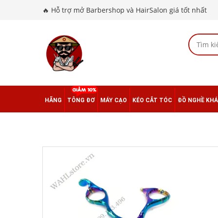
🔥 Hỗ trợ mở Barbershop và HairSalon giá tốt nhất
HÃNG
TÔNG ĐƠ
MÁY CẠO
KÉO CẮT TÓC
ĐỒ NGHỀ KH