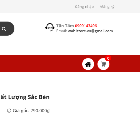
Đăng nhập
Đăng ký
Tận Tâm
0909143496
Email:
wahlstore.vn@gmail.com
0
hất Lượng Sắc Bén
☹️ Giá gốc: 790.000₫