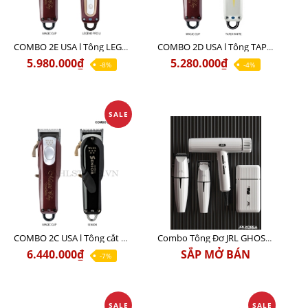
COMBO 2E USA l Tông LEGEND PRO LI + Tông MAGIC CLIP
COMBO 2D USA l Tông TAPER WHITE + Tông MAGIC CLIP
5.980.000₫
5.280.000₫
-8%
-4%
SALE
COMBO 2C USA l Tông cắt Senior + Tông cắt Magic clip
Combo Tông Đơ JRL GHOST 3 Limited Edition Chính Hãng USA
6.440.000₫
SẮP MỞ BÁN
-7%
SALE
SALE