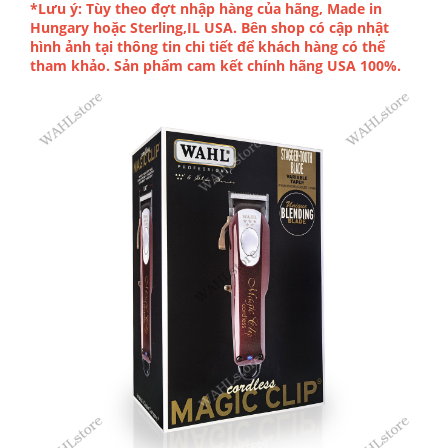
*Lưu ý: Tùy theo đợt nhập hàng của hãng, Made in
Hungary hoặc Sterling,IL USA. Bên shop có cập nhật
hình ảnh tại thông tin chi tiết để khách hàng có thể
tham khảo. Sản phẩm cam kết chính hãng USA 100%.