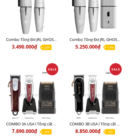
Combo Tông Đơ JRL GHOST 1 Limited Edition Chính Hãng USA
Combo Tông Đơ JRL GHOST 2 Limited Edition Chính Hãng USA
3.490.000₫
5.250.000₫
-24%
-19%
SALE
SALE
COMBO 3A USA l Tông cắt MAGIC + Tông viền DETAILER PRO LI + Cạo khô FINALE
COMBO 3B USA l Tông cắt SENIOR + Tông viền DETAILER PRO LI + Cạo khô FINALE
7.890.000₫
8.850.000₫
-0%
-4%