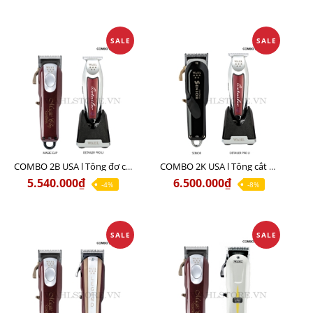
SALE
SALE
COMBO 2B USA l Tông đơ cắt Magic clip Red + Tông đơ viền Detailer Pro Li
COMBO 2K USA l Tông cắt SENIOR +Tông viền DETAILER PRO LI
5.540.000₫
6.500.000₫
-4%
-8%
SALE
SALE