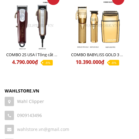
COMBO 2S USA l Tông cắt LEGEND USA CÓ DÂY 220V + Tông pin MAGIC CLIP
COMBO BABYLISS GOLD 3 cao cấp chính hãng
4.790.000₫
10.390.000₫
-8%
-8%
WAHLSTORE.VN
Wahl Clipper
0909143496
wahlstore.vn@gmail.com