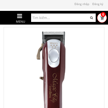
Đăng nhập
Đăng ký
0
MENU