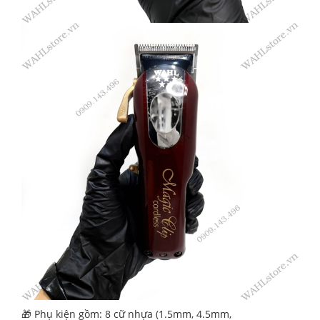
🎁 Phụ kiện gồm: 8 cữ nhựa (1.5mm, 4.5mm,