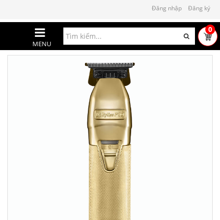
Đăng nhập
Đăng ký
0
MENU