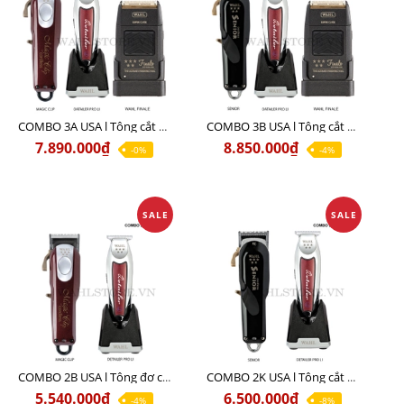
COMBO 3A USA l Tông cắt MAGIC + Tông viền DETAILER PRO LI + Cạo khô FINALE
COMBO 3B USA l Tông cắt SENIOR + Tông viền DETAILER PRO LI + Cạo khô FINALE
7.890.000₫
8.850.000₫
-0%
-4%
SALE
SALE
COMBO 2B USA l Tông đơ cắt Magic clip Red + Tông đơ viền Detailer Pro Li
COMBO 2K USA l Tông cắt SENIOR +Tông viền DETAILER PRO LI
5.540.000₫
6.500.000₫
-4%
-8%