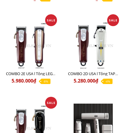
SALE
SALE
COMBO 2E USA l Tông LEGEND PRO LI + Tông MAGIC CLIP
COMBO 2D USA l Tông TAPER WHITE + Tông MAGIC CLIP
5.980.000₫
5.280.000₫
-8%
-4%
SALE