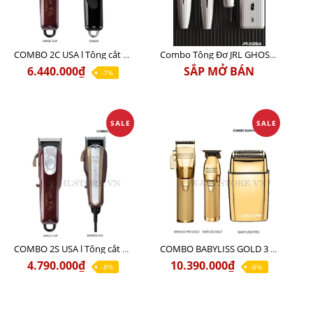
COMBO 2C USA l Tông cắt Senior + Tông cắt Magic clip
Combo Tông Đơ JRL GHOST 3 Limited Edition Chính Hãng USA
6.440.000₫
SẮP MỞ BÁN
-7%
SALE
SALE
COMBO 2S USA l Tông cắt LEGEND USA CÓ DÂY 220V + Tông pin MAGIC CLIP
COMBO BABYLISS GOLD 3 cao cấp chính hãng
4.790.000₫
10.390.000₫
-8%
-8%