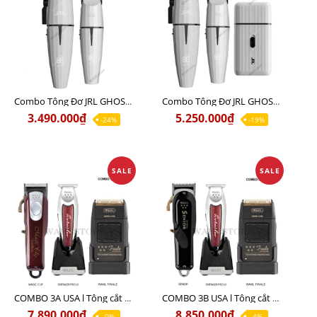
Combo Tông Đơ JRL GHOST 1 Limited Edition Chính Hãng USA
Combo Tông Đơ JRL GHOST 2 Limited Edition Chính Hãng USA
3.490.000₫
5.250.000₫
-24%
-19%
SALE
SALE
COMBO 3A USA l Tông cắt MAGIC + Tông viền DETAILER PRO LI + Cạo khô FINALE
COMBO 3B USA l Tông cắt SENIOR + Tông viền DETAILER PRO LI + Cạo khô FINALE
7.890.000₫
8.850.000₫
-0%
-4%