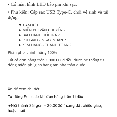
• Có màn hình LED báo pin khi sạc.
• Phụ kiện: Cáp sạc USB Type-C, chổi vệ sinh và túi
đựng.
▼ CAM KẾT
➤ MIỄN PHÍ VẬN CHUYỂN ?
➤ BẢO HÀNH ĐỔI TRẢ ?
➤ PHÍ GIAO - NGÀY NHẬN ?
➤ XEM HÀNG - THANH TOÁN ?
Phân phối chính hãng 100%
Tất cả đơn hàng trên 1.000.000đ đều được hệ thống tự
động miễn phí giao hàng tận nhà toàn quốc.
Ấn để xem chi tiết
Tự động Freeship khi đơn hàng trên 1 triệu
✈️Nội thành Sài gòn + 20.000đ ( sáng đặt chiều giao,
hoặc mai)