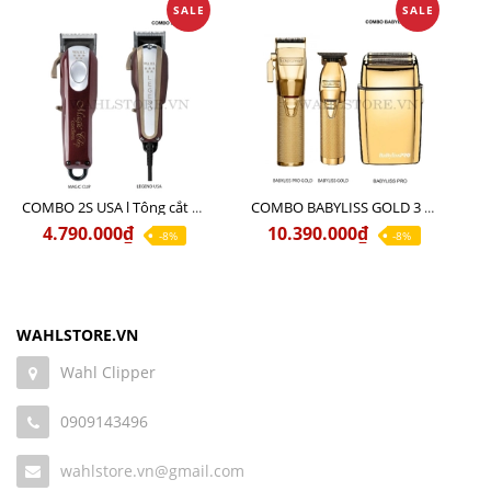
SALE
SALE
COMBO 2S USA l Tông cắt LEGEND USA CÓ DÂY 220V + Tông pin MAGIC CLIP
COMBO BABYLISS GOLD 3 cao cấp chính hãng
4.790.000₫
10.390.000₫
-8%
-8%
WAHLSTORE.VN
Wahl Clipper
0909143496
wahlstore.vn@gmail.com