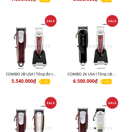
SALE
SALE
COMBO 2B USA l Tông đơ cắt Magic clip Red + Tông đơ viền Detailer Pro Li
COMBO 2K USA l Tông cắt SENIOR +Tông viền DETAILER PRO LI
5.540.000₫
6.500.000₫
-4%
-8%
SALE
SALE