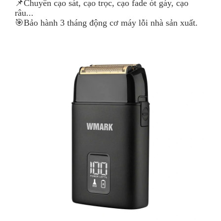
📌Chuyên cạo sát, cạo trọc, cạo fade ót gáy, cạo
râu...
🎯Bảo hành 3 tháng động cơ máy lỗi nhà sản xuất.