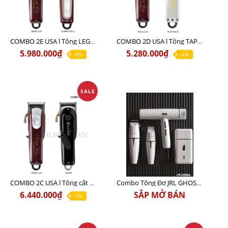
COMBO 2E USA l Tông LEGEND PRO LI + Tông MAGIC CLIP
COMBO 2D USA l Tông TAPER WHITE + Tông MAGIC CLIP
5.980.000₫
5.280.000₫
-8%
-4%
SALE
COMBO 2C USA l Tông cắt Senior + Tông cắt Magic clip
Combo Tông Đơ JRL GHOST 3 Limited Edition Chính Hãng USA
6.440.000₫
SẮP MỞ BÁN
-7%