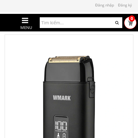
Đăng nhập
Đăng ký
0
MENU