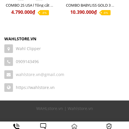
COMBO 2S USA l Tông cắt LEGEND USA CÓ DÂY 220V + Tông pin MAGIC CLIP
COMBO BABYLISS GOLD 3 cao cấp chính hãng
4.790.000₫
10.390.000₫
-8%
-8%
WAHLSTORE.VN
Wahl Clipper
0909143496
wahlstore.vn@gmail.com
https://wahlstore.vn
WAHLstore.vn | Wahlstore.vn