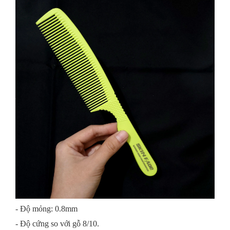
- Độ mỏng: 0.8mm
- Độ cứng so với gỗ 8/10.