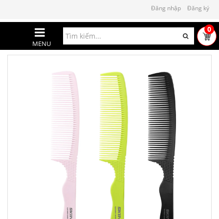
Đăng nhập
Đăng ký
0
MENU