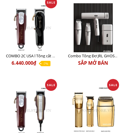
SALE
COMBO 2C USA l Tông cắt Senior + Tông cắt Magic clip
Combo Tông Đơ JRL GHOST 3 Limited Edition Chính Hãng USA
6.440.000₫
SẮP MỞ BÁN
-7%
SALE
SALE