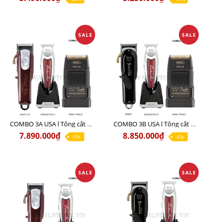
SALE
SALE
COMBO 3A USA l Tông cắt MAGIC + Tông viền DETAILER PRO LI + Cạo khô FINALE
COMBO 3B USA l Tông cắt SENIOR + Tông viền DETAILER PRO LI + Cạo khô FINALE
7.890.000₫
8.850.000₫
-0%
-4%
SALE
SALE