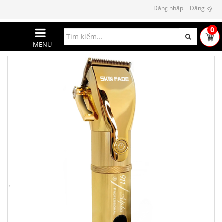
Đăng nhập
Đăng ký
0
MENU