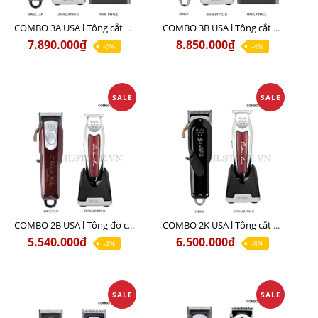
COMBO 3A USA l Tông cắt MAGIC + Tông viền DETAILER PRO LI + Cạo khô FINALE
COMBO 3B USA l Tông cắt SENIOR + Tông viền DETAILER PRO LI + Cạo khô FINALE
7.890.000₫
8.850.000₫
-0%
-4%
SALE
SALE
COMBO 2B USA l Tông đơ cắt Magic clip Red + Tông đơ viền Detailer Pro Li
COMBO 2K USA l Tông cắt SENIOR +Tông viền DETAILER PRO LI
5.540.000₫
6.500.000₫
-4%
-8%
SALE
SALE