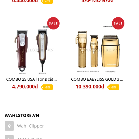
6.440.000₫
SẮP MỞ BÁN
-7%
SALE
SALE
COMBO 2S USA l Tông cắt LEGEND USA CÓ DÂY 220V + Tông pin MAGIC CLIP
COMBO BABYLISS GOLD 3 cao cấp chính hãng
4.790.000₫
10.390.000₫
-8%
-8%
WAHLSTORE.VN
Wahl Clipper