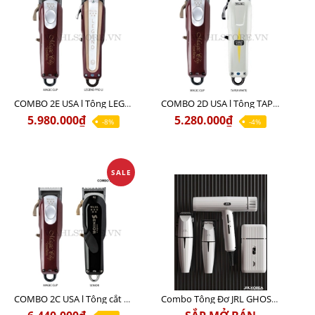
COMBO 2E USA l Tông LEGEND PRO LI + Tông MAGIC CLIP
COMBO 2D USA l Tông TAPER WHITE + Tông MAGIC CLIP
5.980.000₫
5.280.000₫
-8%
-4%
SALE
COMBO 2C USA l Tông cắt Senior + Tông cắt Magic clip
Combo Tông Đơ JRL GHOST 3 Limited Edition Chính Hãng USA