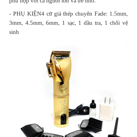
phù hợp với cả người lớn và trẻ nhỏ.
- PHỤ KIỆN4 cữ giá thép chuyên Fade: 1.5mm,
3mm, 4.5mm, 6mm, 1 sạc, 1 dầu tra, 1 chổi vệ
sinh