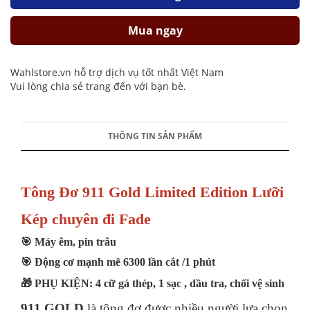
Mua ngay
Wahlstore.vn hỗ trợ dịch vụ tốt nhất Việt Nam
Vui lòng chia sẻ trang đến với bạn bè.
THÔNG TIN SẢN PHẨM
Tông Đơ 911 Gold Limited Edition Lưỡi
Kép chuyên đi Fade
🎯 Máy êm, pin trâu
🎯 Động cơ mạnh mẽ 6300 lần cắt /1 phút
🎁
PHỤ KIỆN: 4 cữ gá thép, 1 sạc , dầu tra, chổi vệ sinh
911 GOLD
là tông đơ được nhiều người lựa chọn