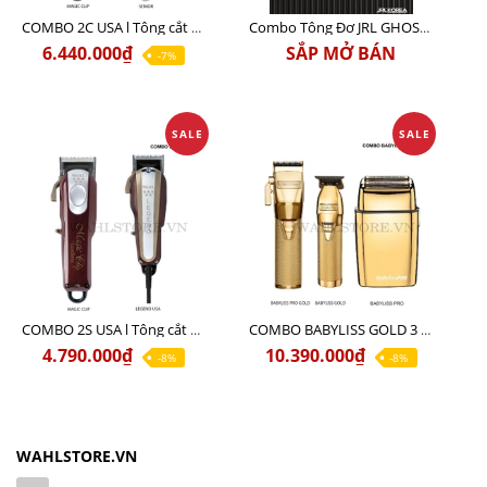
COMBO 2C USA l Tông cắt Senior + Tông cắt Magic clip
Combo Tông Đơ JRL GHOST 3 Limited Edition Chính Hãng USA
6.440.000₫
SẮP MỞ BÁN
-7%
SALE
SALE
COMBO 2S USA l Tông cắt LEGEND USA CÓ DÂY 220V + Tông pin MAGIC CLIP
COMBO BABYLISS GOLD 3 cao cấp chính hãng
4.790.000₫
10.390.000₫
-8%
-8%
WAHLSTORE.VN