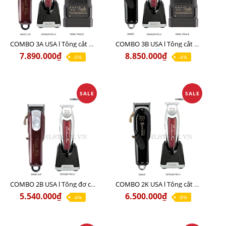
COMBO 3A USA l Tông cắt MAGIC + Tông viền DETAILER PRO LI + Cạo khô FINALE
COMBO 3B USA l Tông cắt SENIOR + Tông viền DETAILER PRO LI + Cạo khô FINALE
7.890.000₫
8.850.000₫
-0%
-4%
SALE
SALE
COMBO 2B USA l Tông đơ cắt Magic clip Red + Tông đơ viền Detailer Pro Li
COMBO 2K USA l Tông cắt SENIOR +Tông viền DETAILER PRO LI
5.540.000₫
6.500.000₫
-4%
-8%