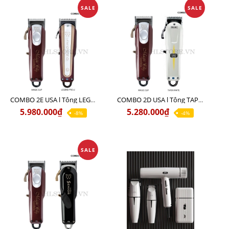
SALE
SALE
COMBO 2E USA l Tông LEGEND PRO LI + Tông MAGIC CLIP
COMBO 2D USA l Tông TAPER WHITE + Tông MAGIC CLIP
5.980.000₫
5.280.000₫
-8%
-4%
SALE