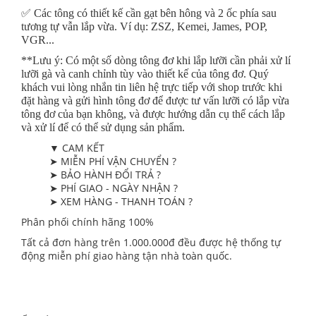
️✅️ Các tông có thiết kế cần gạt bên hông và 2 ốc phía sau
tương tự vẫn lắp vừa. Ví dụ: ZSZ, Kemei, James, POP,
VGR...
**Lưu ý: Có một số dòng tông đơ khi lắp lưỡi cần phải xử lí
lưỡi gà và canh chỉnh tùy vào thiết kế của tông đơ. Quý
khách vui lòng nhắn tin liên hệ trực tiếp với shop trước khi
đặt hàng và gửi hình tông đơ để được tư vấn lưỡi có lắp vừa
tông đơ của bạn không, và được hướng dẫn cụ thể cách lắp
và xử lí để có thể sử dụng sản phẩm.
▼ CAM KẾT
➤ MIỄN PHÍ VẬN CHUYỂN ?
➤ BẢO HÀNH ĐỔI TRẢ ?
➤ PHÍ GIAO - NGÀY NHẬN ?
➤ XEM HÀNG - THANH TOÁN ?
Phân phối chính hãng 100%
Tất cả đơn hàng trên 1.000.000đ đều được hệ thống tự
động miễn phí giao hàng tận nhà toàn quốc.