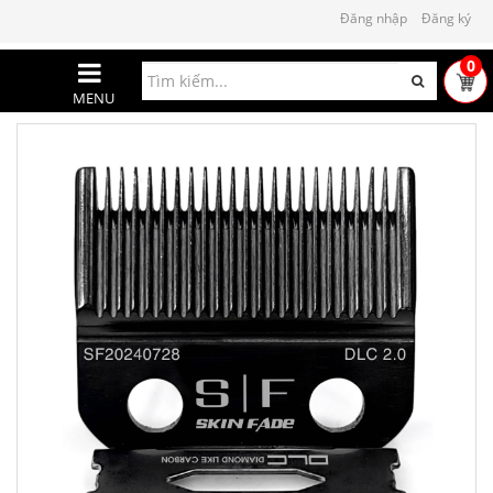
Đăng nhập
Đăng ký
0
MENU