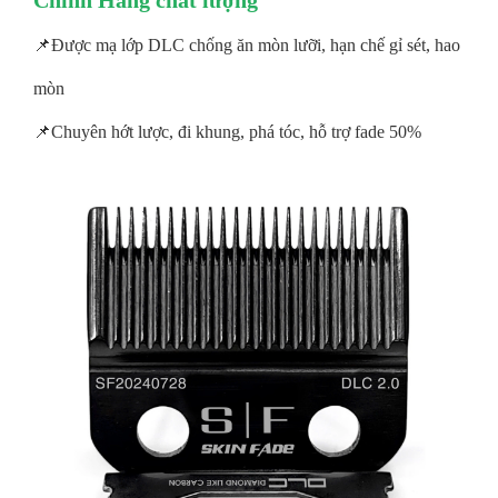
Chính Hãng chất lượng
📌Được mạ lớp DLC chống ăn mòn lưỡi, hạn chế gỉ sét, hao
mòn
📌Chuyên hớt lược, đi khung, phá tóc, hỗ trợ fade 50%