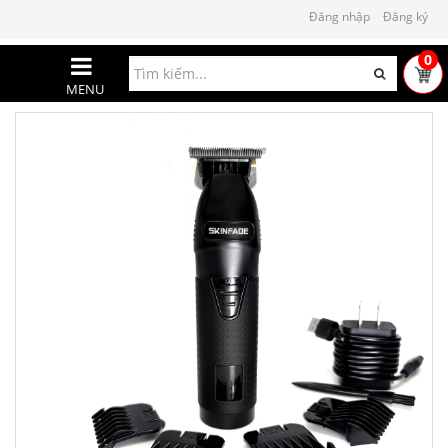
Đăng nhập
Đăng ký
0
MENU