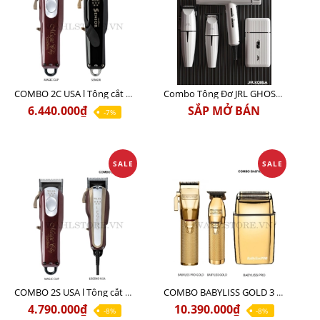
COMBO 2C USA l Tông cắt Senior + Tông cắt Magic clip
Combo Tông Đơ JRL GHOST 3 Limited Edition Chính Hãng USA
6.440.000₫
SẮP MỞ BÁN
-7%
SALE
SALE
COMBO 2S USA l Tông cắt LEGEND USA CÓ DÂY 220V + Tông pin MAGIC CLIP
COMBO BABYLISS GOLD 3 cao cấp chính hãng
4.790.000₫
10.390.000₫
-8%
-8%