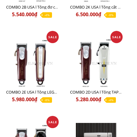
COMBO 2B USA l Tông đơ cắt Magic clip Red + Tông đơ viền Detailer Pro Li
COMBO 2K USA l Tông cắt SENIOR +Tông viền DETAILER PRO LI
5.540.000₫
6.500.000₫
-4%
-8%
SALE
SALE
COMBO 2E USA l Tông LEGEND PRO LI + Tông MAGIC CLIP
COMBO 2D USA l Tông TAPER WHITE + Tông MAGIC CLIP
5.980.000₫
5.280.000₫
-8%
-4%
SALE