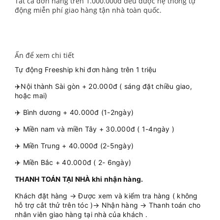
Tất cả đơn hàng trên 1.000.000đ đều được hệ thống tự
động miễn phí giao hàng tận nhà toàn quốc.
Ấn để xem chi tiết
Tự động Freeship khi đơn hàng trên 1 triệu
✈️Nội thành Sài gòn + 20.000đ ( sáng đặt chiều giao,
hoặc mai)
✈️ Bình dương + 40.000đ (1-2ngày)
✈️ Miền nam và miền Tây + 30.000đ ( 1-4ngày )
✈️ Miền Trung + 40.000đ (2-5ngày)
✈️ Miền Bắc + 40.000đ ( 2- 6ngày)
THANH TOÁN TẠI NHÀ khi nhận hàng.
Khách đặt hàng → Được xem và kiểm tra hàng ( không
hỗ trợ cắt thử trên tóc )→ Nhận hàng → Thanh toán cho
nhân viên giao hàng tại nhà của khách .