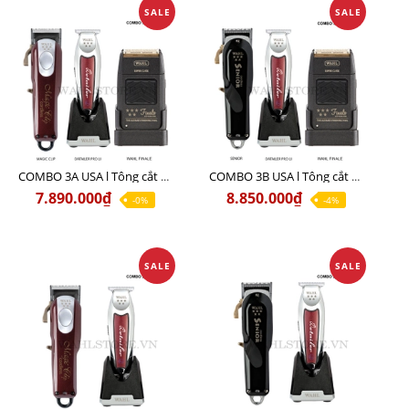
SALE
SALE
COMBO 3A USA l Tông cắt MAGIC + Tông viền DETAILER PRO LI + Cạo khô FINALE
COMBO 3B USA l Tông cắt SENIOR + Tông viền DETAILER PRO LI + Cạo khô FINALE
7.890.000₫
8.850.000₫
-0%
-4%
SALE
SALE