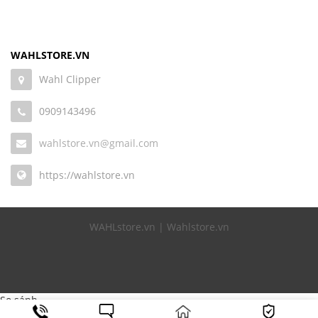
WAHLSTORE.VN
Wahl Clipper
0909143496
wahlstore.vn@gmail.com
https://wahlstore.vn
WAHLstore.vn | Wahlstore.vn
So sánh
add_action('wp_footer', 'devvn_fix_zalome', 999999); function