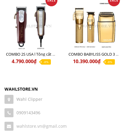
SALE
SALE
COMBO 2S USA l Tông cắt LEGEND USA CÓ DÂY 220V + Tông pin MAGIC CLIP
COMBO BABYLISS GOLD 3 cao cấp chính hãng
4.790.000₫
10.390.000₫
-8%
-8%
WAHLSTORE.VN
Wahl Clipper
0909143496
wahlstore.vn@gmail.com