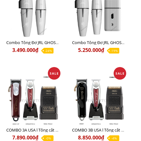
Combo Tông Đơ JRL GHOST 1 Limited Edition Chính Hãng USA
Combo Tông Đơ JRL GHOST 2 Limited Edition Chính Hãng USA
3.490.000₫
5.250.000₫
-24%
-19%
SALE
SALE
COMBO 3A USA l Tông cắt MAGIC + Tông viền DETAILER PRO LI + Cạo khô FINALE
COMBO 3B USA l Tông cắt SENIOR + Tông viền DETAILER PRO LI + Cạo khô FINALE
7.890.000₫
8.850.000₫
-0%
-4%