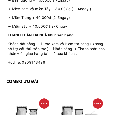
✈️ Bình dương + 40.000đ (1-2ngày)
✈️ Miền nam và miền Tây + 30.000đ ( 1-4ngày )
✈️ Miền Trung + 40.000đ (2-5ngày)
✈️ Miền Bắc + 40.000đ ( 2- 6ngày)
THANH TOÁN TẠI NHÀ khi nhận hàng.
Khách đặt hàng → Được xem và kiểm tra hàng ( không
hỗ trợ cắt thử trên tóc )→ Nhận hàng → Thanh toán cho
nhân viên giao hàng tại nhà của khách .
Hotline: 0909143496
COMBO ƯU ĐÃI
SALE
SALE