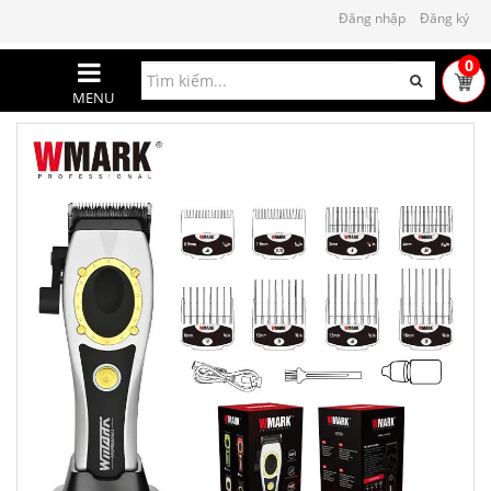
Đăng nhập
Đăng ký
0
MENU