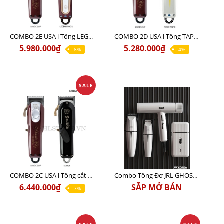
COMBO 2E USA l Tông LEGEND PRO LI + Tông MAGIC CLIP
COMBO 2D USA l Tông TAPER WHITE + Tông MAGIC CLIP
5.980.000₫
5.280.000₫
-8%
-4%
SALE
COMBO 2C USA l Tông cắt Senior + Tông cắt Magic clip
Combo Tông Đơ JRL GHOST 3 Limited Edition Chính Hãng USA
6.440.000₫
SẮP MỞ BÁN
-7%