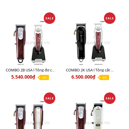
SALE
SALE
COMBO 2B USA l Tông đơ cắt Magic clip Red + Tông đơ viền Detailer Pro Li
COMBO 2K USA l Tông cắt SENIOR +Tông viền DETAILER PRO LI
5.540.000₫
6.500.000₫
-4%
-8%
SALE
SALE