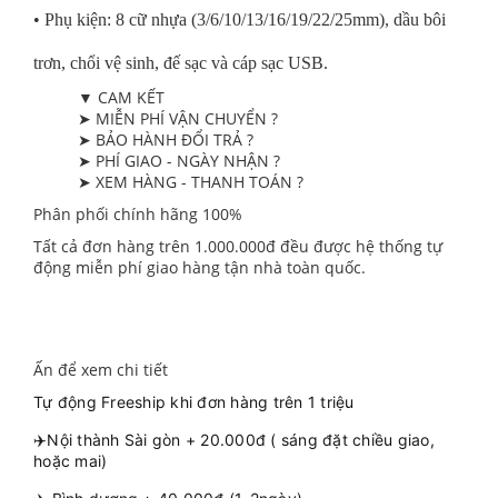
• Phụ kiện: 8 cữ nhựa (3/6/10/13/16/19/22/25mm), dầu bôi
trơn, chổi vệ sinh, đế sạc và cáp sạc USB.
▼ CAM KẾT
➤ MIỄN PHÍ VẬN CHUYỂN ?
➤ BẢO HÀNH ĐỔI TRẢ ?
➤ PHÍ GIAO - NGÀY NHẬN ?
➤ XEM HÀNG - THANH TOÁN ?
Phân phối chính hãng 100%
Tất cả đơn hàng trên 1.000.000đ đều được hệ thống tự
động miễn phí giao hàng tận nhà toàn quốc.
Ấn để xem chi tiết
Tự động Freeship khi đơn hàng trên 1 triệu
✈️Nội thành Sài gòn + 20.000đ ( sáng đặt chiều giao,
hoặc mai)