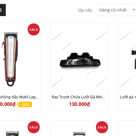
Hàng cũ nhất
Sắp xếp:
SALE
Tông đơ không dây Wahl Legend Pro Li Bản Nội Địa Chính Hãng Usa - Lưỡi đơn đi khung, hớt lược, hỗ trợ Fade 20%
Ray Trượt Chứa Lưỡi Gà WAHL Magic Chính Hãng USA
50.000₫
130.000₫
-28%
SALE
SALE