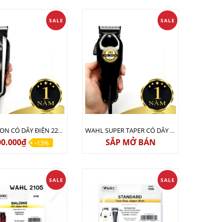
SALE
SALE
WAHL ICON CÓ DÂY ĐIỆN 220V CHÍNH HÃNG USA
WAHL SUPER TAPER CÓ DÂY ĐIỆN 220V CHÍNH HÃNG USA
00.000₫
SẮP MỞ BÁN
-13%
SALE
SALE