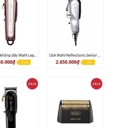
Tông đơ không dây Wahl Legend Pro Li Bản Quốc Tế Chính Hãng Usa - Lưỡi đơn đi khung, hớt lược, hỗ trợ Fade 20%
USA Wahl Reflections Senior điện 110V ( chưa bộ chuyển điện )
50.000₫
2.650.000₫
-25%
-5%
SALE
SALE