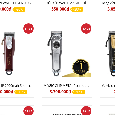
LƯỠI ĐƠN WAHL LEGEND USA NHẬP KHẨU CHÍNH HÃNG
LƯỠI KÉP WAHL MAGIC CHÍNH HÃNG NHẬP KHẨU MỸ
0.000₫
550.000₫
3.0
-20%
-20%
SALE
SALE
MAGIC CLIP 2600mah Sạc nhanh 15 phút ( nội địa USA ) Lưỡi kép (bản 8 cữ nhựa) Sạc 110v lẫn 220v Chính hãng USA
MAGIC CLIP METAL ( bản quốc tế ) Chính hãng Lưỡi kép 100 - Sạc 110v lẫn 220v
50.000₫
3.700.000₫
-12%
-12%
SALE
SALE