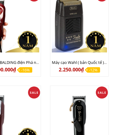
Tông đơ BALDING điện Phá ngấn Cạo sát nhất Đi khung l Wahl Balding phiên bản 220v chính hãng USA
Máy cạo Wahl ( bản Quốc tế ) mới nhất BH 12 tháng - Sạc 110v lẫn 220v
00.000₫
2.250.000₫
-16%
-12%
SALE
SALE