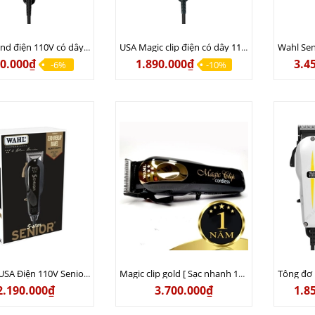
USA Legend điện 110V có dây ( chưa bộ chuyển điện )
USA Magic clip điện có dây 110V ( chưa bộ chuyển điện )
90.000₫
1.890.000₫
3.4
-6%
-10%
Tông đơ USA Điện 110V Senior Chuyên kê lược - Phiên bản USA 110v
Magic clip gold [ Sạc nhanh 15 phút ] ( bản Nội địa 8 cữ nhựa ) Lưỡi kép Usa chính hãng - Sạc 110v lẫn 220v
2.190.000₫
3.700.000₫
1.8