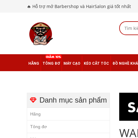
🔥 Hỗ trợ mở Barbershop và HairSalon giá tốt nhất
HÃNG
TÔNG ĐƠ
MÁY CẠO
KÉO CẮT TÓC
ĐỒ NGHỀ KH
Danh mục sản phẩm
Hãng
Tông đơ
WA