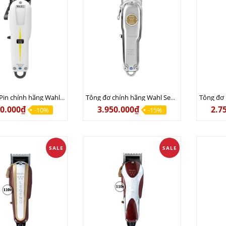
Tông Đơ Pin chính hãng Wahl Super Taper USA - Sạc 110V lẫn 220V
Tông đơ chính hãng Wahl Senior Metal Edition (Nội Địa Mỹ)
90.000₫
3.950.000₫
2.7
-10%
-15%
SALE
SALE