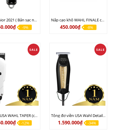
Wahl Senior 2021 ( Bản sạc nhanh nội địa ) Lưỡi đơn - Chuyên kê lược
Nắp cạo khô WAHL FINALE chính hãng USA 100%
50.000₫
450.000₫
-9%
-8%
SALE
SALE
Tông đơ USA WAHL TAPER (có dây) Phiên bản quốc tế 220v
Tông đơ viền USA Wahl Detailer Gold (Có dây ) chính hãng USA bản 220v
50.000₫
1.590.000₫
-12%
-34%