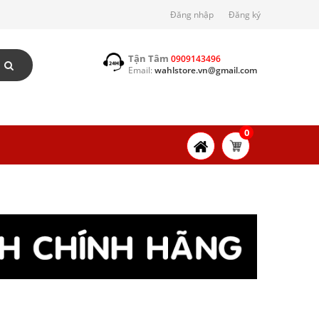
Đăng nhập
Đăng ký
Tận Tâm
0909143496
Email:
wahlstore.vn@gmail.com
0