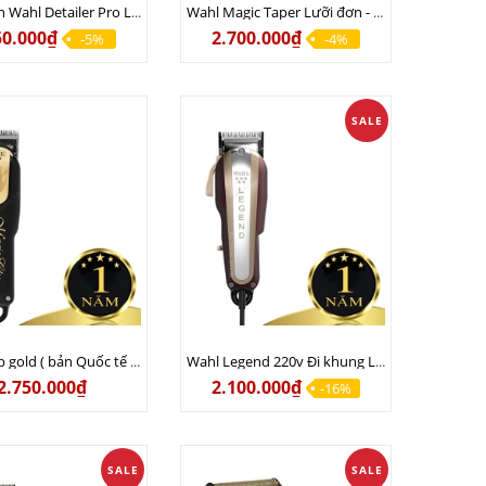
Tông viền Wahl Detailer Pro Li Bấm cạo viền khắc chữ - Sạc 110v lẫn 220v
Wahl Magic Taper Lưỡi đơn - Hớt chân phương USA chính hãng - Sạc 110v lẫn 220v
50.000₫
2.700.000₫
-5%
-4%
SALE
Magic clip gold ( bản Quốc tế 8 cữ thép ) Lưỡi kép Usa chính hãng - Sạc 110v lẫn 220v
Wahl Legend 220v Đi khung Lưỡi đơn Nhập Khẩu Chính Hãng USA
2.750.000₫
2.100.000₫
-16%
SALE
SALE