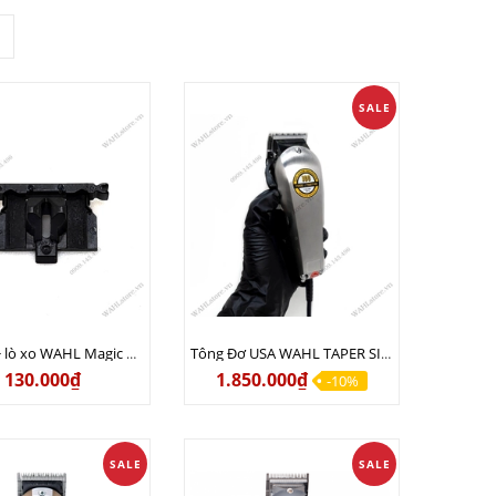
SALE
Lưỡi gà + lò xo WAHL Magic Chính hãng USA (Có bán lẻ)
Tông Đơ USA WAHL TAPER SILVER Phiên Bản Quốc Tế 220V chính hãng
130.000₫
1.850.000₫
-10%
SALE
SALE