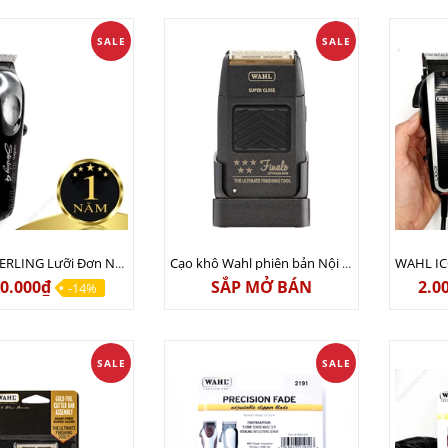
SALE
SALE
WAHL STERLING Lưỡi Đơn Nội Địa Mỹ Bản Sạc Nhanh (15-20 phút) - CHÍNH HÃNG USA - Sạc 110v lẫn 220v
Cạo khô Wahl phiên bản Nội địa có đế sạc
50.000₫
SẮP MỞ BÁN
2.0
-14%
SALE
SALE