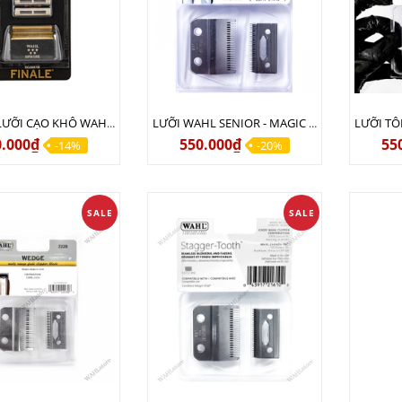
BỘ NẮP LƯỠI CẠO KHÔ WAHL FINALE USA
LƯỠI WAHL SENIOR - MAGIC CLIP - STERLING CHÍNH HÃNG USA
0.000₫
550.000₫
55
-14%
-20%
SALE
SALE