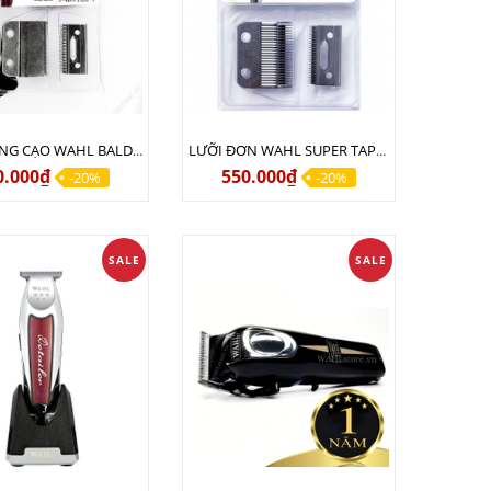
LƯỠI TÔNG CẠO WAHL BALDING CHÍNH HÃNG USA
LƯỠI ĐƠN WAHL SUPER TAPER - ICON - PRO BASIC - STERLING
0.000₫
550.000₫
-20%
-20%
SALE
SALE