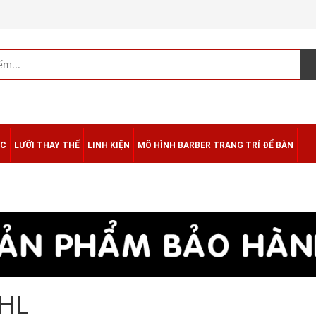
ÁC
LƯỠI THAY THẾ
LINH KIỆN
MÔ HÌNH BARBER TRANG TRÍ ĐỂ BÀN
HL