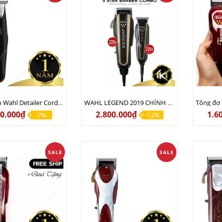
Tông viền Wahl Detailer Cordless 220v USA - Sạc 110v lẫn 220v
WAHL LEGEND 2019 CHÍNH HÃNG USA
00.000₫
2.800.000₫
1.6
-7%
-12%
SALE
SALE