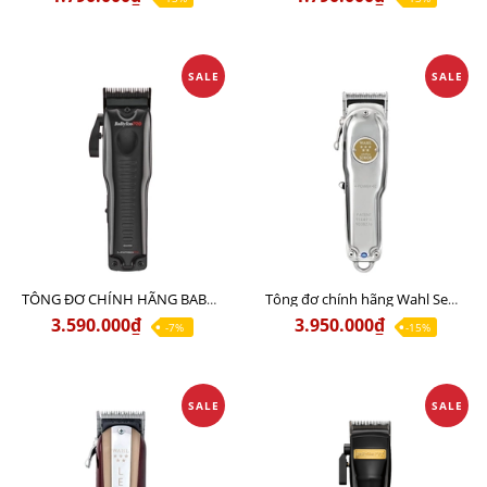
SALE
SALE
TÔNG ĐƠ CHÍNH HÃNG BABYLISS LO PRO - FX CHÍNH HÃNG USA - LƯỠI ĐƠN HỚT LƯỢC
Tông đơ chính hãng Wahl Senior Metal Edition (Nội Địa Mỹ)
3.590.000₫
3.950.000₫
-7%
-15%
SALE
SALE