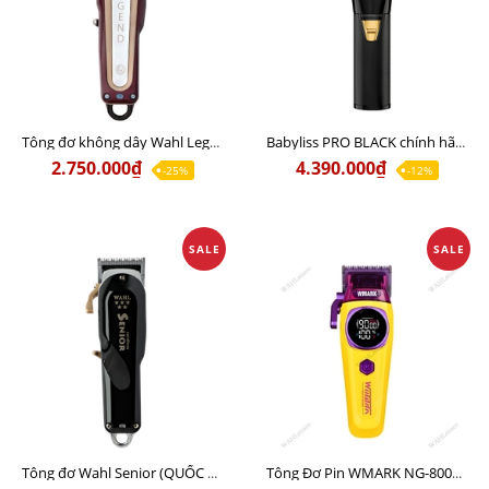
Tông đơ không dây Wahl Legend Pro Li Bản Quốc Tế Chính Hãng Usa - Lưỡi đơn đi khung, hớt lược, hỗ trợ Fade 20%
Babyliss PRO BLACK chính hãng ( lưỡi đơn hỗ trợ Fade 20% ) Sạc 110v lẫn 220v
2.750.000₫
4.390.000₫
-25%
-12%
SALE
SALE
Tông đơ Wahl Senior (QUỐC TẾ ) Chính Hãng USA Sạc 110v lẫn 220v
Tông Đơ Pin WMARK NG-8004 Sạc Kết Nối Không Dây Chính Hãng