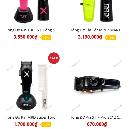
Tông Đơ Pin TUFT S.E Động Cơ Từ Tính Bản Mới Nhất Cao Cấp Chính Hãng
Tông Đơ Cắt Tóc MRD SMART BRAIN HC-90-4 Chính Hãng Giá Tốt
3.550.000₫
3.190.000₫
-9%
-19%
SALE
Tông Đơ Pin MRD Super Torque Motor 3969X Chính Hãng
Tông Đơ Pin S | F Pro SC12 Chính Hãng
1.700.000₫
670.000₫
-21%