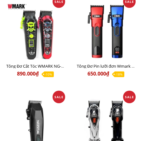
SALE
SALE
Tông Đơ Cắt Tóc WMARK NG-130 Sạc Wireless Chuyên hớt lược, đi khung
Tông Đơ Pin lưỡi đơn Wmark NG-121 Chính Hãng
890.000₫
650.000₫
-10%
-18%
SALE
SALE