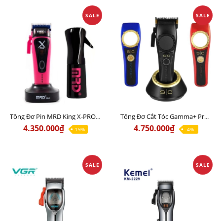
SALE
SALE
Tông Đơ Pin MRD King X-PRO Metal Edition HC-999C Động Cơ Từ Tính Mạnh Nhất
Tông Đơ Cắt Tóc Gamma+ Pro SC Instinct Động cơ từ tính cao cấp Italia
4.350.000₫
4.750.000₫
-19%
-4%
SALE
SALE