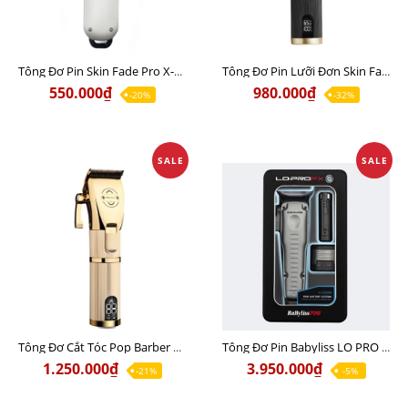
Tông Đơ Pin Skin Fade Pro X-07 Chính Hãng
Tông Đơ Pin Lưỡi Đơn Skin Fade Pro X-01 Chính Hãng Pin Lâu
550.000₫
980.000₫
-20%
-32%
SALE
SALE
Tông Đơ Cắt Tóc Pop Barber P800 Chuyên hớt lược, pin lâu 4H
Tông Đơ Pin Babyliss LO PRO FX ONE Chính Hãng USA
1.250.000₫
3.950.000₫
-21%
-5%