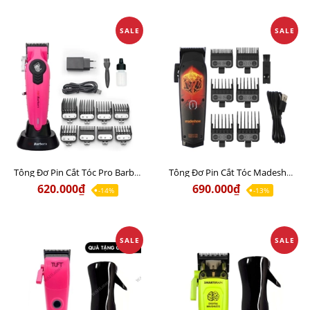
SALE
SALE
Tông Đơ Pin Cắt Tóc Pro Barber S1087 Động Cơ Siêu Khỏe
Tông Đơ Pin Cắt Tóc Madeshow D0C (M10+) Chuyên hớt lược, đi khung
620.000₫
690.000₫
-14%
-13%
SALE
SALE