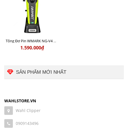
Tông Đơ Pin WMARK NG-V4 Động Cơ Không Chổi Than Chính Hãng
1.590.000₫
SẢN PHẨM MỚI NHẤT
WAHLSTORE.VN
Wahl Clipper
0909143496