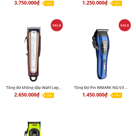
3.750.000₫
1.250.000₫
-6%
-4%
SALE
SALE
Tông đơ không dây Wahl Legend Pro Li Bản Nội Địa Chính Hãng Usa - Lưỡi đơn đi khung, hớt lược, hỗ trợ Fade 20%
Tông Đơ Pin WMARK NG-V3 Động Cơ Không Chổi Than Siêu Mạnh Chất Lượng
2.650.000₫
1.450.000₫
-28%
-9%