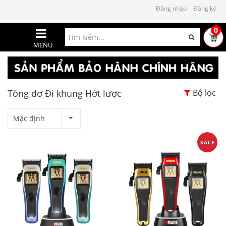
Đăng nhập
Đăng ký
0
MENU
Tông đơ Đi khung Hớt lược
Bộ lọc
Mặc định
SALE