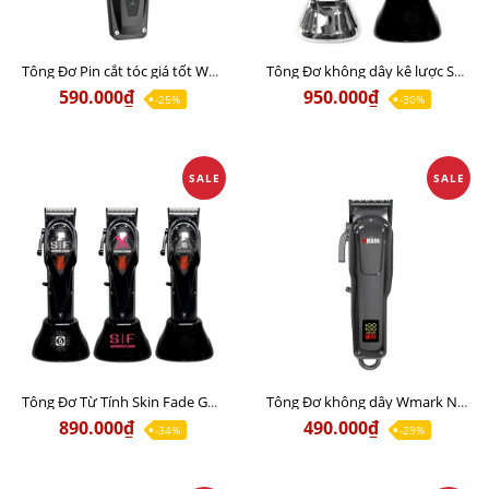
Tông Đơ Pin cắt tóc giá tốt Wmark NG-125 Chính Hãng
Tông Đơ không dây kê lược SC NASA DLC Super motor
590.000₫
950.000₫
-25%
-30%
SALE
SALE
Tông Đơ Từ Tính Skin Fade GT1 Chuyên hớt lược, đi khung
Tông Đơ không dây Wmark NG-1001 Chính Hãng
890.000₫
490.000₫
-34%
-29%