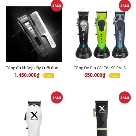
SALE
SALE
Tông đơ không dây Lưỡi đơn Codos 980 PRO Chất lượng
Tông Đơ Pin Cắt Tóc SF Pro SC04 Chính Hãng Chuyên Nghiệp Chất Lượng
1.450.000₫
650.000₫
-9%
-34%
SALE
SALE