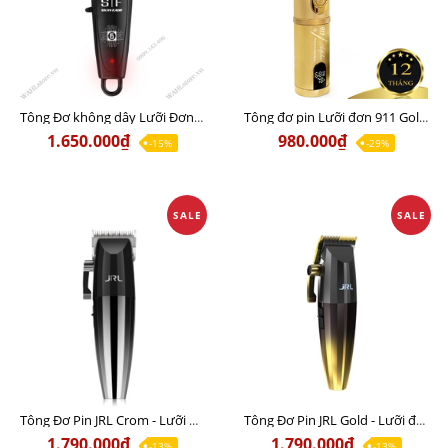
Tông Đơ không dây Lưỡi Đơn S | F Pro Black SC01 Limited Edition Chính Hãng
Tông đơ pin Lưỡi đơn 911 Gold Chính hãng
1.650.000₫
980.000₫
-15%
-29%
SALE
SALE
Tông Đơ Pin JRL Crom - Lưỡi đơn chuyên hớt lược chuyên nghiệp
Tông Đơ Pin JRL Gold - Lưỡi đơn chuyên hớt lược cao cấp
1.790.000₫
1.790.000₫
-13%
-13%