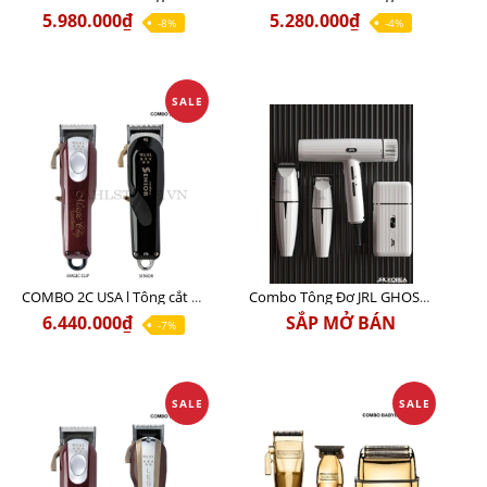
5.980.000₫
5.280.000₫
-8%
-4%
SALE
COMBO 2C USA l Tông cắt Senior + Tông cắt Magic clip
Combo Tông Đơ JRL GHOST 3 Limited Edition Chính Hãng USA
6.440.000₫
SẮP MỞ BÁN
-7%
SALE
SALE