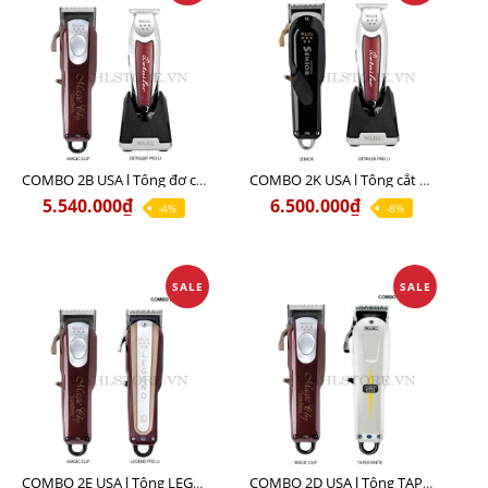
COMBO 2B USA l Tông đơ cắt Magic clip Red + Tông đơ viền Detailer Pro Li
COMBO 2K USA l Tông cắt SENIOR +Tông viền DETAILER PRO LI
5.540.000₫
6.500.000₫
-4%
-8%
SALE
SALE
COMBO 2E USA l Tông LEGEND PRO LI + Tông MAGIC CLIP
COMBO 2D USA l Tông TAPER WHITE + Tông MAGIC CLIP