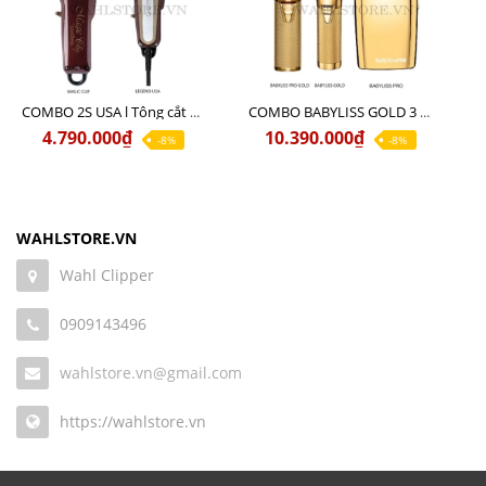
COMBO 2S USA l Tông cắt LEGEND USA CÓ DÂY 220V + Tông pin MAGIC CLIP
COMBO BABYLISS GOLD 3 cao cấp chính hãng
4.790.000₫
10.390.000₫
-8%
-8%
WAHLSTORE.VN
Wahl Clipper
0909143496
wahlstore.vn@gmail.com
https://wahlstore.vn