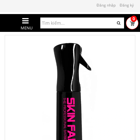
Đăng nhập
Đăng ký
0
MENU