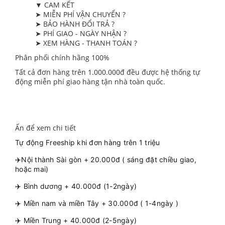
▼ CAM KẾT
➤ MIỄN PHÍ VẬN CHUYỂN ?
➤ BẢO HÀNH ĐỔI TRẢ ?
➤ PHÍ GIAO - NGÀY NHẬN ?
➤ XEM HÀNG - THANH TOÁN ?
Phân phối chính hãng 100%
Tất cả đơn hàng trên 1.000.000đ đều được hệ thống tự
động miễn phí giao hàng tận nhà toàn quốc.
Ấn để xem chi tiết
Tự động Freeship khi đơn hàng trên 1 triệu
✈️Nội thành Sài gòn + 20.000đ ( sáng đặt chiều giao,
hoặc mai)
✈️ Bình dương + 40.000đ (1-2ngày)
✈️ Miền nam và miền Tây + 30.000đ ( 1-4ngày )
✈️ Miền Trung + 40.000đ (2-5ngày)