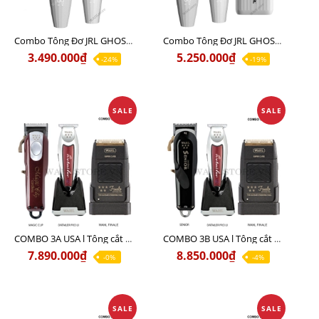
Combo Tông Đơ JRL GHOST 1 Limited Edition Chính Hãng USA
Combo Tông Đơ JRL GHOST 2 Limited Edition Chính Hãng USA
3.490.000₫
5.250.000₫
-24%
-19%
SALE
SALE
COMBO 3A USA l Tông cắt MAGIC + Tông viền DETAILER PRO LI + Cạo khô FINALE
COMBO 3B USA l Tông cắt SENIOR + Tông viền DETAILER PRO LI + Cạo khô FINALE
7.890.000₫
8.850.000₫
-0%
-4%
SALE
SALE