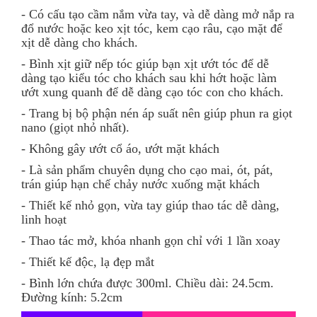
- Có cấu tạo cầm nắm vừa tay, và dễ dàng mở nắp ra
đổ nước hoặc keo xịt tóc, kem cạo râu, cạo mặt để
xịt dễ dàng cho khách.
- Bình xịt giữ nếp tóc giúp bạn xịt ướt tóc để dễ
dàng tạo kiểu tóc cho khách sau khi hớt hoặc làm
ướt xung quanh để dễ dàng cạo tóc con cho khách.
- Trang bị bộ phận nén áp suất nên giúp phun ra giọt
nano (giọt nhỏ nhất).
- Không gây ướt cổ áo, ướt mặt khách
- Là sản phẩm chuyên dụng cho cạo mai, ót, pát,
trán giúp hạn chế chảy nước xuống mặt khách
- Thiết kế nhỏ gọn, vừa tay giúp thao tác dễ dàng,
linh hoạt
- Thao tác mở, khóa nhanh gọn chỉ với 1 lần xoay
- Thiết kế độc, lạ đẹp mắt
- Bình lớn chứa được 300ml. Chiều dài: 24.5cm.
Đường kính: 5.2cm