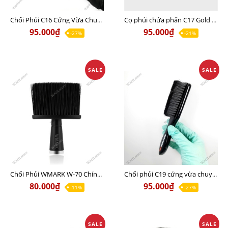
Chổi Phủi C16 Cứng Vừa Chuyên Phủi Fade
Cọ phủi chứa phấn C17 Gold Chính hãng
95.000₫
95.000₫
-27%
-21%
SALE
SALE
Chổi Phủi WMARK W-70 Chính Hãng
Chổi phủi C19 cứng vừa chuyên nghiệp giá tốt
80.000₫
95.000₫
-11%
-27%
SALE
SALE