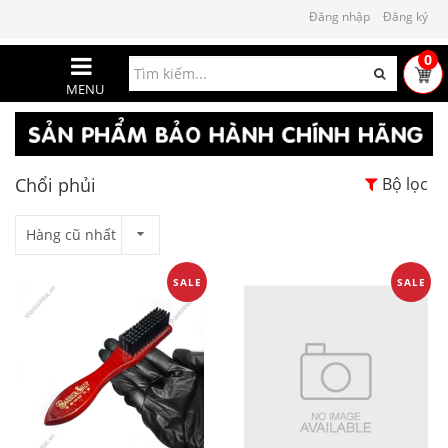
Đăng nhập
Đăng ký
0
MENU
Chổi phủi
Bộ lọc
Hàng cũ nhất
SALE
SALE