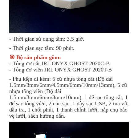
- Thời gian sử dụng tầm: 3.5 giờ.
- Thời gian sạc tầm: 90 phút.
🎯 Bộ sản phẩm gồm:
- Tông đơ cắt JRL ONYX GHOST 2020C-B
- Tông đơ viền JRL ONYX GHOST 2020T-B
- Phụ kiện đi kèm: 6 cữ nhựa tông cắt (Độ dài
1.5mm/3mm/6mm/4.5mm/6mm/10mm/13mm), 5 cữ
nhựa tông viền (Độ dài
1.5mm/3mm/6mm/8mm/10mm), 1 đế sạc tông cắt, 1
đế sạc tông viền, 2 cục sạc, 1 dây sạc USB, 2 tua vít,
dầu tra, 1 chổi phủi, 1 thanh chỉnh lưỡi, nắp chụ bảo
vệ lưỡi, sách hướng dẫn.