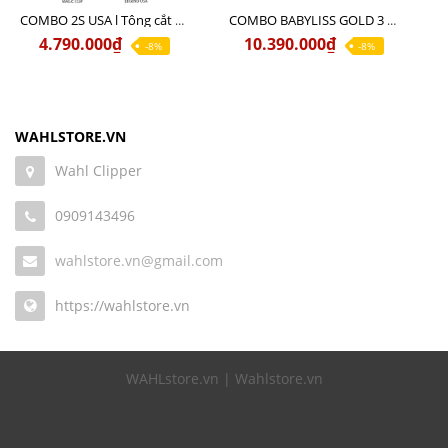
COMBO 2S USA l Tông cắt LEGEND USA CÓ DÂY 220V + Tông pin MAGIC CLIP
COMBO BABYLISS GOLD 3 cao cấp chính hãng
4.790.000₫
10.390.000₫
-8%
-8%
WAHLSTORE.VN
Wahl Clipper
0909143496
wahlstore.vn@gmail.com
https://wahlstore.vn
WAHLstore.vn | Wahlstore.vn