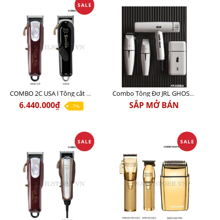
SALE
COMBO 2C USA l Tông cắt Senior + Tông cắt Magic clip
Combo Tông Đơ JRL GHOST 3 Limited Edition Chính Hãng USA
6.440.000₫
SẮP MỞ BÁN
-7%
SALE
SALE