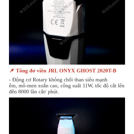
📌 Tông đơ viền JRL ONYX GHOST 2020T-B
- Động cơ Rotary không chổi than siêu mạnh
êm, mô-men xoắn cao, công suất 11W, tốc độ cắt lên
đến 8000 lần cắt/ phút.