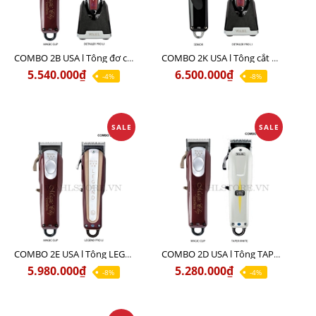
COMBO 2B USA l Tông đơ cắt Magic clip Red + Tông đơ viền Detailer Pro Li
COMBO 2K USA l Tông cắt SENIOR +Tông viền DETAILER PRO LI
5.540.000₫
6.500.000₫
-4%
-8%
SALE
SALE
COMBO 2E USA l Tông LEGEND PRO LI + Tông MAGIC CLIP
COMBO 2D USA l Tông TAPER WHITE + Tông MAGIC CLIP
5.980.000₫
5.280.000₫
-8%
-4%