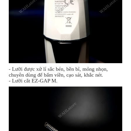
- Lưỡi được xử lí sắc bén, bền bỉ, mỏng nhọn,
chuyên dùng để bấm viền, cạo sát, khắc nét.
- Lưỡi cắt EZ-GAP M
.