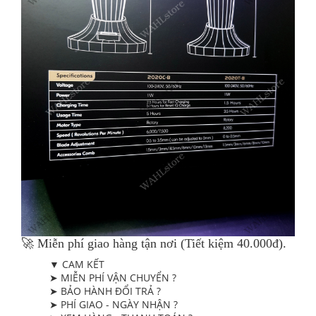
🚀 Miễn phí giao hàng tận nơi (Tiết kiệm 40.000đ).
▼ CAM KẾT
➤ MIỄN PHÍ VẬN CHUYỂN ?
➤ BẢO HÀNH ĐỔI TRẢ ?
➤ PHÍ GIAO - NGÀY NHẬN ?