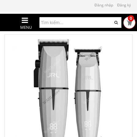
Đăng nhập
Đăng ký
0
MENU