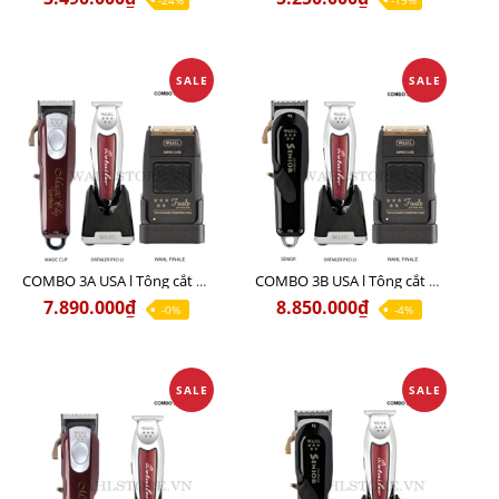
-24%
-19%
SALE
SALE
COMBO 3A USA l Tông cắt MAGIC + Tông viền DETAILER PRO LI + Cạo khô FINALE
COMBO 3B USA l Tông cắt SENIOR + Tông viền DETAILER PRO LI + Cạo khô FINALE
7.890.000₫
8.850.000₫
-0%
-4%
SALE
SALE