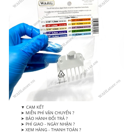
▼ CAM KẾT
➤ MIỄN PHÍ VẬN CHUYỂN ?
➤ BẢO HÀNH ĐỔI TRẢ ?
➤ PHÍ GIAO - NGÀY NHẬN ?
➤ XEM HÀNG - THANH TOÁN ?