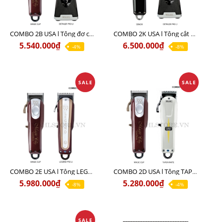
COMBO 2B USA l Tông đơ cắt Magic clip Red + Tông đơ viền Detailer Pro Li
COMBO 2K USA l Tông cắt SENIOR +Tông viền DETAILER PRO LI
5.540.000₫
6.500.000₫
-4%
-8%
SALE
SALE
COMBO 2E USA l Tông LEGEND PRO LI + Tông MAGIC CLIP
COMBO 2D USA l Tông TAPER WHITE + Tông MAGIC CLIP
5.980.000₫
5.280.000₫
-8%
-4%
SALE