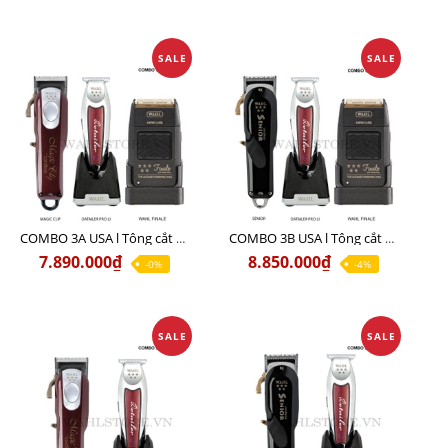
SALE
SALE
COMBO 3A USA l Tông cắt MAGIC + Tông viền DETAILER PRO LI + Cạo khô FINALE
COMBO 3B USA l Tông cắt SENIOR + Tông viền DETAILER PRO LI + Cạo khô FINALE
7.890.000₫
8.850.000₫
-0%
-4%
SALE
SALE