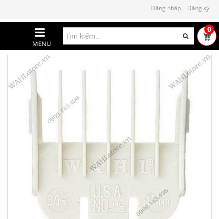
Đăng nhập
Đăng ký
0
MENU