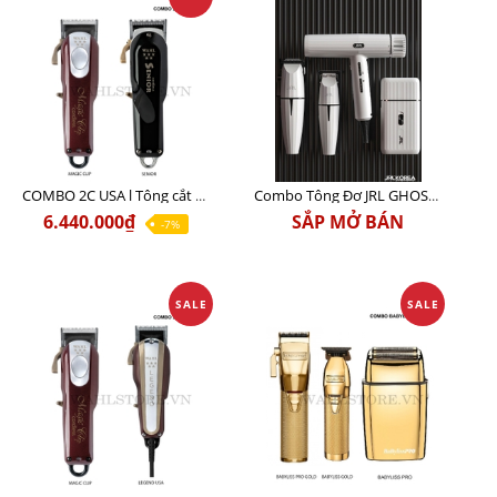
COMBO 2C USA l Tông cắt Senior + Tông cắt Magic clip
Combo Tông Đơ JRL GHOST 3 Limited Edition Chính Hãng USA
6.440.000₫
SẮP MỞ BÁN
-7%
SALE
SALE