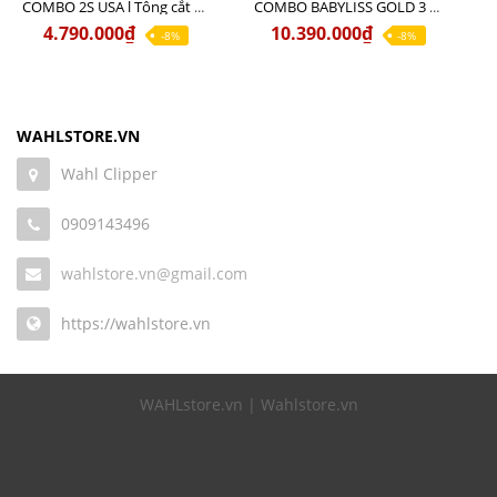
COMBO 2S USA l Tông cắt LEGEND USA CÓ DÂY 220V + Tông pin MAGIC CLIP
COMBO BABYLISS GOLD 3 cao cấp chính hãng
4.790.000₫
10.390.000₫
-8%
-8%
WAHLSTORE.VN
Wahl Clipper
0909143496
wahlstore.vn@gmail.com
https://wahlstore.vn
WAHLstore.vn | Wahlstore.vn