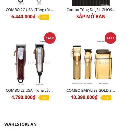
COMBO 2C USA l Tông cắt Senior + Tông cắt Magic clip
Combo Tông Đơ JRL GHOST 3 Limited Edition Chính Hãng USA
6.440.000₫
SẮP MỞ BÁN
-7%
SALE
SALE
COMBO 2S USA l Tông cắt LEGEND USA CÓ DÂY 220V + Tông pin MAGIC CLIP
COMBO BABYLISS GOLD 3 cao cấp chính hãng
4.790.000₫
10.390.000₫
-8%
-8%
WAHLSTORE.VN