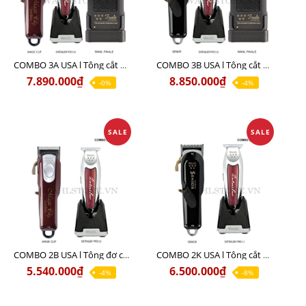
COMBO 3A USA l Tông cắt MAGIC + Tông viền DETAILER PRO LI + Cạo khô FINALE
COMBO 3B USA l Tông cắt SENIOR + Tông viền DETAILER PRO LI + Cạo khô FINALE
7.890.000₫
8.850.000₫
-0%
-4%
SALE
SALE
COMBO 2B USA l Tông đơ cắt Magic clip Red + Tông đơ viền Detailer Pro Li
COMBO 2K USA l Tông cắt SENIOR +Tông viền DETAILER PRO LI
5.540.000₫
6.500.000₫
-4%
-8%