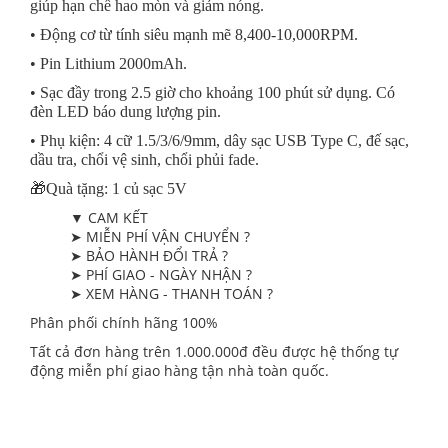
giúp hạn chế hao mòn và giảm nóng.
• Động cơ từ tính siêu mạnh mẽ 8,400-10,000RPM.
• Pin Lithium 2000mAh.
• Sạc đầy trong 2.5 giờ cho khoảng 100 phút sử dụng. Có
đèn LED báo dung lượng pin.
• Phụ kiện: 4 cữ 1.5/3/6/9mm, dây sạc USB Type C, đế sạc,
dầu tra, chổi vệ sinh, chổi phủi fade.
🎁Quà tặng: 1 củ sạc 5V
▼ CAM KẾT
➤ MIỄN PHÍ VẬN CHUYỂN ?
➤ BẢO HÀNH ĐỔI TRẢ ?
➤ PHÍ GIAO - NGÀY NHẬN ?
➤ XEM HÀNG - THANH TOÁN ?
Phân phối chính hãng 100%
Tất cả đơn hàng trên 1.000.000đ đều được hệ thống tự
động miễn phí giao hàng tận nhà toàn quốc.