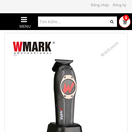
Đăng nhập
Đăng ký
0
MENU