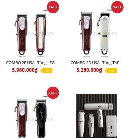
SALE
SALE
COMBO 2E USA l Tông LEGEND PRO LI + Tông MAGIC CLIP
COMBO 2D USA l Tông TAPER WHITE + Tông MAGIC CLIP
5.980.000₫
5.280.000₫
-8%
-4%
SALE