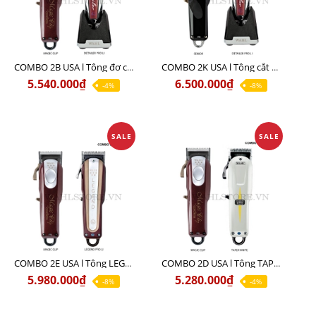
COMBO 2B USA l Tông đơ cắt Magic clip Red + Tông đơ viền Detailer Pro Li
COMBO 2K USA l Tông cắt SENIOR +Tông viền DETAILER PRO LI
5.540.000₫
6.500.000₫
-4%
-8%
SALE
SALE
COMBO 2E USA l Tông LEGEND PRO LI + Tông MAGIC CLIP
COMBO 2D USA l Tông TAPER WHITE + Tông MAGIC CLIP
5.980.000₫
5.280.000₫
-8%
-4%