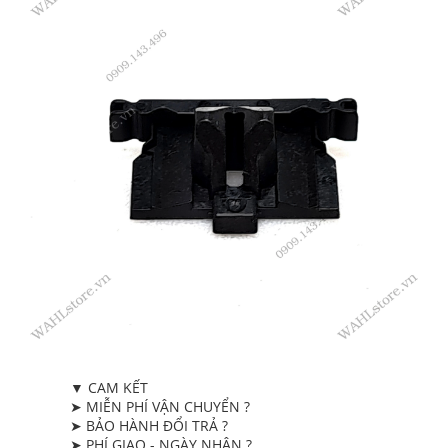
▼ CAM KẾT
➤ MIỄN PHÍ VẬN CHUYỂN ?
➤ BẢO HÀNH ĐỔI TRẢ ?
➤ PHÍ GIAO - NGÀY NHẬN ?