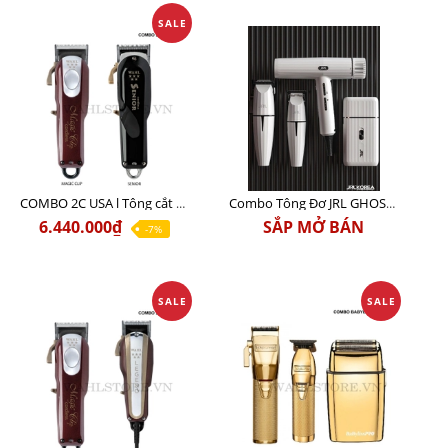
SALE
COMBO 2C USA l Tông cắt Senior + Tông cắt Magic clip
Combo Tông Đơ JRL GHOST 3 Limited Edition Chính Hãng USA
6.440.000₫
SẮP MỞ BÁN
-7%
SALE
SALE