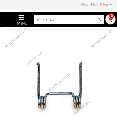
Đăng nhập
Đăng ký
0
MENU