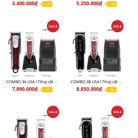
3.490.000₫
5.250.000₫
-24%
-19%
SALE
SALE
COMBO 3A USA l Tông cắt MAGIC + Tông viền DETAILER PRO LI + Cạo khô FINALE
COMBO 3B USA l Tông cắt SENIOR + Tông viền DETAILER PRO LI + Cạo khô FINALE
7.890.000₫
8.850.000₫
-0%
-4%
SALE
SALE