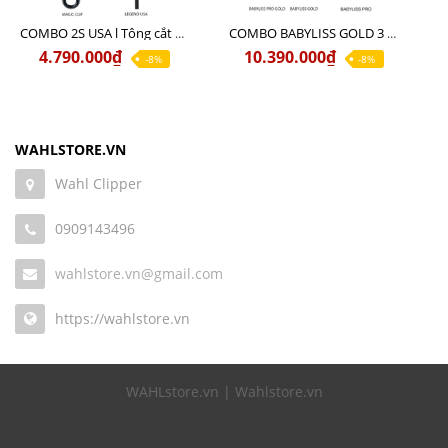
COMBO 2S USA l Tông cắt LEGEND USA CÓ DÂY 220V + Tông pin MAGIC CLIP
COMBO BABYLISS GOLD 3 cao cấp chính hãng
4.790.000₫
10.390.000₫
-8%
-8%
WAHLSTORE.VN
Wahl Clipper
0909143496
wahlstore.vn@gmail.com
https://wahlstore.vn
WAHLstore.vn | Wahlstore.vn