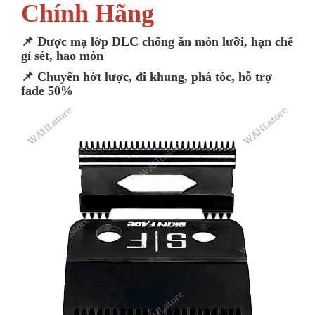
Chính Hãng
📌 Được mạ lớp DLC chống ăn mòn lưỡi, hạn chế
gỉ sét, hao mòn
📌 Chuyên hớt lược, đi khung, phá tóc, hỗ trợ
fade 50%