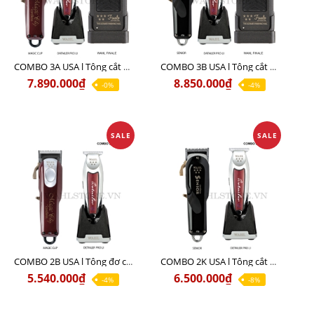
COMBO 3A USA l Tông cắt MAGIC + Tông viền DETAILER PRO LI + Cạo khô FINALE
COMBO 3B USA l Tông cắt SENIOR + Tông viền DETAILER PRO LI + Cạo khô FINALE
7.890.000₫
8.850.000₫
-0%
-4%
SALE
SALE
COMBO 2B USA l Tông đơ cắt Magic clip Red + Tông đơ viền Detailer Pro Li
COMBO 2K USA l Tông cắt SENIOR +Tông viền DETAILER PRO LI
5.540.000₫
6.500.000₫
-4%
-8%