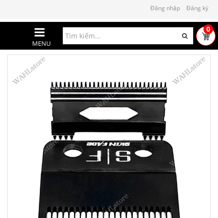
Đăng nhập
Đăng ký
0
MENU