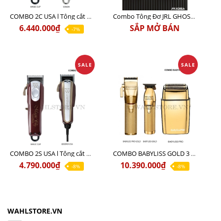
COMBO 2C USA l Tông cắt Senior + Tông cắt Magic clip
Combo Tông Đơ JRL GHOST 3 Limited Edition Chính Hãng USA
6.440.000₫
SẮP MỞ BÁN
-7%
SALE
SALE
COMBO 2S USA l Tông cắt LEGEND USA CÓ DÂY 220V + Tông pin MAGIC CLIP
COMBO BABYLISS GOLD 3 cao cấp chính hãng
4.790.000₫
10.390.000₫
-8%
-8%
WAHLSTORE.VN