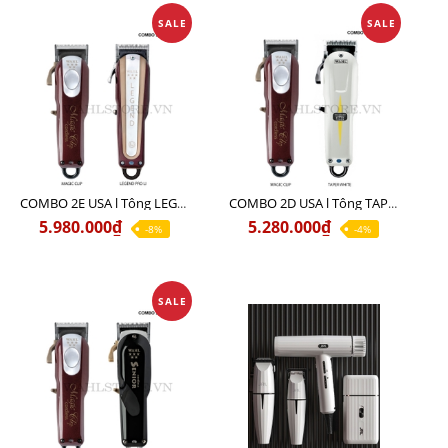
SALE
SALE
COMBO 2E USA l Tông LEGEND PRO LI + Tông MAGIC CLIP
COMBO 2D USA l Tông TAPER WHITE + Tông MAGIC CLIP
5.980.000₫
5.280.000₫
-8%
-4%
SALE