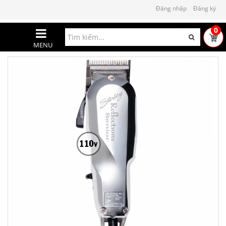
Đăng nhập
Đăng ký
0
MENU