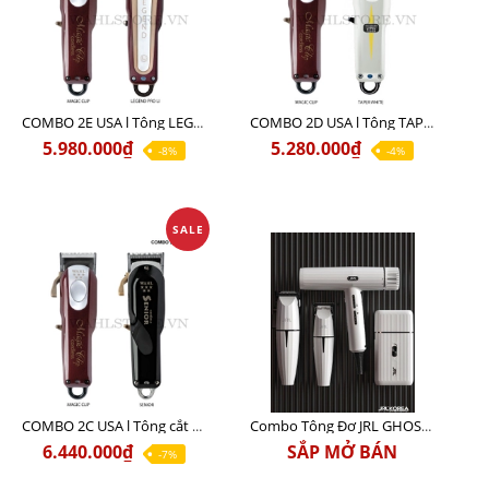
COMBO 2E USA l Tông LEGEND PRO LI + Tông MAGIC CLIP
COMBO 2D USA l Tông TAPER WHITE + Tông MAGIC CLIP
5.980.000₫
5.280.000₫
-8%
-4%
SALE
COMBO 2C USA l Tông cắt Senior + Tông cắt Magic clip
Combo Tông Đơ JRL GHOST 3 Limited Edition Chính Hãng USA
6.440.000₫
SẮP MỞ BÁN
-7%