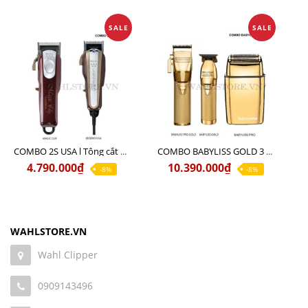
SALE
SALE
COMBO 2S USA l Tông cắt LEGEND USA CÓ DÂY 220V + Tông pin MAGIC CLIP
COMBO BABYLISS GOLD 3 cao cấp chính hãng
4.790.000₫
10.390.000₫
-8%
-8%
WAHLSTORE.VN
Wahl Clipper
0909143496