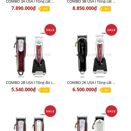
COMBO 3A USA l Tông cắt MAGIC + Tông viền DETAILER PRO LI + Cạo khô FINALE
COMBO 3B USA l Tông cắt SENIOR + Tông viền DETAILER PRO LI + Cạo khô FINALE
7.890.000₫
8.850.000₫
-0%
-4%
SALE
SALE
COMBO 2B USA l Tông đơ cắt Magic clip Red + Tông đơ viền Detailer Pro Li
COMBO 2K USA l Tông cắt SENIOR +Tông viền DETAILER PRO LI
5.540.000₫
6.500.000₫
-4%
-8%
SALE
SALE