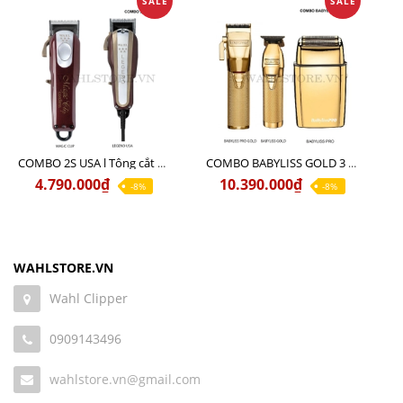
SALE
SALE
COMBO 2S USA l Tông cắt LEGEND USA CÓ DÂY 220V + Tông pin MAGIC CLIP
COMBO BABYLISS GOLD 3 cao cấp chính hãng
4.790.000₫
10.390.000₫
-8%
-8%
WAHLSTORE.VN
Wahl Clipper
0909143496
wahlstore.vn@gmail.com