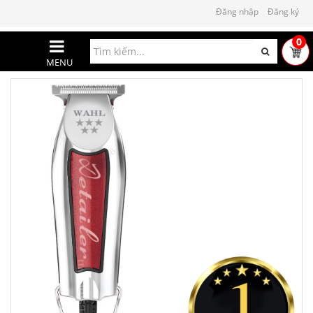
Đăng nhập
Đăng ký
0
MENU