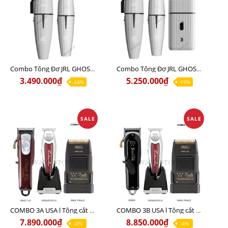
Combo Tông Đơ JRL GHOST 1 Limited Edition Chính Hãng USA
Combo Tông Đơ JRL GHOST 2 Limited Edition Chính Hãng USA
3.490.000₫
5.250.000₫
-24%
-19%
SALE
SALE
COMBO 3A USA l Tông cắt MAGIC + Tông viền DETAILER PRO LI + Cạo khô FINALE
COMBO 3B USA l Tông cắt SENIOR + Tông viền DETAILER PRO LI + Cạo khô FINALE
7.890.000₫
8.850.000₫
-0%
-4%