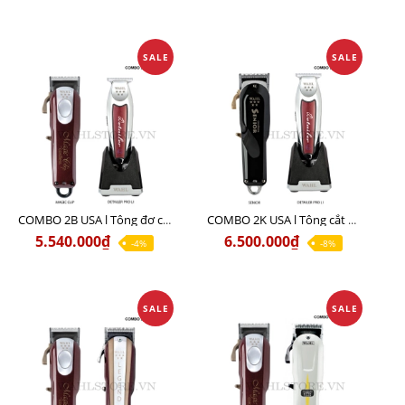
SALE
SALE
COMBO 2B USA l Tông đơ cắt Magic clip Red + Tông đơ viền Detailer Pro Li
COMBO 2K USA l Tông cắt SENIOR +Tông viền DETAILER PRO LI
5.540.000₫
6.500.000₫
-4%
-8%
SALE
SALE