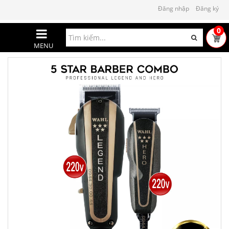
Đăng nhập
Đăng ký
0
MENU