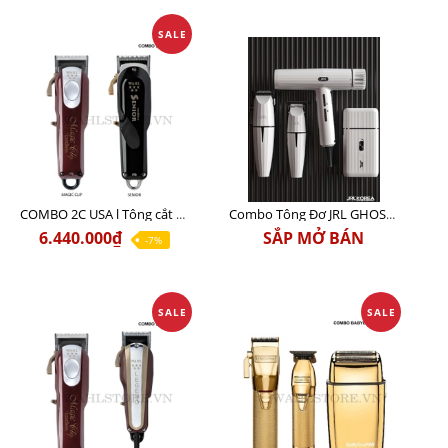
SALE
COMBO 2C USA l Tông cắt Senior + Tông cắt Magic clip
Combo Tông Đơ JRL GHOST 3 Limited Edition Chính Hãng USA
6.440.000₫
SẮP MỞ BÁN
-7%
SALE
SALE