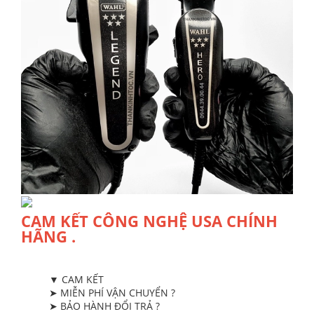
CAM KẾT CÔNG NGHỆ USA CHÍNH
HÃNG .
▼ CAM KẾT
➤ MIỄN PHÍ VẬN CHUYỂN ?
➤ BẢO HÀNH ĐỔI TRẢ ?