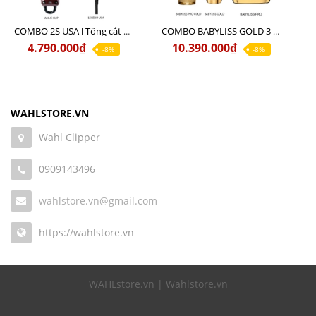
COMBO 2S USA l Tông cắt LEGEND USA CÓ DÂY 220V + Tông pin MAGIC CLIP
COMBO BABYLISS GOLD 3 cao cấp chính hãng
4.790.000₫
10.390.000₫
-8%
-8%
WAHLSTORE.VN
Wahl Clipper
0909143496
wahlstore.vn@gmail.com
https://wahlstore.vn
WAHLstore.vn | Wahlstore.vn