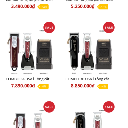
3.490.000₫
5.250.000₫
-24%
-19%
SALE
SALE
COMBO 3A USA l Tông cắt MAGIC + Tông viền DETAILER PRO LI + Cạo khô FINALE
COMBO 3B USA l Tông cắt SENIOR + Tông viền DETAILER PRO LI + Cạo khô FINALE
7.890.000₫
8.850.000₫
-0%
-4%
SALE
SALE