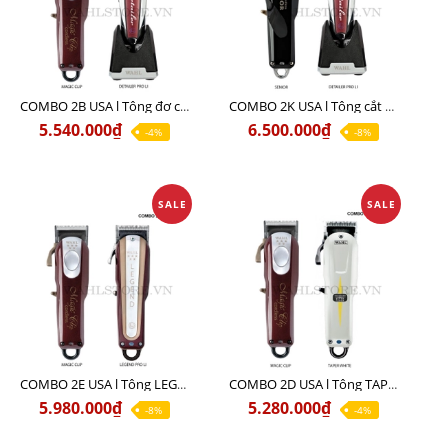
COMBO 2B USA l Tông đơ cắt Magic clip Red + Tông đơ viền Detailer Pro Li
COMBO 2K USA l Tông cắt SENIOR +Tông viền DETAILER PRO LI
5.540.000₫
6.500.000₫
-4%
-8%
SALE
SALE
COMBO 2E USA l Tông LEGEND PRO LI + Tông MAGIC CLIP
COMBO 2D USA l Tông TAPER WHITE + Tông MAGIC CLIP
5.980.000₫
5.280.000₫
-8%
-4%