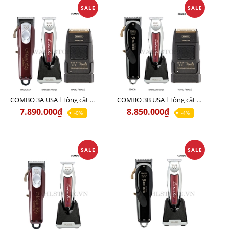
SALE
SALE
COMBO 3A USA l Tông cắt MAGIC + Tông viền DETAILER PRO LI + Cạo khô FINALE
COMBO 3B USA l Tông cắt SENIOR + Tông viền DETAILER PRO LI + Cạo khô FINALE
7.890.000₫
8.850.000₫
-0%
-4%
SALE
SALE