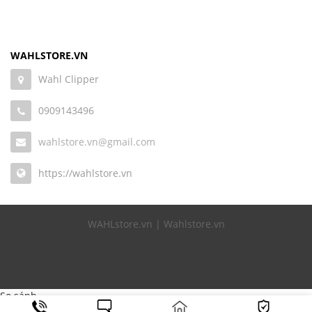
WAHLSTORE.VN
Wahl Clipper
0909143496
wahlstore.vn@gmail.com
https://wahlstore.vn
WAHLstore.vn | Wahlstore.vn
So sánh
add_action('wp_footer', 'devvn_fix_zalome', 999999); function