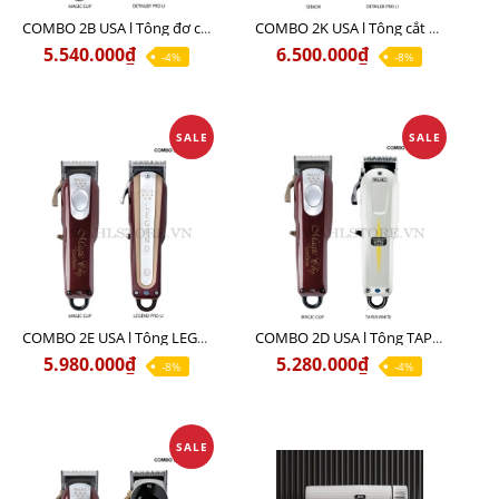
COMBO 2B USA l Tông đơ cắt Magic clip Red + Tông đơ viền Detailer Pro Li
COMBO 2K USA l Tông cắt SENIOR +Tông viền DETAILER PRO LI
5.540.000₫
6.500.000₫
-4%
-8%
SALE
SALE
COMBO 2E USA l Tông LEGEND PRO LI + Tông MAGIC CLIP
COMBO 2D USA l Tông TAPER WHITE + Tông MAGIC CLIP
5.980.000₫
5.280.000₫
-8%
-4%
SALE