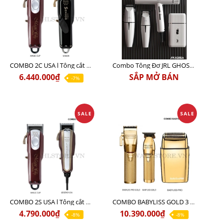
COMBO 2C USA l Tông cắt Senior + Tông cắt Magic clip
Combo Tông Đơ JRL GHOST 3 Limited Edition Chính Hãng USA
6.440.000₫
SẮP MỞ BÁN
-7%
SALE
SALE
COMBO 2S USA l Tông cắt LEGEND USA CÓ DÂY 220V + Tông pin MAGIC CLIP
COMBO BABYLISS GOLD 3 cao cấp chính hãng
4.790.000₫
10.390.000₫
-8%
-8%