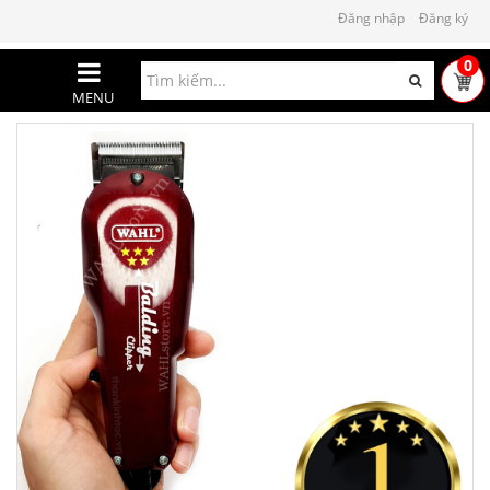
Đăng nhập
Đăng ký
0
MENU