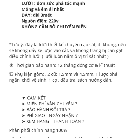
LƯỠI : đơn sức phá tóc mạnh
Mỏng và êm ái nhất
DÂY: dài 3mét
Nguồn điện: 220v
KHÔNG CẦN BỘ CHUYỂN ĐIỆN
*Lưu ý: đây là lưỡi thiết kế chuyên cạo sát, đi khung, nên
sẽ không đẩy kê lược vào cắt, và không trang bị cần gạt
điều chỉnh lưỡi ( lưỡi luôn nằm ở vị trí sát nhất )
🎯 Thời gian bảo hành: 12 tháng động cơ & kĩ thuật
🎒 Phụ kiện gồm: , 2 cữ: 1,5mm và 4,5mm, 1 lược phá
ngấn, chổi vệ sinh, 1 cọ , dầu tra, sách hướng dẫn.
▼ CAM KẾT
➤ MIỄN PHÍ VẬN CHUYỂN ?
➤ BẢO HÀNH ĐỔI TRẢ ?
➤ PHÍ GIAO - NGÀY NHẬN ?
➤ XEM HÀNG - THANH TOÁN ?
Phân phối chính hãng 100%