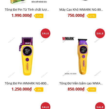
Tông Đơ Pin Từ Tính chất lượng WMARK NG-X1 PLUS Chính Hãng
Máy Cạo Khô WMARK NG-8901 Chất lượng giá tốt
1.990.000₫
750.000₫
-12%
-21%
SALE
SALE
Tông Đơ Pin WMARK NG-8004 Sạc Kết Nối Không Dây Chính Hãng
Tông Đơ Viền bấm cạo WMARK NG-8204 Chính Hãng
1.250.000₫
850.000₫
-4%
-19%
SALE
SALE