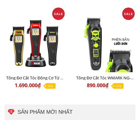
SALE
SALE
Tông Đơ Cắt Tóc Động Cơ Từ Tính WMARK NG-X1 Chính Hãng
Tông Đơ Cắt Tóc WMARK NG-130 Sạc Wireless Chuyên hớt lược, đi khung
1.690.000₫
890.000₫
-6%
-10%
SẢN PHẨM MỚI NHẤT