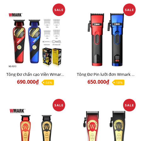
SALE
SALE
Tông Đơ chấn cạo Viền Wmark NG-9213 Chính Hãng
Tông Đơ Pin lưỡi đơn Wmark NG-121 Chính Hãng
690.000₫
650.000₫
-34%
-18%
SALE
SALE