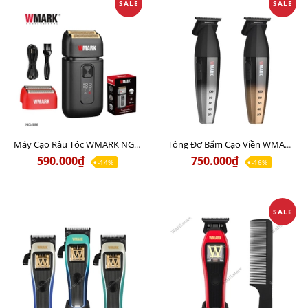
SALE
SALE
Máy Cạo Râu Tóc WMARK NG-986 Chất lượng
Tông Đơ Bấm Cạo Viền WMARK NG-325 Chất lượng
590.000₫
750.000₫
-14%
-16%
SALE