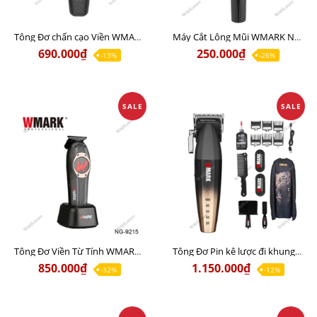
Tông Đơ chấn cạo Viền WMARK NG-7203 Chất lượng
Máy Cắt Lông Mũi WMARK NT003 Chất lượng giá tốt
690.000₫
250.000₫
-13%
-26%
SALE
SALE
Tông Đơ Viền Từ Tính WMARK NG-9215 Chất lượng giá tốt
Tông Đơ Pin kê lược đi khung WMARK NG-2038 Chính Hãng
850.000₫
1.150.000₫
-32%
-12%