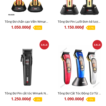
Tông Đơ chấn cạo Viền Wmark NG-8230 Chính Hãng
Tông Đơ Pin Lưỡi Đơn kê lược đi khung Wmark NG-8030 Chính Hãng
1.050.000₫
1.150.000₫
-16%
-17%
SALE
SALE
Tông Đơ Pin cắt tóc Wmark NG-8080 Chính Hãng
Tông Đơ Cắt Tóc Động Cơ Từ Tính WMARK NG-9004 Chính Hãng
1.250.000₫
1.090.000₫
-3%
-5%