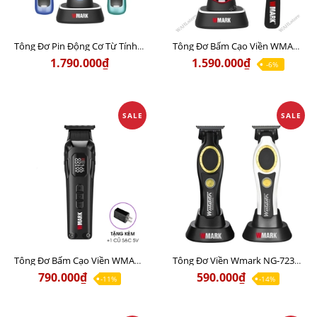
Tông Đơ Pin Động Cơ Từ Tính WMARK NG-X1 POLAR Chính Hãng
Tông Đơ Bấm Cạo Viền WMARK NG-XT1 Chính Hãng
1.790.000₫
1.590.000₫
-6%
SALE
SALE
Tông Đơ Bấm Cạo Viền WMARK NG-8280 Chất lượng
Tông Đơ Viền Wmark NG-7230 Chính Hãng sắc bén
790.000₫
590.000₫
-11%
-14%