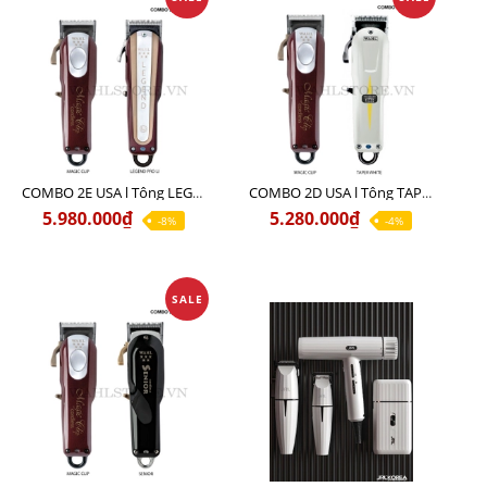
COMBO 2E USA l Tông LEGEND PRO LI + Tông MAGIC CLIP
COMBO 2D USA l Tông TAPER WHITE + Tông MAGIC CLIP
5.980.000₫
5.280.000₫
-8%
-4%
SALE