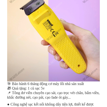
🎯 Bảo hành 6 tháng động cơ máy lỗi nhà sản xuất
🎁 Quà tặng: 1 củ sạc 5v
📌 Tông đơ viền chuyên cạo sát, cạo trọc vét chân, bấm viền,
khắc đường nét, cạo pát, cạo fade ót gáy...
● Công nghệ sạc kết nối không dây tiện lợi, thiết kế được