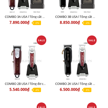
COMBO 3A USA l Tông cắt MAGIC + Tông viền DETAILER PRO LI + Cạo khô FINALE
COMBO 3B USA l Tông cắt SENIOR + Tông viền DETAILER PRO LI + Cạo khô FINALE
7.890.000₫
8.850.000₫
-0%
-4%
SALE
SALE
COMBO 2B USA l Tông đơ cắt Magic clip Red + Tông đơ viền Detailer Pro Li
COMBO 2K USA l Tông cắt SENIOR +Tông viền DETAILER PRO LI
5.540.000₫
6.500.000₫
-4%
-8%
SALE
SALE