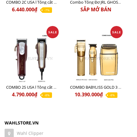
COMBO 2C USA l Tông cắt Senior + Tông cắt Magic clip
Combo Tông Đơ JRL GHOST 3 Limited Edition Chính Hãng USA
6.440.000₫
SẮP MỞ BÁN
-7%
SALE
SALE
COMBO 2S USA l Tông cắt LEGEND USA CÓ DÂY 220V + Tông pin MAGIC CLIP
COMBO BABYLISS GOLD 3 cao cấp chính hãng
4.790.000₫
10.390.000₫
-8%
-8%
WAHLSTORE.VN
Wahl Clipper