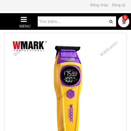
Đăng nhập
Đăng ký
0
MENU