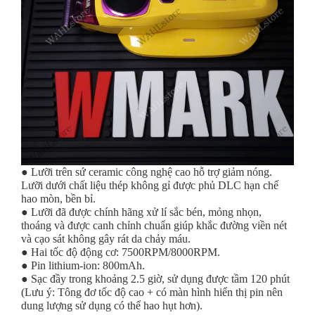
● Lưỡi trên sứ ceramic công nghệ cao hỗ trợ giảm nóng.
Lưỡi dưới chất liệu thép không gỉ được phủ DLC hạn chế
hao mòn, bền bỉ.
● Lưỡi đã được chính hãng xử lí sắc bén, mỏng nhọn,
thoáng và được canh chỉnh chuẩn giúp khắc đường viền nét
và cạo sát không gây rát da chảy máu.
● Hai tốc độ động cơ: 7500RPM/8000RPM.
● Pin lithium-ion: 800mAh.
● Sạc đầy trong khoảng 2.5 giờ, sử dụng được tầm 120 phút
(Lưu ý: Tông đơ tốc độ cao + có màn hình hiển thị pin nên
dung lượng sử dụng có thể hao hụt hơn).