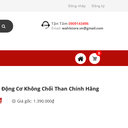
Đăng nhập
Đăng ký
Tận Tâm
0909143496
Email:
wahlstore.vn@gmail.com
0
 Động Cơ Không Chổi Than Chính Hãng
₫
☹️ Giá gốc: 1.390.000₫