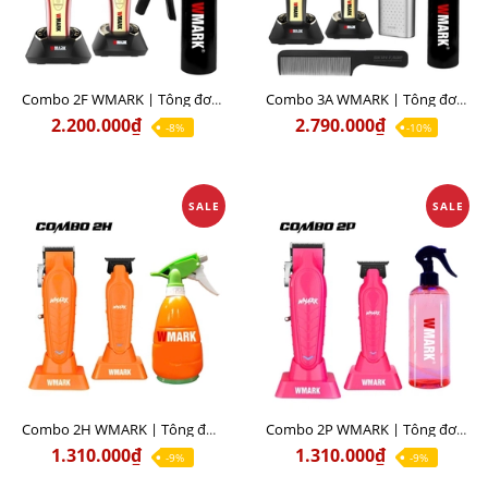
Combo 2F WMARK | Tông đơ cắt NG-8030 + Tông viền NG-8230
Combo 3A WMARK | Tông đơ pin cắt tóc NG-8030 + Tông đơ viền NG-8230 + Cạo khô NG-998
2.200.000₫
2.790.000₫
-8%
-10%
SALE
SALE
Combo 2H WMARK | Tông đơ lưỡi đơn NG-139 + Tông đơ viền NG-339
Combo 2P WMARK | Tông đơ pin lưỡi đơn NG-139 + Tông đơ viền NG-339
1.310.000₫
1.310.000₫
-9%
-9%