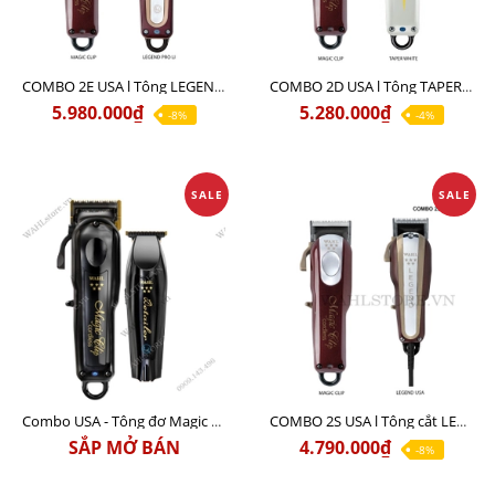
COMBO 2E USA l Tông LEGEND PRO LI + Tông MAGIC CLIP
COMBO 2D USA l Tông TAPER WHITE + Tông MAGIC CLIP
5.980.000₫
5.280.000₫
-8%
-4%
SALE
SALE
Combo USA - Tông đơ Magic Clip + tông viền Detailer Li Black
COMBO 2S USA l Tông cắt LEGEND USA CÓ DÂY 220V + Tông pin MAGIC CLIP
SẮP MỞ BÁN
4.790.000₫
-8%