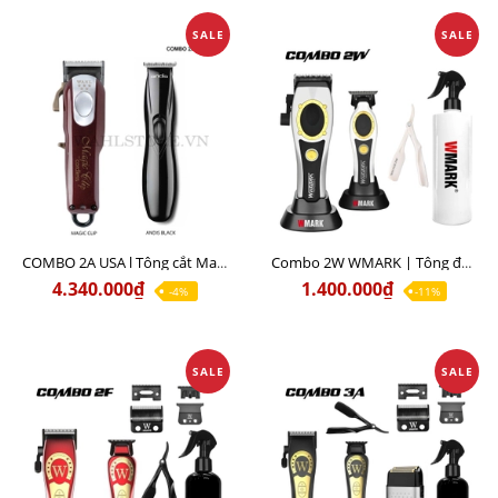
SALE
SALE
COMBO 2A USA l Tông cắt Magic clip red + Tông viền Andis slimline black
Combo 2W WMARK | Tông đơ lưỡi đơn NG-7030 + Tông đơ viền NG-7230
4.340.000₫
1.400.000₫
-4%
-11%
SALE
SALE