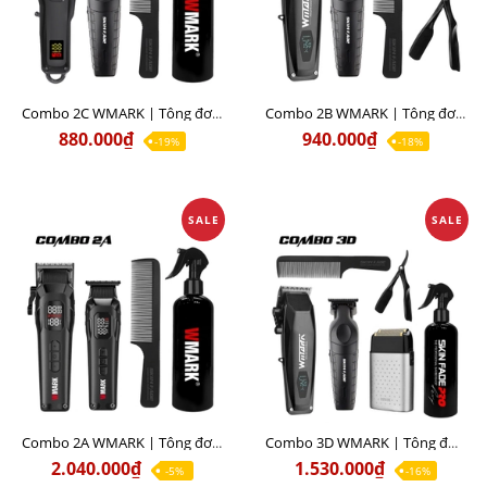
Combo 2C WMARK | Tông đơ pin cắt tóc NG-1001 + Tông đơ viền Skin Fade L10
Combo 2B WMARK | Tông đơ pin cắt tóc NG-125 + Tông đơ viền Skin Fade L10
880.000₫
940.000₫
-19%
-18%
SALE
SALE
Combo 2A WMARK | Tông đơ pin cắt tóc NG-8080 + Tông đơ viền NG-8280
Combo 3D WMARK | Tông đơ pin cắt tóc NG-125 + Tông đơ viền Skin Fade L10 + Máy Cạo khô NG-998
2.040.000₫
1.530.000₫
-5%
-16%