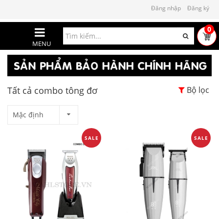
Đăng nhập
Đăng ký
0
MENU
Tất cả combo tông đơ
Bộ lọc
Mặc định
SALE
SALE