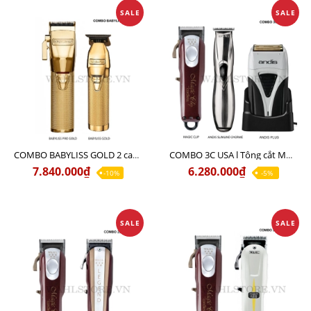
SALE
SALE
COMBO BABYLISS GOLD 2 cao cấp chuyên nghiệp
COMBO 3C USA l Tông cắt MAGIC CLIP + Tông viền ANDIS SLIMLINE CHORME + cạo khô ANDIS PLUS
7.840.000₫
6.280.000₫
-10%
-5%
SALE
SALE