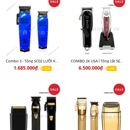
SALE
SALE
Combo 3 - Tông SC02 LƯỠI KÉP + Tông viền ST02 BLUE
COMBO 2K USA l Tông cắt SENIOR +Tông viền DETAILER PRO LI
1.685.000₫
6.500.000₫
-15%
-8%
SALE
SALE