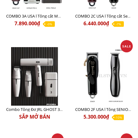
COMBO 3A USA l Tông cắt MAGIC + Tông viền DETAILER PRO LI + Cạo khô FINALE
COMBO 2C USA l Tông cắt Senior + Tông cắt Magic clip
7.890.000₫
6.440.000₫
-0%
-7%
SALE
Combo Tông Đơ JRL GHOST 3 Limited Edition Chính Hãng USA
COMBO 2F USA l Tông SENIOR + Viền ANDIS SLIMLINE BLACK
SẮP MỞ BÁN
5.300.000₫
-10%