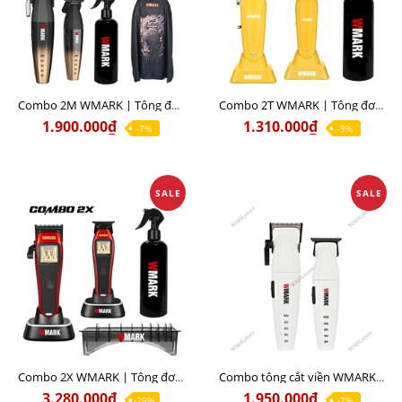
Combo 2M WMARK | Tông đơ lưỡi đơn NG-2038 vàng + Tông đơ viền NG-325 vàng
Combo 2T WMARK | Tông đơ pin lưỡi đơn NG-139 + Tông đơ viền NG-339
1.900.000₫
1.310.000₫
-7%
-9%
SALE
SALE
Combo 2X WMARK | Tông đơ pin từ tính NG-X1 + Tông đơ viền từ tính NG-XT1
Combo tông cắt viền WMARK NG-8632KIT | Tông pin NG-2038W + Tông viền NG-325W
3.280.000₫
1.950.000₫
-29%
-7%