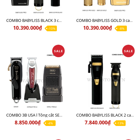
COMBO BABYLISS BLACK 3 chuyên nghiệp chính hãng
COMBO BABYLISS GOLD 3 cao cấp chính hãng
10.390.000₫
10.390.000₫
-10%
-8%
SALE
SALE
COMBO 3B USA l Tông cắt SENIOR + Tông viền DETAILER PRO LI + Cạo khô FINALE
COMBO BABYLISS BLACK 2 cao cấp
8.850.000₫
7.840.000₫
-4%
-13%