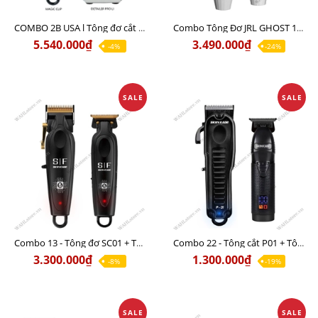
COMBO 2B USA l Tông đơ cắt Magic clip Red + Tông đơ viền Detailer Pro Li
Combo Tông Đơ JRL GHOST 1 Limited Edition Chính Hãng USA
5.540.000₫
3.490.000₫
-4%
-24%
SALE
SALE
Combo 13 - Tông đơ SC01 + Tông viền ST01
Combo 22 - Tông cắt P01 + Tông viền L29
3.300.000₫
1.300.000₫
-8%
-19%
SALE
SALE