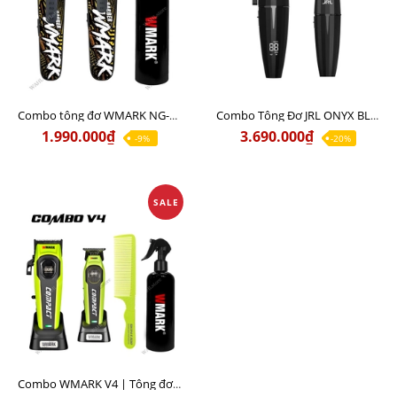
Combo tông đơ WMARK NG-8631KIT Chính Hãng | Tông đơ cắt + Tông viền
Combo Tông Đơ JRL ONYX BLACK Chính Hãng USA Siêu Êm Động Cơ Mạnh
1.990.000₫
3.690.000₫
-9%
-20%
SALE
Combo WMARK V4 | Tông đơ pin NG-V4 + Tông viền NG-VT4