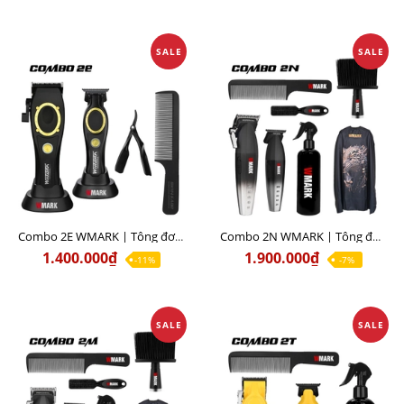
SALE
SALE
Combo 2E WMARK | Tông đơ cắt NG-7030 đen + Tông đơ viền NG-7230 đen
Combo 2N WMARK | Tông đơ cắt NG-2038 bạc + Tông đơ viền NG-325 bạc
1.400.000₫
1.900.000₫
-11%
-7%
SALE
SALE