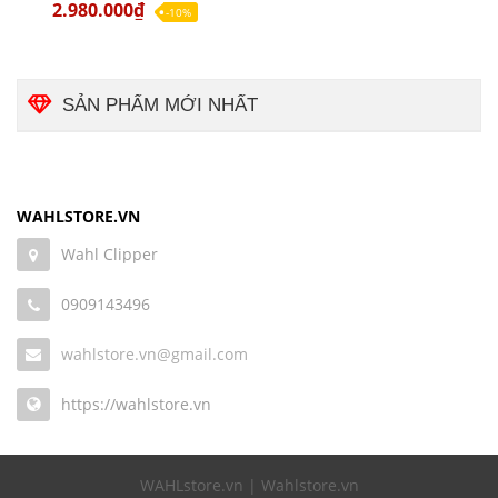
2.980.000₫
-10%
SẢN PHẨM MỚI NHẤT
WAHLSTORE.VN
Wahl Clipper
0909143496
wahlstore.vn@gmail.com
https://wahlstore.vn
WAHLstore.vn | Wahlstore.vn