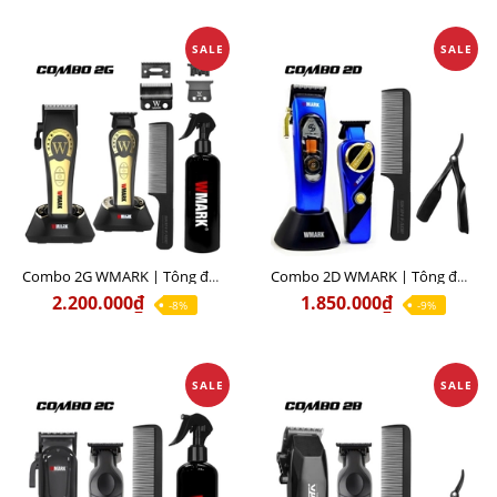
SALE
SALE
Combo 2G WMARK | Tông đơ pin cắt tóc NG-8030 + Tông đơ viền NG-8230
Combo 2D WMARK | Tông đơ pin cắt tóc NG-9004 + Tông đơ viền NG-9213
2.200.000₫
1.850.000₫
-8%
-9%
SALE
SALE