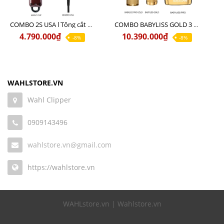
COMBO 2S USA l Tông cắt LEGEND USA CÓ DÂY 220V + Tông pin MAGIC CLIP
COMBO BABYLISS GOLD 3 cao cấp chính hãng
4.790.000₫
10.390.000₫
-8%
-8%
WAHLSTORE.VN
Wahl Clipper
0909143496
wahlstore.vn@gmail.com
https://wahlstore.vn
WAHLstore.vn | Wahlstore.vn