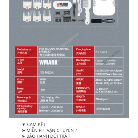
▼ CAM KẾT
➤ MIỄN PHÍ VẬN CHUYỂN ?
➤ BẢO HÀNH ĐỔI TRẢ ?