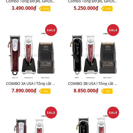
Combo Tông Đơ JRL GHOST 1 Limited Edition Chính Hãng USA
Combo Tông Đơ JRL GHOST 2 Limited Edition Chính Hãng USA
3.490.000₫
5.250.000₫
-24%
-19%
SALE
SALE
COMBO 3A USA l Tông cắt MAGIC + Tông viền DETAILER PRO LI + Cạo khô FINALE
COMBO 3B USA l Tông cắt SENIOR + Tông viền DETAILER PRO LI + Cạo khô FINALE
7.890.000₫
8.850.000₫
-0%
-4%
SALE
SALE