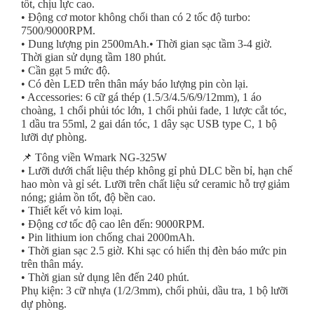
tốt, chịu lực cao.
• Động cơ motor không chổi than có 2 tốc độ turbo:
7500/9000RPM.
• Dung lượng pin 2500mAh.• Thời gian sạc tầm 3-4 giờ.
Thời gian sử dụng tầm 180 phút.
• Cần gạt 5 mức độ.
• Có đèn LED trên thân máy báo lượng pin còn lại.
• Accessories: 6 cữ gá thép (1.5/3/4.5/6/9/12mm), 1 áo
choàng, 1 chổi phủi tóc lớn, 1 chổi phủi fade, 1 lược cắt tóc,
1 dầu tra 55ml, 2 gai dán tóc, 1 dây sạc USB type C, 1 bộ
lưỡi dự phòng.
📌 Tông viền Wmark NG-325W
• Lưỡi dưới chất liệu thép không gỉ phủ DLC bền bỉ, hạn chế
hao mòn và gỉ sét. Lưỡi trên chất liệu sứ ceramic hỗ trợ giảm
nóng; giảm ồn tốt, độ bền cao.
• Thiết kết vỏ kim loại.
• Động cơ tốc độ cao lên đến: 9000RPM.
• Pin lithium ion chống chai 2000mAh.
• Thời gian sạc 2.5 giờ. Khi sạc có hiển thị đèn báo mức pin
trên thân máy.
• Thời gian sử dụng lên đến 240 phút.
Phụ kiện: 3 cữ nhựa (1/2/3mm), chổi phủi, dầu tra, 1 bộ lưỡi
dự phòng.