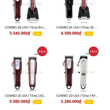
COMBO 2B USA l Tông đơ cắt Magic clip Red + Tông đơ viền Detailer Pro Li
COMBO 2K USA l Tông cắt SENIOR +Tông viền DETAILER PRO LI
5.540.000₫
6.500.000₫
-4%
-8%
SALE
SALE
COMBO 2E USA l Tông LEGEND PRO LI + Tông MAGIC CLIP
COMBO 2D USA l Tông TAPER WHITE + Tông MAGIC CLIP
5.980.000₫
5.280.000₫
-8%
-4%