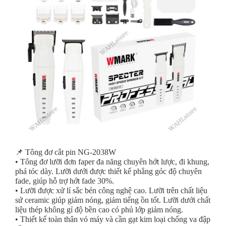
📌 Tông đơ cắt pin NG-2038W
• Tông đơ lưỡi đơn faper đa năng chuyên hớt lược, đi khung,
phá tóc dày. Lưỡi dưới được thiết kế phẳng góc độ chuyên
fade, giúp hỗ trợ hớt fade 30%.
• Lưỡi được xử lí sắc bén công nghệ cao. Lưỡi trên chất liệu
sứ ceramic giúp giảm nóng, giảm tiếng ồn tốt. Lưỡi dưới chất
liệu thép không gỉ độ bền cao có phủ lớp giảm nóng.
• Thiết kế toàn thân vỏ máy và cần gạt kim loại chống va đập