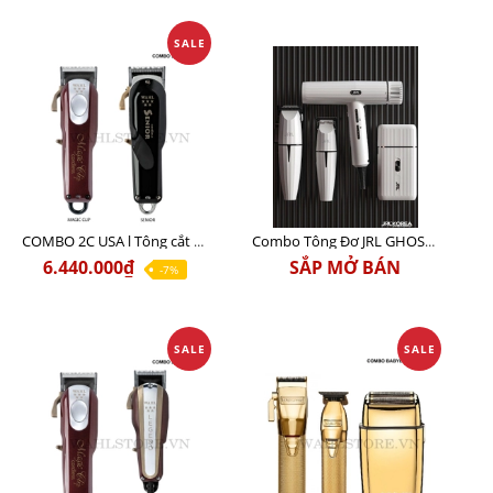
SALE
COMBO 2C USA l Tông cắt Senior + Tông cắt Magic clip
Combo Tông Đơ JRL GHOST 3 Limited Edition Chính Hãng USA
6.440.000₫
SẮP MỞ BÁN
-7%
SALE
SALE