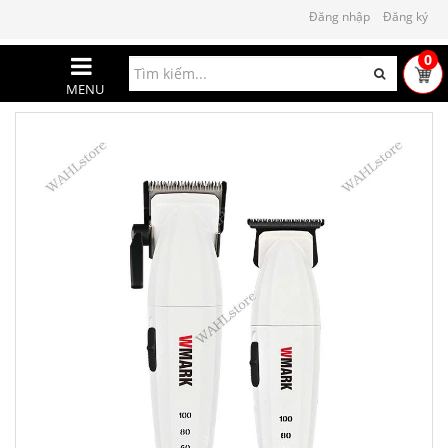
Đăng nhập
Đăng ký
0
MENU