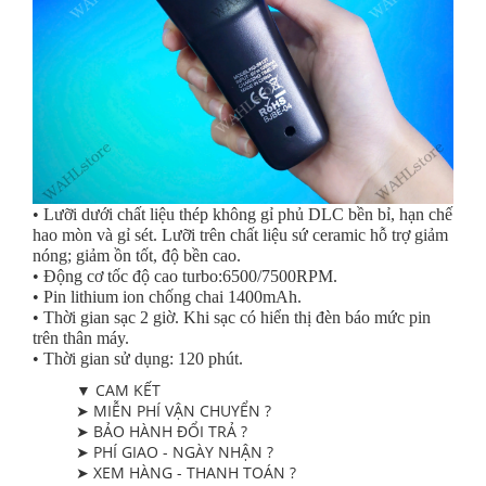
• Lưỡi dưới chất liệu thép không gỉ phủ DLC bền bỉ, hạn chế
hao mòn và gỉ sét. Lưỡi trên chất liệu sứ ceramic hỗ trợ giảm
nóng; giảm ồn tốt, độ bền cao.
• Động cơ tốc độ cao turbo:6500/7500RPM.
• Pin lithium ion chống chai 1400mAh.
• Thời gian sạc 2 giờ. Khi sạc có hiển thị đèn báo mức pin
trên thân máy.
• Thời gian sử dụng: 120 phút.
▼ CAM KẾT
➤ MIỄN PHÍ VẬN CHUYỂN ?
➤ BẢO HÀNH ĐỔI TRẢ ?
➤ PHÍ GIAO - NGÀY NHẬN ?
➤ XEM HÀNG - THANH TOÁN ?