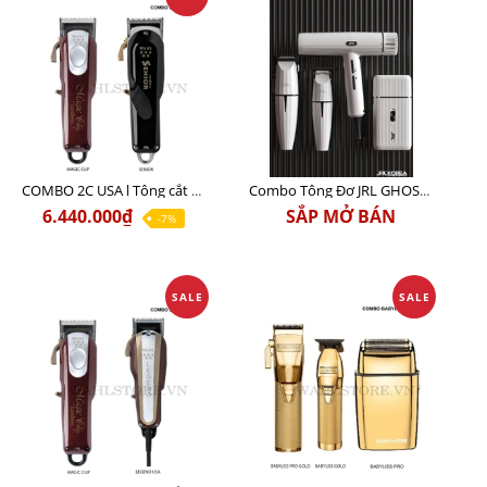
COMBO 2C USA l Tông cắt Senior + Tông cắt Magic clip
Combo Tông Đơ JRL GHOST 3 Limited Edition Chính Hãng USA
6.440.000₫
SẮP MỞ BÁN
-7%
SALE
SALE