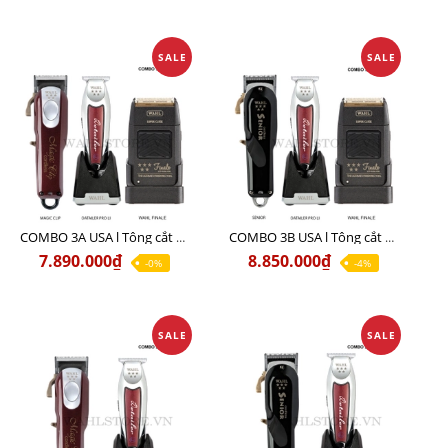
SALE
SALE
COMBO 3A USA l Tông cắt MAGIC + Tông viền DETAILER PRO LI + Cạo khô FINALE
COMBO 3B USA l Tông cắt SENIOR + Tông viền DETAILER PRO LI + Cạo khô FINALE
7.890.000₫
8.850.000₫
-0%
-4%
SALE
SALE