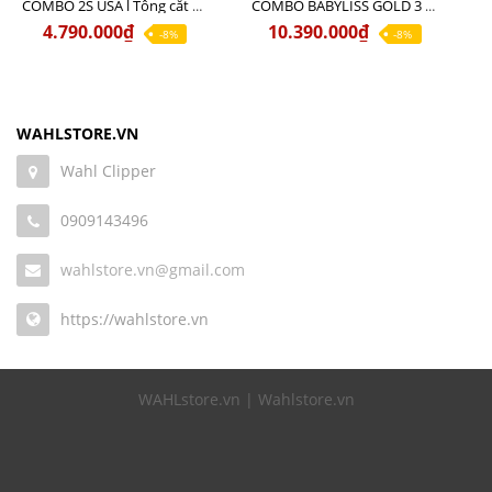
COMBO 2S USA l Tông cắt LEGEND USA CÓ DÂY 220V + Tông pin MAGIC CLIP
COMBO BABYLISS GOLD 3 cao cấp chính hãng
4.790.000₫
10.390.000₫
-8%
-8%
WAHLSTORE.VN
Wahl Clipper
0909143496
wahlstore.vn@gmail.com
https://wahlstore.vn
WAHLstore.vn | Wahlstore.vn