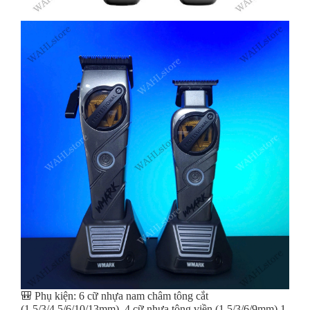
🎒 Phụ kiện: 6 cữ nhựa nam châm tông cắt
(1.5/3/4.5/6/10/13mm), 4 cữ nhựa tông viền (1.5/3/6/9mm) 1