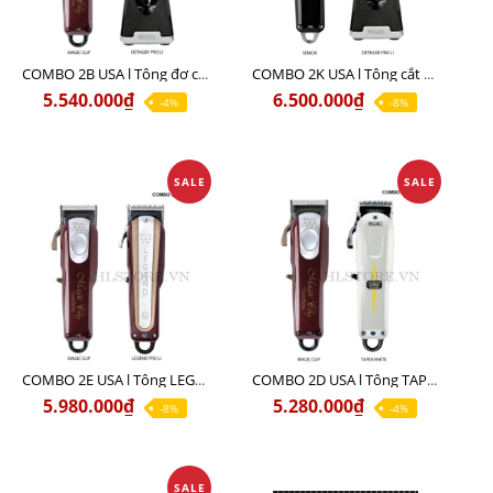
COMBO 2B USA l Tông đơ cắt Magic clip Red + Tông đơ viền Detailer Pro Li
COMBO 2K USA l Tông cắt SENIOR +Tông viền DETAILER PRO LI
5.540.000₫
6.500.000₫
-4%
-8%
SALE
SALE
COMBO 2E USA l Tông LEGEND PRO LI + Tông MAGIC CLIP
COMBO 2D USA l Tông TAPER WHITE + Tông MAGIC CLIP
5.980.000₫
5.280.000₫
-8%
-4%
SALE