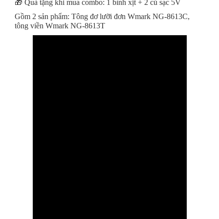
🎁 Quà tặng khi mua combo: 1 bình xịt + 2 củ sạc 5V
Gồm 2 sản phẩm: Tông đơ lưỡi đơn Wmark NG-8613C,
tông viền Wmark NG-8613T