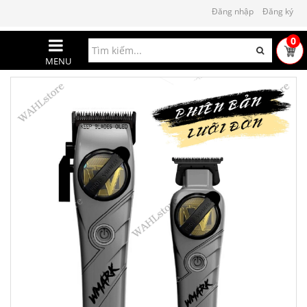
Đăng nhập
Đăng ký
0
MENU