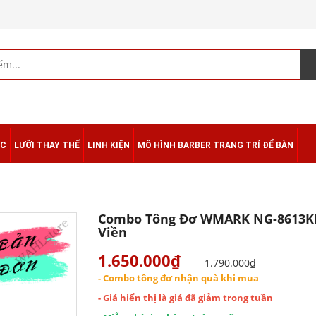
ÁC
LƯỠI THAY THẾ
LINH KIỆN
MÔ HÌNH BARBER TRANG TRÍ ĐỂ BÀN
Combo Tông Đơ WMARK NG-8613KIT
Viền
1.650.000₫
1.790.000₫
- Combo tông đơ nhận quà khi mua
- Giá hiển thị là giá đã giảm trong tuần