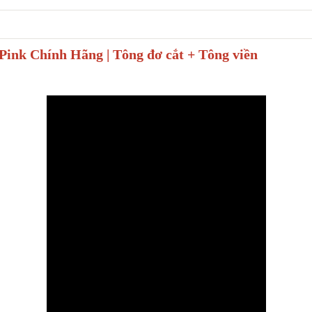
k Chính Hãng | Tông đơ cắt + Tông viền