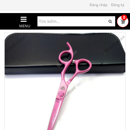
Đăng nhập
Đăng ký
0
MENU