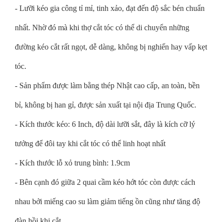
- Lưỡi kéo gia công tỉ mỉ, tinh xảo, đạt đến độ sắc bén chuẩn
nhất. Nhờ đó mà khi thợ cắt tóc có thể di chuyển những
đường kéo cắt rất ngọt, dễ dàng, không bị nghiến hay vấp kẹt
tóc.
- Sản phẩm được làm bằng thép Nhật cao cấp, an toàn, bền
bỉ, không bị han gỉ, được sản xuất tại nội địa Trung Quốc.
- Kích thước kéo: 6 Inch, độ dài lưỡi sắt, đây là kích cỡ lý
tưởng để đôi tay khi cắt tóc có thể linh hoạt nhất
- Kích thước lỗ xỏ trung bình: 1.9cm
- Bên cạnh đó giữa 2 quai cầm kéo hớt tóc còn được cách
nhau bởi miếng cao su làm giảm tiếng ồn cũng như tăng độ
đàn hồi khi cắt.