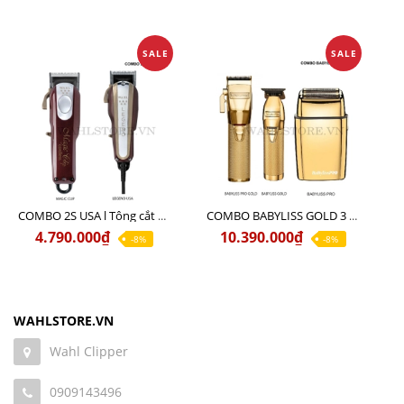
SALE
SALE
COMBO 2S USA l Tông cắt LEGEND USA CÓ DÂY 220V + Tông pin MAGIC CLIP
COMBO BABYLISS GOLD 3 cao cấp chính hãng
4.790.000₫
10.390.000₫
-8%
-8%
WAHLSTORE.VN
Wahl Clipper
0909143496