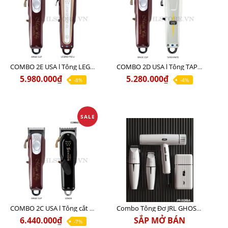
COMBO 2E USA l Tông LEGEND PRO LI + Tông MAGIC CLIP
COMBO 2D USA l Tông TAPER WHITE + Tông MAGIC CLIP
5.980.000₫
5.280.000₫
-8%
-4%
SALE
COMBO 2C USA l Tông cắt Senior + Tông cắt Magic clip
Combo Tông Đơ JRL GHOST 3 Limited Edition Chính Hãng USA
6.440.000₫
SẮP MỞ BÁN
-7%