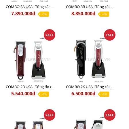
COMBO 3A USA l Tông cắt MAGIC + Tông viền DETAILER PRO LI + Cạo khô FINALE
COMBO 3B USA l Tông cắt SENIOR + Tông viền DETAILER PRO LI + Cạo khô FINALE
7.890.000₫
8.850.000₫
-0%
-4%
SALE
SALE
COMBO 2B USA l Tông đơ cắt Magic clip Red + Tông đơ viền Detailer Pro Li
COMBO 2K USA l Tông cắt SENIOR +Tông viền DETAILER PRO LI
5.540.000₫
6.500.000₫
-4%
-8%
SALE
SALE