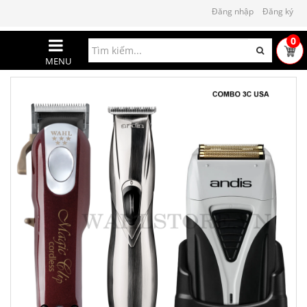
Đăng nhập
Đăng ký
0
MENU