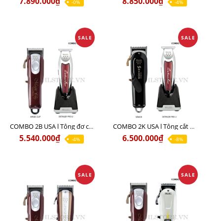
7.890.000₫
8.850.000₫
-0%
-4%
SALE
SALE
COMBO 2B USA l Tông đơ cắt Magic clip Red + Tông đơ viền Detailer Pro Li
COMBO 2K USA l Tông cắt SENIOR +Tông viền DETAILER PRO LI
5.540.000₫
6.500.000₫
-4%
-8%
SALE
SALE