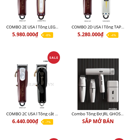
COMBO 2E USA l Tông LEGEND PRO LI + Tông MAGIC CLIP
COMBO 2D USA l Tông TAPER WHITE + Tông MAGIC CLIP
5.980.000₫
5.280.000₫
-8%
-4%
SALE
COMBO 2C USA l Tông cắt Senior + Tông cắt Magic clip
Combo Tông Đơ JRL GHOST 3 Limited Edition Chính Hãng USA
6.440.000₫
SẮP MỞ BÁN
-7%