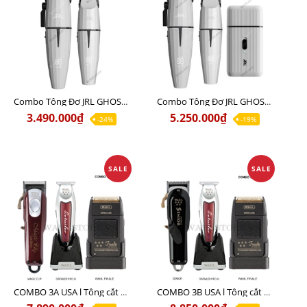
Combo Tông Đơ JRL GHOST 1 Limited Edition Chính Hãng USA
Combo Tông Đơ JRL GHOST 2 Limited Edition Chính Hãng USA
3.490.000₫
5.250.000₫
-24%
-19%
SALE
SALE
COMBO 3A USA l Tông cắt MAGIC + Tông viền DETAILER PRO LI + Cạo khô FINALE
COMBO 3B USA l Tông cắt SENIOR + Tông viền DETAILER PRO LI + Cạo khô FINALE