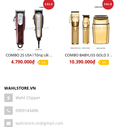
SALE
SALE
COMBO 2S USA l Tông cắt LEGEND USA CÓ DÂY 220V + Tông pin MAGIC CLIP
COMBO BABYLISS GOLD 3 cao cấp chính hãng
4.790.000₫
10.390.000₫
-8%
-8%
WAHLSTORE.VN
Wahl Clipper
0909143496
wahlstore.vn@gmail.com