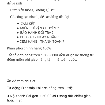
để vệ sinh
+ Lưỡi siêu mỏng, không gỉ, sét
+ Có cổng sạc nhanh, đế sạc đứng tiện lợi
▼ CAM KẾT
➤ MIỄN PHÍ VẬN CHUYỂN ?
➤ BẢO HÀNH ĐỔI TRẢ ?
➤ PHÍ GIAO - NGÀY NHẬN ?
➤ XEM HÀNG - THANH TOÁN ?
Phân phối chính hãng 100%
Tất cả đơn hàng trên 1.000.000đ đều được hệ thống tự
động miễn phí giao hàng tận nhà toàn quốc.
Ấn để xem chi tiết
Tự động Freeship khi đơn hàng trên 1 triệu
✈️Nội thành Sài gòn + 20.000đ ( sáng đặt chiều giao,
hoặc mai)