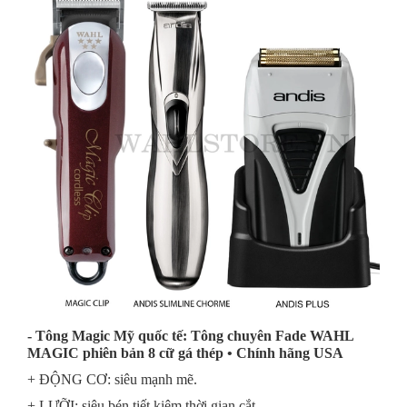
- Tông Magic Mỹ quốc tế: Tông chuyên Fade WAHL
MAGIC phiên bản 8 cữ gá thép • Chính hãng USA
+ ĐỘNG CƠ: siêu mạnh mẽ.
+ LƯỠI: siêu bén tiết kiệm thời gian cắt.