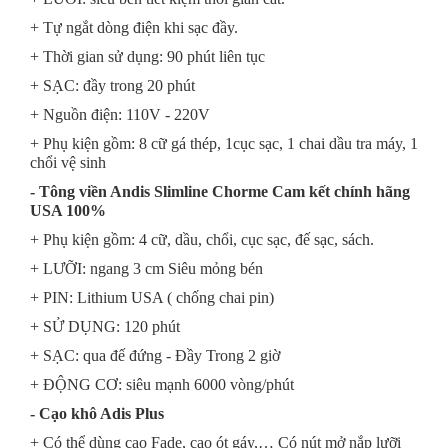
+ Tự ngắt dòng điện khi sạc đầy.
+ Thời gian sử dụng: 90 phút liên tục
+ SẠC: đầy trong 20 phút
+ Nguồn điện: 110V - 220V
+ Phụ kiện gồm:
8 cữ gá thép, 1cục sạc, 1 chai dầu tra máy, 1
chổi vệ sinh
- Tông viền Andis Slimline Chorme Cam kết chính hãng
USA 100%
+ Phụ kiện gồm: 4 cữ, dầu, chổi, cục sạc, đế sạc, sách.
+ LƯỠI: ngang 3 cm Siêu mỏng bén
+ PIN: Lithium USA ( chống chai pin)
+ SỬ DỤNG: 120 phút
+ SẠC: qua đế đứng - Đầy Trong 2 giờ
+ ĐỘNG CƠ: siêu mạnh 6000 vòng/phút
- Cạo khô Adis Plus
+ Có thể dùng cạo Fade, cạo ót gáy,… Có nút mở nắp lưỡi