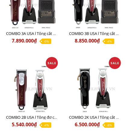
COMBO 3A USA l Tông cắt MAGIC + Tông viền DETAILER PRO LI + Cạo khô FINALE
COMBO 3B USA l Tông cắt SENIOR + Tông viền DETAILER PRO LI + Cạo khô FINALE
7.890.000₫
8.850.000₫
-0%
-4%
SALE
SALE
COMBO 2B USA l Tông đơ cắt Magic clip Red + Tông đơ viền Detailer Pro Li
COMBO 2K USA l Tông cắt SENIOR +Tông viền DETAILER PRO LI
5.540.000₫
6.500.000₫
-4%
-8%