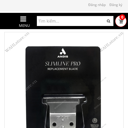
Đăng nhập
Đăng ký
0
MENU