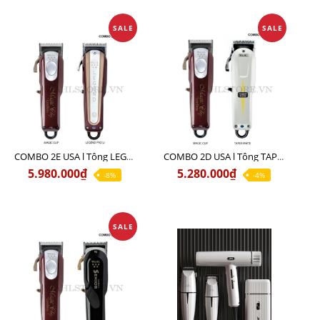
SALE
SALE
COMBO 2E USA l Tông LEGEND PRO LI + Tông MAGIC CLIP
COMBO 2D USA l Tông TAPER WHITE + Tông MAGIC CLIP
5.980.000₫
5.280.000₫
-8%
-4%
SALE