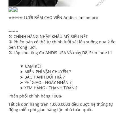
⭐️⭐️⭐️⭐️⭐️ LƯỠI BẤM CẠO VIỀN Andis slimline pro
-------
🎯 CHÍNH HÃNG NHẬP KHẨU MỸ SIÊU NÉT
🎯 Phiên bản có thể tự chỉnh lưỡi sát lên xuống qua 2 ốc
bên trong lưỡi.
🎯 Lắp cho tông đơ ANDIS USA VÀ máy D8, Skin fade L1
▼ CAM KẾT
➤ MIỄN PHÍ VẬN CHUYỂN ?
➤ BẢO HÀNH ĐỔI TRẢ ?
➤ PHÍ GIAO - NGÀY NHẬN ?
➤ XEM HÀNG - THANH TOÁN ?
Phân phối chính hãng 100%
Tất cả đơn hàng trên 1.000.000đ đều được hệ thống tự
động miễn phí giao hàng tận nhà toàn quốc.