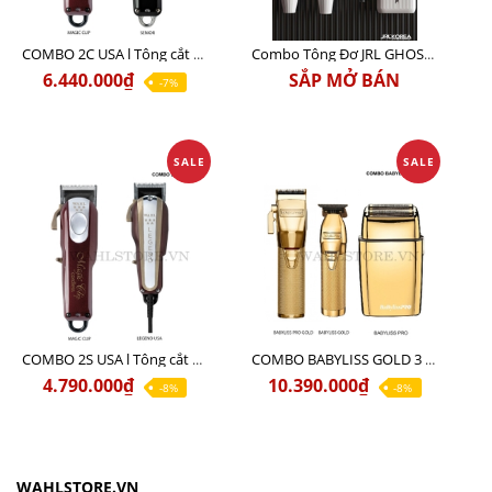
COMBO 2C USA l Tông cắt Senior + Tông cắt Magic clip
Combo Tông Đơ JRL GHOST 3 Limited Edition Chính Hãng USA
6.440.000₫
SẮP MỞ BÁN
-7%
SALE
SALE
COMBO 2S USA l Tông cắt LEGEND USA CÓ DÂY 220V + Tông pin MAGIC CLIP
COMBO BABYLISS GOLD 3 cao cấp chính hãng
4.790.000₫
10.390.000₫
-8%
-8%
WAHLSTORE.VN