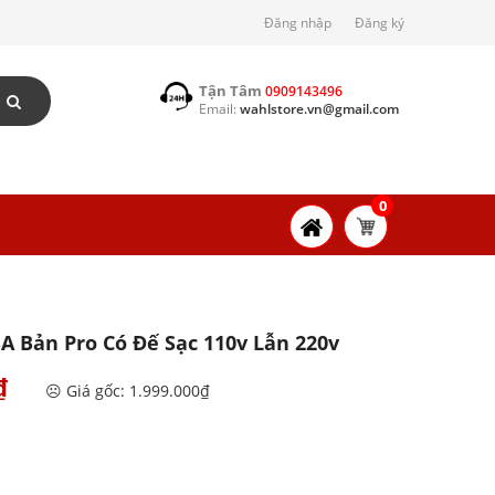
Đăng nhập
Đăng ký
Tận Tâm
0909143496
Email:
wahlstore.vn@gmail.com
0
A Bản Pro Có Đế Sạc 110v Lẫn 220v
₫
☹️ Giá gốc: 1.999.000₫