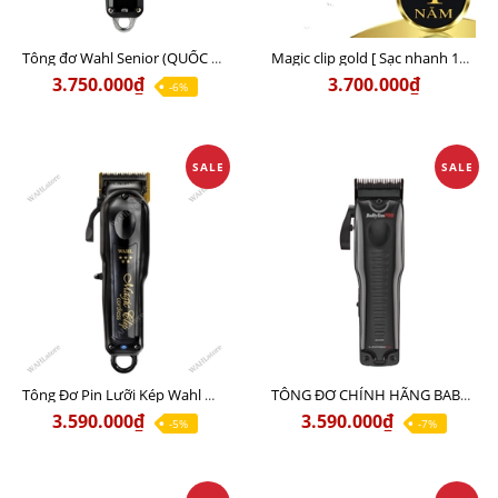
Tông đơ Wahl Senior (QUỐC TẾ ) Chính Hãng USA Sạc 110v lẫn 220v
Magic clip gold [ Sạc nhanh 15 phút ] ( bản Nội địa 8 cữ nhựa ) Lưỡi kép Usa chính hãng - Sạc 110v lẫn 220v
3.750.000₫
3.700.000₫
-6%
SALE
SALE
Tông Đơ Pin Lưỡi Kép Wahl Magic Black Chính Hãng USA
TÔNG ĐƠ CHÍNH HÃNG BABYLISS LO PRO - FX CHÍNH HÃNG USA - LƯỠI ĐƠN HỚT LƯỢC
3.590.000₫
3.590.000₫
-5%
-7%