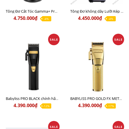
Tông Đơ Cắt Tóc Gamma+ Pro SC Instinct Động cơ từ tính cao cấp Italia
Tông Đơ không dây Lưỡi Kép Wahl Magic Gold Chính Hãng USA
4.750.000₫
4.450.000₫
-4%
-4%
SALE
SALE
Babyliss PRO BLACK chính hãng ( lưỡi đơn hỗ trợ Fade 20% ) Sạc 110v lẫn 220v
BABYLISS PRO GOLD FX METAL CHÍNH HÃNG 100% - Sạc 110v lẫn 220v
4.390.000₫
4.390.000₫
-12%
-17%
SALE
SALE