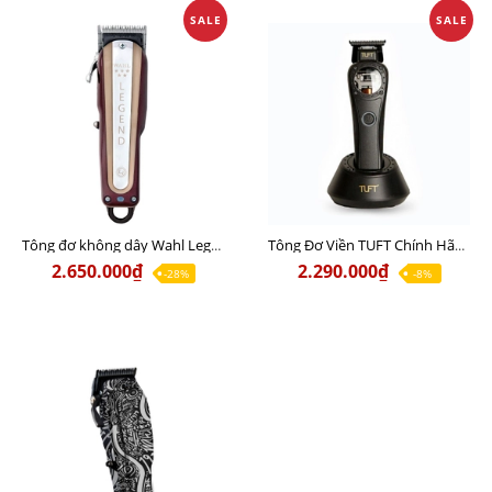
SALE
SALE
Tông đơ không dây Wahl Legend Pro Li Bản Nội Địa Chính Hãng Usa - Lưỡi đơn đi khung, hớt lược, hỗ trợ Fade 20%
Tông Đơ Viền TUFT Chính Hãng Singapore
2.650.000₫
2.290.000₫
-28%
-8%