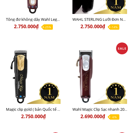
Tông đơ không dây Wahl Legend Pro Li Bản Quốc Tế Chính Hãng Usa - Lưỡi đơn đi khung, hớt lược, hỗ trợ Fade 20%
WAHL STERLING Lưỡi Đơn Nội Địa Mỹ Bản Sạc Nhanh (15-20 phút) - CHÍNH HÃNG USA - Sạc 110v lẫn 220v
2.750.000₫
2.750.000₫
-25%
-14%
SALE
Magic clip gold ( bản Quốc tế 8 cữ thép ) Lưỡi kép Usa chính hãng - Sạc 110v lẫn 220v
Wahl Magic Clip Sạc nhanh 20 phút (bản Quốc tế 8 Cữ Thép) Lưỡi kép Chính Hãng USA - Sạc 110v lẫn 220v
2.750.000₫
2.690.000₫
-6%