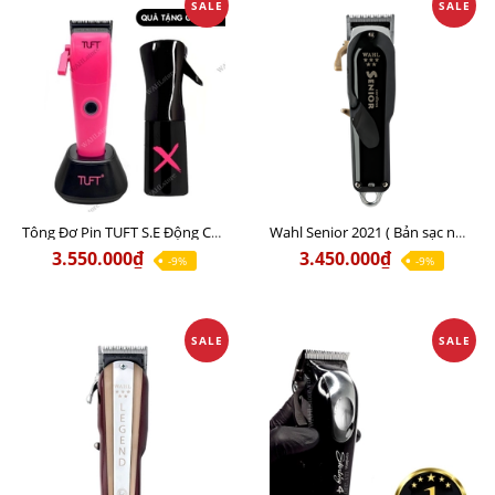
SALE
SALE
Tông Đơ Pin TUFT S.E Động Cơ Từ Tính Bản Mới Nhất Cao Cấp Chính Hãng
Wahl Senior 2021 ( Bản sạc nhanh nội địa ) Lưỡi đơn - Chuyên kê lược
3.550.000₫
3.450.000₫
-9%
-9%
SALE
SALE